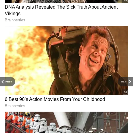
எதிர்நீச்சல் என்கிற தொடரை இயக்கி
ஜீவானந்தம் என்கிற கதாபாத்திரத்திலும்
நடித்திருந்தார்.
'கூலி' படத்தின் சிக்கிட்டு கிலிம்ஸி;
செம்ம வைப் மூடில் டான்ஸில்
தெறிக்கவிட்ட தலைவர்!
PREV
NEXT