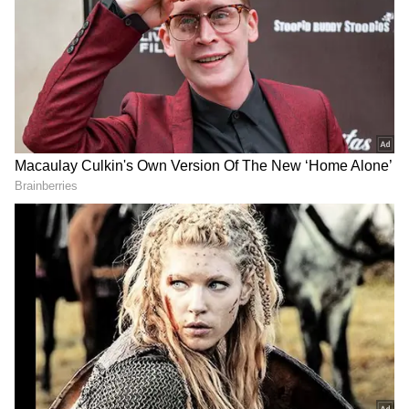
Sun TV Upcoming Serial Ethirneechal
சுமார் ஐந்து ஆண்டுகள் ஓடிய இந்த தொடர்
இல்லத்தரசிகள் மத்தியில் மிகப்பெரிய
வரவேற்பை பெற்றது. மேலும் இந்த சீரியல்
மூலமாக நடிகை தேவயானி சீரியலுக்குள்
நுழைந்து வெற்றி கண்டார். இந்த
சீரியலுக்கு பின்னர் அல்லி ராஜ்ஜியம்,
மாதவி, பொக்கிஷம், சித்திரம் பேசுதடி,
கைராசி குடும்பம், போன்ற தொடர்களை
இயக்கிய திருச்செல்வம் 2002 ஆம் ஆண்டு