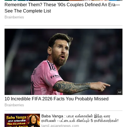
கோலங்கள் சீரியலுக்கு பின்னர்
ரசிகர்களின் கவனத்தை ஈர்த்தது இந்த
தொடர். சுமார் இரண்டு ஆண்டுகள்
ஒளிபரப்பான இந்த தொடரில், கன்னட
சீரியல் நடிகை மதுமிதா கதாநாயகியாக
நடித்திருந்த நிலையில், பார்வதி,
வெங்கட்ராமன், கனிகா, ஹரிப்ரியா இசை,
பிரியதர்ஷினி, உள்ளிட்ட பலர் முக்கிய
கதாபாத்திரத்தில் நடித்தனர். இந்த
சீரியலுக்கு என மிகப் பெரிய ரசிகர்கள்
கூட்டம் இருந்த நிலையில், இத்தொடரில்
குணசேகரன் என்கிற கதாபாத்திரத்தில்
நடித்து வந்த மாரிமுத்து வில்லனாக
நடித்திருந்தாலும், இவரின் நடிப்பு மற்றும்