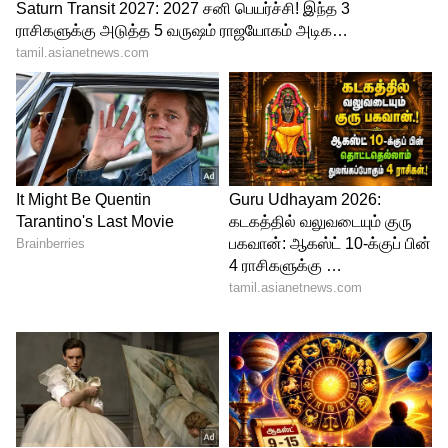
Ethirneechal Serial Actor Marimuthu Death
இவர் திடீரென மாரடைப்பு காரணமாக
உயிரிழந்த நிலையில், புதிய
குணசேகரனாக எழுத்தாளர் மற்றும் நடிகர்
வேல ராமமூர்த்தி நடித்தார். மக்கள் இவரின்
நடிப்பை ஏற்றுக் கொண்டாலும், TRP ரேட்டிங்
தடுமாற்றங்களை சந்தித்தது.
கதைக்களம் சுவாரசியம் இல்லாமல் நகர்ந்த