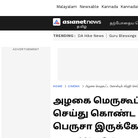
Malayalam
Newsable
Kannada
Kannada
தற்போதைய ச
TRENDING :
DA Hike News
Guru Blessings
HOME
CINEMA
அழகை மெருகூட்ட பிளாஸ்டிக் சர்ஜரி செய
அழகை மெருகூட்ட
செய்து கொண்ட ந
பெருசா இருக்கே.