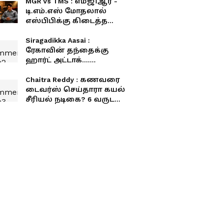
MGR vs TMS : எம்ஜிஆர் -
டி.எம்.எஸ் மோதலால்
எஸ்பிபிக்கு கிடைத்த
ஜாக்பாட் வாய்ப்பு... தமிழ்
சினிமாவை அதிரவைத்த
Siragadikka Aasai :
சம்பவம்!
ரேகாவின் தந்தைக்கு
ஹார்ட் அட்டாக்....
சீதாவுக்கு வந்த டவுட்;
சிந்தாமணியின் சதி
Chaitra Reddy : கணவரை
அம்பலமாகுமா?
டைவர்ஸ் செய்தாரா கயல்
சீரியல் நடிகை? 6 வருட
திருமண வாழ்க்கைக்கு
எண்ட் கார்டு போட்டாரா
சைத்ரா ரெட்டி?