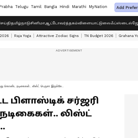
Prabha
Telugu
Tamil
Bangla
Hindi
Marathi
MyNation
Add Prefer
ெய்தி
தமிழ்நாடு
சினிமா
ஆட்டோ
வர்த்தகம்
விளையாட்டு
லைஃப்ஸ்டைல்
ஜோ
 2026
Raja Yoga
Attractive Zodiac Signs
TN Budget 2026
Grahana Y
்து கொண்ட நடிகைகள்.. லிஸ்ட் பெருசா இருக்கே..
 பிளாஸ்டிக் சர்ஜரி
டிகைகள்.. லிஸ்ட்
.