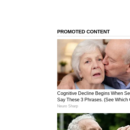
நயன்தாரா
தென்னிந்திய சினிமாவில் லேடி 
ஜவான் படத்தின் மூலம் பாலிவுட
அன்னப்பூரணி படத்தில் நடித்திர
உள்ளிட்ட படங்களில் நடித்து 