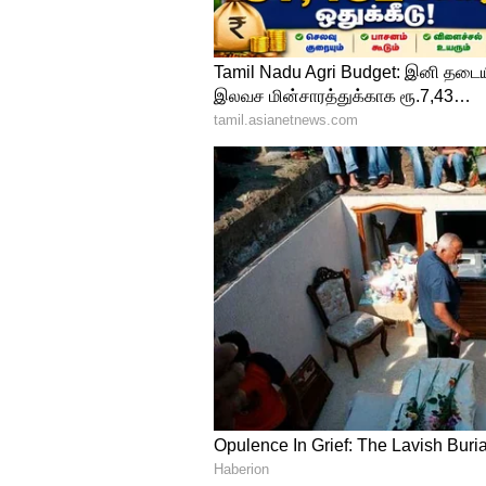
சமந்தா
கோலிவுட் ரசிகர்களின் கனவு க
ஒருவர். தமிழ், தெலுங்கு என 
நடித்துள்ளார். சாகுந்தலம், யச
அவர் , அழகுக்காக உதடு அறுவை