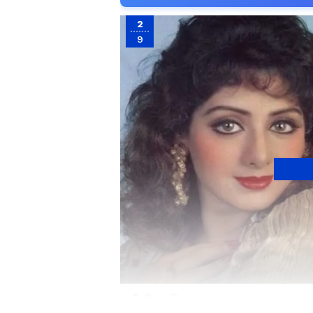
2
9
ஸ்ரீ தேவி :