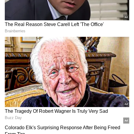
2
4
சிவகார்த்திகேயன் இதற்கு முன் நடித்த
டாக்டர், டான் ஆகிய திரைப்படங்கள்
பிளாக்பஸ்டர் ஹிட் ஆனதோடு வசூலிலும்
ரூ.100 கோடியை கடந்தது. இதனால் பிரின்ஸ்
படத்தின் மீதான எதிர்பார்ப்பு ரசிகர்கள்