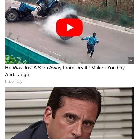
அனுதீப் தான் இப்படத்தையும் இயக்கி
இருந்தார். இப்படத்தில்
சிவகார்த்திகேயனுக்கு ஜோடியாக உக்ரைன்
நாட்டு நடிகை மரியா நடித்திருந்தார்.
ஏசியாநெட் தமிழ்-ஐ உங்கள் முதன்மைத்
தேர்வாக்குங்கள்