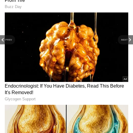
மத்தியில் அதிகளவில் இருந்தது. கடந்த
அக்டோபர் 21-ந் தேதி தீபாவளி
பண்டிகையை முன்னிட்டு பிரின்ஸ் படம்
திரையரங்குகளில் வெளியானது.
PREV
NEXT
சிவகார்த்திகேயனின் முதல் தீபாவளி ரிலீஸ்
படம் இதுவாகும்.
இதையும் படியுங்கள்...
சூப்பர்ஸ்டாரை
மெர்சலாக்கிய காந்தாரா... ரஜினியின்
காலில் விழுந்து நன்றி சொன்ன
இயக்குனர் ரிஷப் ஷெட்டி