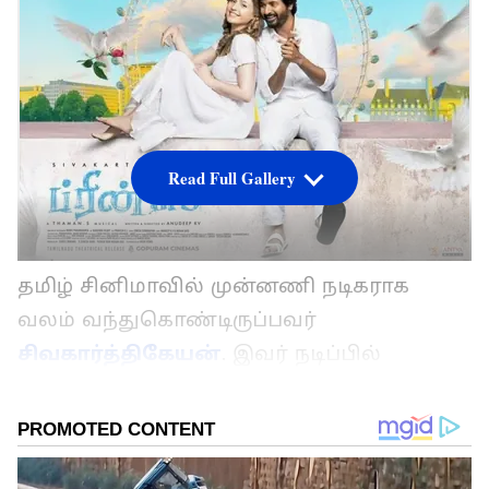
Read Full Gallery
தமிழ் சினிமாவில் முன்னணி நடிகராக
வலம் வந்துகொண்டிருப்பவர்
சிவகார்த்திகேயன்
. இவர் நடிப்பில்
அண்மையில் ரிலீசான படம்
பிரின்ஸ்
.
தெலுங்கில் ஜாதி ரத்னலு என்கிற
பிளாக்பஸ்டர் ஹிட் படத்தை கொடுத்த