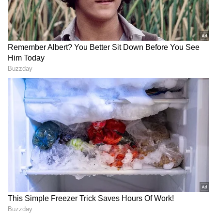
ஏசியாநெட் தமிழ்-ஐ உங்கள் முதன்மைத்
தேர்வாக்குங்கள்
2
4