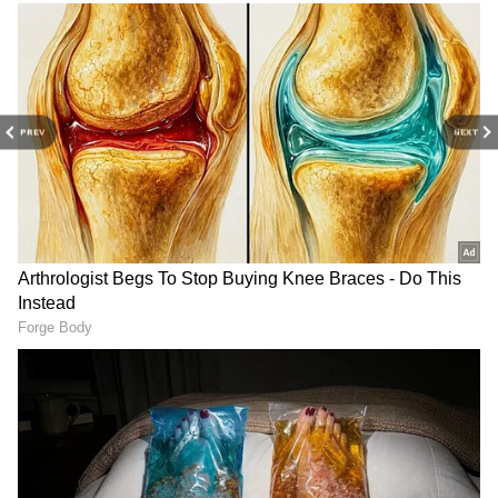
PREV
NEXT
rishab shetty take selfie with vikram
தங்கலான் திரைப்படம் தமிழ், தெலுங்கு,
இந்தி, மலையாளம், கன்னடம் என பான்
இந்தியா படமாக ரிலீஸ் ஆக உள்ளதால்,
அப்படத்திற்கான புரமோஷன் தற்போது
முழுவீச்சில் நடைபெற்று வருகிறது. அந்த
வகையில் நேற்று பெங்களூருவில்
தங்கலான் படத்தின் புரமோஷன் நிகழ்ச்சி
நடைபெற்றது. இதில்
கலந்துகொள்வதற்காக நடிகர் விக்ரம்