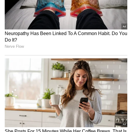
பெங்களூரு சென்றிருந்தார். அப்போது
கன்னட திரையுலகில் டிரெண்டிங் ஸ்டாராக
இருக்கும் ரிஷப் ஷெட்டி நடிகர் விக்ரமை
சந்தித்துள்ளார்.
இதையும் படியுங்கள்...
அடங்காத
அசுரனுக்கு அடித்த ஜாக்பாட்... மார்வெல்
சினிமேட்டிக் யூனிவர்ஸில் இணையும்
தனுஷ்?