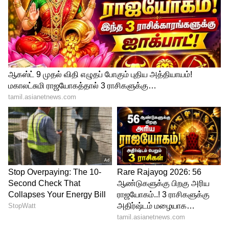
rishab shetty meet vikram
விக்ரம் உடனான சந்திப்பின்போது எடுத்த
புகைப்படங்களை தனது இன்ஸ்டா
பக்கத்தில் பகிர்ந்துள்ள ரிஷப் ஷெட்டி, ஒரு
நெகிழ்ச்சியான பதிவு ஒன்றையும்
போட்டுள்ளார். அதில், நடிகனாக வேண்டும்
என்று நான் ஆசைப்பட்ட போது எனக்கு
இன்ஸ்பிரேஷனாக இருந்தது விக்ரம் சார்
தான். 24 ஆண்டுகள் காத்திருப்புக்கு பின்னர்
என்னுடைய குருவை சந்தித்துள்ளேன். இந்த
தருணத்தில் உலகின் மிக
அதிர்ஷ்டசாலியாக உணர்கிறேன்.