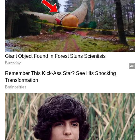
Vikram, rishab shetty
நடிகர் விக்ரமின் 62-வது திரைப்படம்
தங்கலான். பா.இரஞ்சித் இயக்கியுள்ள
இப்படம் கேஜிஎப்-ல் நடந்த உண்மை
சம்பவத்தை மையமாக வைத்து
உருவாக்கப்பட்டு உள்ளது. இப்படத்தில்
நடிகர் விக்ரம் உடன் பார்வதி திருவோத்து,
மாளவிகா மோகனன், பசுபதி என
மிகப்பெரிய நட்சத்திர பட்டாளமே
நடித்துள்ளது. தங்கலான் திரைப்படத்திற்கு
ஜிவி பிரகாஷ் குமார் இசையமைத்து
உள்ளார். இப்படம் வருகிற ஆகஸ்ட் 15ந்
தேதி திரைக்கு வர உள்ளது.