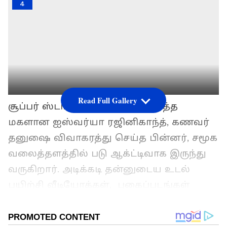
4
Read Full Gallery
சூப்பர் ஸ்டார் ரஜினிகாந்தின் மூத்த
மகளான ஐஸ்வர்யா ரஜினிகாந்த், கணவர்
தனுஷை விவாகரத்து செய்த பின்னர், சமூக
வலைத்தளத்தில் படு ஆக்ட்டிவாக இருந்து
வருகிறார். அடிக்கடி தன்னுடைய உடல்
பயிற்சி வீடியோக்கள், புகைப்படங்கள்
மற்றும் மகன்களுடன் எடுத்து கொள்ளும்
புகைப்படங்கள் போன்றவற்றை பகிர்ந்து