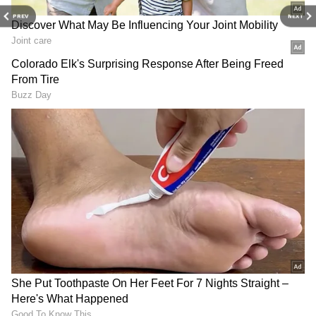
செலுத்தி வருவதையும், மீண்டும் படம்
PREV
NEXT
இயக்கும் பணிகளை கையில்
எடுத்துள்ளதும் அனைவரும் அறிந்ததே.
மேலும் செய்திகள்:
ஓணம் பண்டிகையை
கூட... கவர்ச்சிக்கு குறைவில்லாமல்
கொண்டாடும் சாக்ஷி அகர்வால்!
லேட்டஸ்ட் கியூட் போட்டோஸ்!