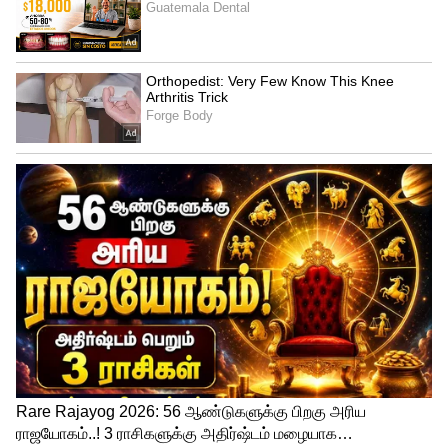
இவருக்கு 40 வயது ஆனாலும், இரண்டு
ஆண் பிள்ளைகளுக்கு தாயாகிவிட்ட
போதிலும், கடின உடல்பயிற்சி மூலம்,
பார்ப்பதற்கு 25 வயது பெண் போலவே
தோற்றமளிக்கிறார். அதே போல் எந்த உடை
அணிந்தாலும் இவருக்கு பொருத்தமாக
இருக்கிறது.