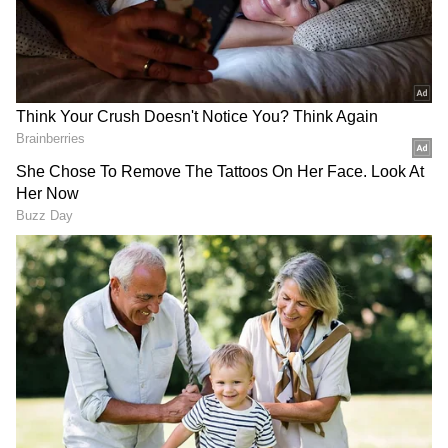
2
4
அப்படி இவர் போடும் அனைத்து
போஸ்டுகளுக்குமே நெட்டிசன்கள்,
தங்களுடைய கருத்தை தெரிவித்து
லைக்குகளை குவித்து வருகிறார்கள்.
குறிப்பாக தனுஷை பிரிந்த பின்னர்
ஐஸ்வர்யா அதிகம் ஆன்மீகத்தில் கவனம்