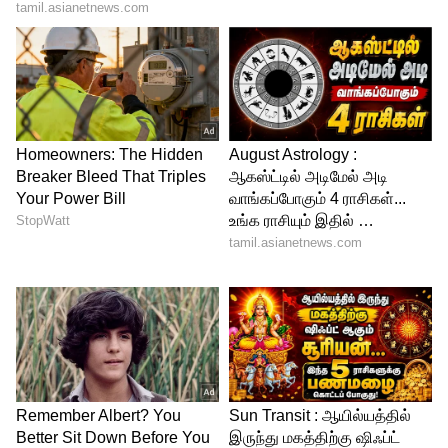
4
4
இந்நிலையில் நடிகைகளுக்கு டஃப்
கொடுக்கும் விதமாக, செம்ம ஸ்டைலிஷான