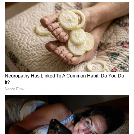
கொள்வதை வழக்கமாக வைத்துள்ளார்.
ஏசியாநெட் தமிழ்-ஐ உங்கள் முதன்மைத்
தேர்வாக்குங்கள்