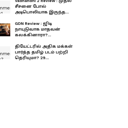
Vadhandhi 2 Review : முதல்
சீசனை போல்
அடிபொலியாக இருந்ததா
வதந்தி 2 வெப் சீரிஸ்?
விமர்சனம் இதோ
GDN Review : ஜிடி
நாயுடுவாக மாதவன்
கலக்கினாரா?
சொதப்பினாரா? ஜிடிஎன்
விமர்சனம் இதோ
தியேட்டரில் அதிக மக்கள்
பார்த்த தமிழ் படம் பற்றி
தெரியுமா? 29
ஆண்டுகளாகியும்
முறியடிக்கப்படாத
சாதனை