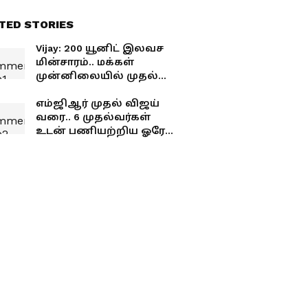
TED STORIES
Vijay: 200 யூனிட் இலவச
மின்சாரம்.. மக்கள்
முன்னிலையில் முதல்
கையெழுத்து..!
வரலாற்றை மாற்றிய CM
எம்ஜிஆர் முதல் விஜய்
விஜய்
வரை.. 6 முதல்வர்கள்
உடன் பணியற்றிய ஓரே
பாடலாசிரியர்.. யார்
தெரியுமா?