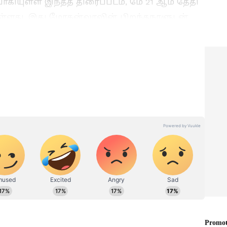
ாகியுள்ள இந்தத் திரைப்படம், மே 21 ஆம் தேதி
ள்ளது. இது மோகன்லாலின் பிறந்தநாளுடன்
ே கூடுதல் உற்சாகத்தை ஏற்படுத்தியது.
ன்பதிவு தொடங்கியுள்ள நிலையில், திறப்பு
ுவாகும் என சினிமா வட்டாரங்களில்
இலவச
எம்ஜிஆர் முதல் விஜய்
வரை.. 6 முதல்வர்கள் உடன்
ல்
பணியற்றிய ஓரே
லாற்றை
பாடலாசிரியர்.. யார்
தெரியுமா?