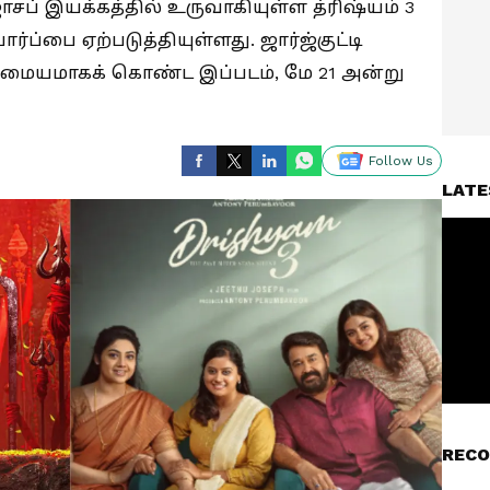
ோசப் இயக்கத்தில் உருவாகியுள்ள த்ரிஷ்யம் 3
ார்ப்பை ஏற்படுத்தியுள்ளது. ஜார்ஜ்குட்டி
ை மையமாகக் கொண்ட இப்படம், மே 21 அன்று
Follow Us
LATE
RECO