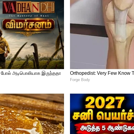
றிதழ் வழங்கப்பட்டுள்ளது. ஆரம்ப ஏப்ரல்
ிட்டமிடப்பட்டிருந்தாலும், மேற்காசியப்
ற்றம் காரணமாக வெளியீட்டு தேதி
னா உட்பட அன்சிபா ஹசன், எஸ்தர் அனில், ஆஷா
க்கிய கதாபாத்திரங்களில் நடித்துள்ளனர்.
தயாரித்துள்ள இந்தப் படத்திற்கு ஆண்டனி