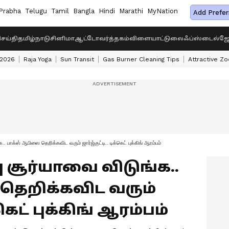
Prabha
Telugu
Tamil
Bangla
Hindi
Marathi
MyNation
Add Prefer
ெய்தி
தமிழ்நாடு
சினிமா
ஆட்டோ
வர்த்தகம்
விளையாட்டு
லைஃப்ஸ்டைல்
ஜோ
 2026
Raja Yoga
Sun Transit
Gas Burner Cleaning Tips
Attractive Zo
. பாக்ஸ் ஆபிஸை தெறிக்கவிட வரும் ஜார்ஜ்குட்டி.. டிக்கெட் புக்கிங் ஆரம்பம்
்பு சூர்யாவை விடுங்க..
தெறிக்கவிட வரும்
்கெட் புக்கிங் ஆரம்பம்