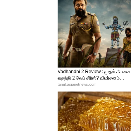
Image Credit :
Instagram
த்ரிஷ்யம் 3 அப்டேட்
இந்தப் படத்திற்கு U/A 13+ சான்
மாதத்தில் உலகளாவிய வெளியீடு த
பகுதியில் நிலவும் அரசியல் பத
மாற்றப்பட்டுள்ளது. நடிகை மீ
சரத், சித்திக் உள்ளிட்ட பலர் மு
ஆசீர்வாத் சினிமாஸ் நிறுவனம் 