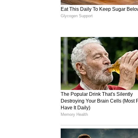
த்ரிஷ்யம் 3
த்ரிஷ்யம் தொடரின் வெற்றியே இ
எதிர்பார்ப்புக்கு காரணம். ஜார்ஜ
சிக்கல்களிலிருந்து எப்படி தப்பி
மையக்கருவாக இருக்கிறது. இம
அதிகரித்திருப்பதைக் காட்டும்
சைகைகளை வழங்குகிறது. அதேச
அழுத்தமும் அதிகரிக்கும் போக்க
4
5