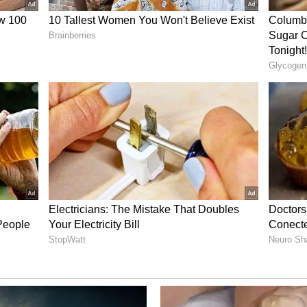
ந்த மூன்றாம் பாகத்திற்கான பெரும்
்குட்டி மற்றும் அவரது குடும்பம் எதிர்கொண்ட
க்கிறார்கள் என்ற கேள்வி மீண்டும்
்முறை, கதையில் உணர்ச்சி பரிமாணமும்
 விதமாக டிரெய்லர் சில நுணுக்கமான
மயம், கதாபாத்திரங்களின் உளவியல்
ு தென்படுகிறது.