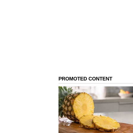
3
5
Image Credit :
X