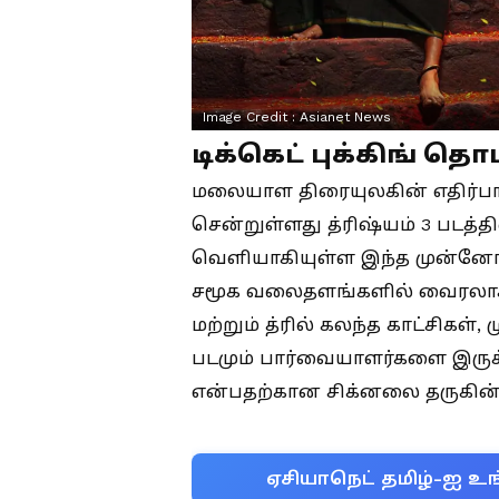
Image Credit :
Asianet News
டிக்கெட் புக்கிங் தொ
மலையாள திரையுலகின் எதிர்பார்
சென்றுள்ளது த்ரிஷ்யம் 3 படத்தி
வெளியாகியுள்ள இந்த முன்ன
சமூக வலைதளங்களில் வைரலாகப
மற்றும் த்ரில் கலந்த காட்சிக
படமும் பார்வையாளர்களை இருக
என்பதற்கான சிக்னலை தருகின
ஏசியாநெட் தமிழ்-ஐ உங