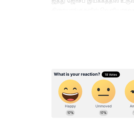
ஜீத்து ஜோசப் இயக்கத்தில் உருவ
திரையரங்குகளில் வெளியாகவு
கூடிச் சேர்வதால் ரசிகர்களிடைய
இதற்கிடையில், படத்துக்கான மு
நாளிலேயே வசூல் சாதனைகள் உர
எதிர்பார்ப்பு அதிகரித்துள்ளது.
Related Articles
Vijay: 200 யூனிட் 
மின்சாரம்.. மக்கள்
முன்னிலையில் முத
கையெழுத்து..! வர
மாற்றிய CM விஜய்