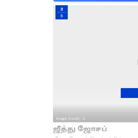
2
5
Image Credit :
X
ஜீத்து ஜோசப்