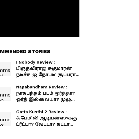
MMENDED STORIES
I Nobody Review :
பிருத்விராஜ் சுகுமாரன்
நடிச்ச 'ஐ நோபடி' சூப்பரா?
சுமாரா? முழு விமர்சனம்!
Nagabandham Review :
நாகபந்தம் படம் ஒர்த்தா?
ஒர்த் இல்லையா? முழு
விமர்சனம் இதோ
Gatta Kusthi 2 Review :
ஃபேமிலி ஆடியன்ஸுக்கு
ட்ரீட்டா? வேட்டா? கட்டா
குஸ்தி 2 விமர்சனம்!