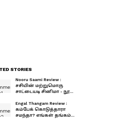
TED STORIES
Nooru Saami Review :
சசியின் மற்றுமொரு
சாட்டையடி சினிமா - நூறு
சாமி விமர்சனம்
Engal Thangam Review :
கம்பேக் கொடுத்தாரா
சமந்தா? எங்கள் தங்கம்
விமர்சனம் இதோ