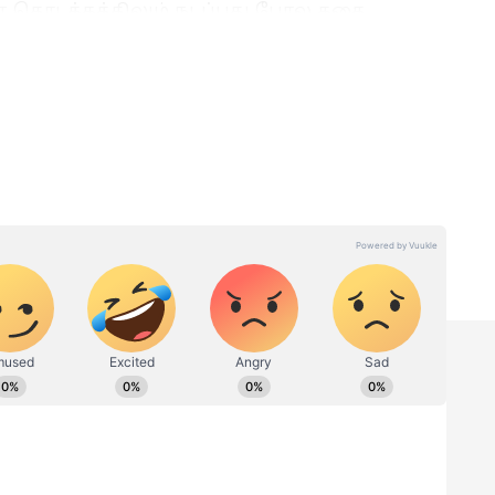
ன் தொடக்கத்திலும் நடப்பது போல கதை
ஸ், முரளி கோபி, அப்பானி சரத், தேவ் மோகன்
ு காலத்தில் அதிகாரத்தில்
அடிதடி, கொலை என செய்து
 அதையெல்லாம் விட்டுவிட்டு ஒரு கானமேளா
வாழ்கிறார்கள். ஆனால், மற்றவர்களுக்காக
மிஞ்சியது வறுமை மட்டுமே. இந்தச் சூழலில்,
திரமான 'மணி'க்கு இந்தக் குழு அடைக்கலம்
்குப் பிறகு அவர்களின் வாழ்க்கையில்
ின் முக்கிய கதைக்களம்.
Engal Thangam Review :
ு
கம்பேக் கொடுத்தாரா