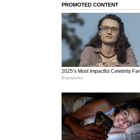
Image Credit :
Facebook
அனந்தன் காடு விமர
அதிகார வர்க்கங்கள் தங்கள் தேவ
மனிதர்களின் வாழ்க்கை, அவர்கள
போராட்டம்... இவை அனைத்தையும
அதிகார வர்க்கம் என்ற காடு! 
நடிப்பையும் குறிப்பாக சொல்ல வ
கதாபாத்திரம் என்றாலும், இந்தி
குழுவுக்குத்தான் அதிக ஸ்க்ரீ
கதாபாத்திரம், சாந்தி பாலச்சந்திர
ஸ்ரீலதா நம்பூதிரி போன்றோரின் 