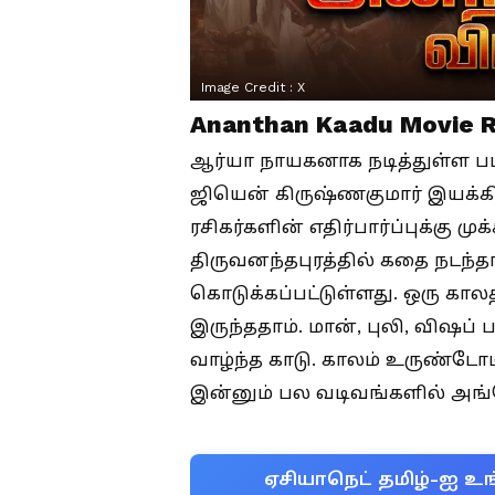
Image Credit :
X
Ananthan Kaadu Movie 
ஆர்யா நாயகனாக நடித்துள்ள பட
ஜியென் கிருஷ்ணகுமார் இயக்கிய
ரசிகர்களின் எதிர்பார்ப்புக்க
திருவனந்தபுரத்தில் கதை நடந்த
கொடுக்கப்பட்டுள்ளது. ஒரு கால
இருந்ததாம். மான், புலி, விஷப்
வாழ்ந்த காடு. காலம் உருண்டோடி
இன்னும் பல வடிவங்களில் அங்கே
ஏசியாநெட் தமிழ்-ஐ உங