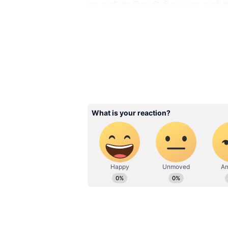
80-களின் இறுதியிலும் 90-களி
அமைக்கப்பட்டுள்ளது. இந்திரன்
ஆகியோர் அடங்கிய ஒரு குழு, ஒர
இருப்பவர்களுக்காக கூலிக்கு 
கொண்டிருந்தவர்கள். இப்போது
குழுவை ஆரம்பித்து அமைதியாக 
இவ்வளவு செய்தும், கடைசியில் 
ஆர்யா நடிக்கும் தமிழ் கதாபாத்
கொடுக்கிறது. மணியின் வருகைக
நடக்கும் சம்பவங்கள்தான் படத்த
Related Articles
Nooru Saami Review :
சசியின் மற்றுமொர