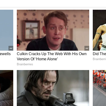
்சனம்
ைக்காகப் பயன்படுத்திவிட்டு தூக்கி எறியும்
ின் இருப்பு, மற்றும் வாழ்க்கைக்கான
் தனக்கு உரமாகப் பயன்படுத்திக்கொள்ளும்
இந்த வலுவான கதைக்களத்தோடு, நடிகர்களின்
ேண்டும். ஆர்யாவுக்கு படம் முழுவதும் வரும்
ரன்ஸ் மற்றும் முரளி கோபியின்
ன் ஸ்பேஸ். வில்லனாக வரும் விஜயராகவனின்
ன், சுனில், நிகிலா விமல், அச்யுத் குமார்,
நடிப்பும் சிறப்பாக இருந்தது. அஜனீஷ்