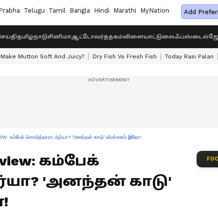
Prabha
Telugu
Tamil
Bangla
Hindi
Marathi
MyNation
Add Prefer
ெய்தி
தமிழ்நாடு
சினிமா
ஆட்டோ
வர்த்தகம்
விளையாட்டு
லைஃப்ஸ்டைல்
ஜோ
Make Mutton Soft And Juicy?
Dry Fish Vs Fresh Fish
Today Rasi Palan
கம்பேக் கொடுத்தாரா ஆர்யா? 'அனந்தன் காடு' விமர்சனம் இதோ!
view: கம்பேக்
FOO
யா? 'அனந்தன் காடு'
!