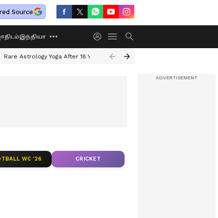
red Source
திடம்
இந்தியா
Rare Astrology Yoga After 18 Years
Dwi Pushkar Yoga 2026
Guru Peyar
TBALL WC '26
CRICKET