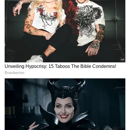
2
5
சரவணன் மீனாட்சி - சீரியலில் இவர்கள்
இவருக்குமான கெமிஸ்ட்ரி வேற
லெவலுக்கு ரசிகர்கள் மத்தியில் ரீச் ஆனது.
எனவே இவர்கள் இருவரும்
வாழ்க்கையிலும் ஒன்று சேர்ந்தால் நன்றாக
இருக்கும் என ரசிகர்கள் கூறி வந்த