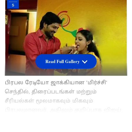
5
Read Full Gallery
பிரபல ரேடியோ ஜாக்கியான 'மிர்ச்சி'
செந்தில், திரைப்படங்கள் மற்றும்
சீரியல்கள் மூலமாகவும் மிகவும்
பிரபலமானவர். அதிலும் குறிப்பாக விஜய்
டிவி தொலைக்காட்சியில் ஒளிபரப்பான
நெடுந்தொடர் சரவணன் மீனாட்சி சீரியல்