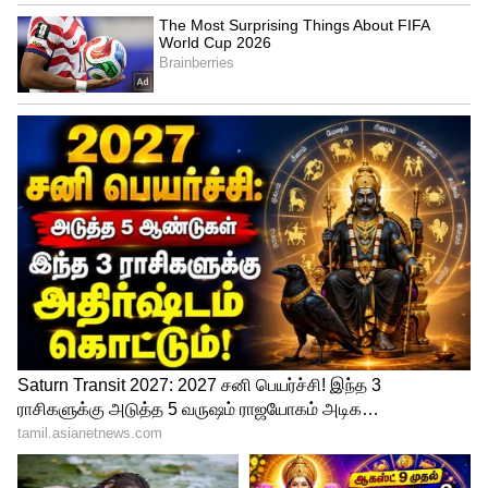
செந்தில் - ஸ்ரீஜாவுக்கு திருமணம் ஆகி 8
வருடங்கள் ஆகும் நிலையில், தற்போது
அவருக்கு வளைகாப்பு நடந்த புகைப்படத்தை
வெளியிட்டு, விரைவில் இருவரும்
பெற்றோர் ஆக உள்ள தகவலை,
கூறியுள்ளார் செந்தில். இதை தொடர்ந்து,
இவருக்கு ரசிகர்கள் தங்களின்
வாழ்த்துக்களை தெரிவித்து வருகிறார்கள்.
மேலும் செய்திகள்:
திரையுலகத்தில்
அதிர்ச்சி..! 41 வயதில் பிரபல தமிழ் பட
நடிகர் மாரடைப்பால் மரணம்.!