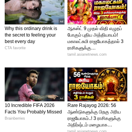
5
5
மிர்ச்சி செந்தில், தொலைக்காட்சி தொடர்
மட்டுமின்றி, தவமாய் தவமிருந்து,
வல்லவனுக்கு புல்லும் ஆயுதம்,
வெண்ணிலா வீடு போன்ற பல்வேறு
படங்களில் நடித்துள்ளார்.