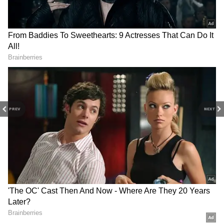
நிலையில், நிஜத்திலும் இருவருக்கும் காதல்
கெமிஸ்ட்ரி ஒர்க் அவுட் ஆகி, திருமண
வாழ்க்கையில் ஒன்று சேர்த்தனர்.
மேலும் செய்திகள்:
உடல்பயிற்சி செய்த
போது ஏற்பட்ட திடீர் மாரடைப்பு..! சல்மான்
கானை சோகத்தில் ஆழ்த்திய மரணம்..!
PREV
NEXT