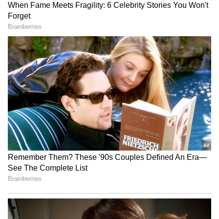
3
5
திருமணம் ஆனபின்னரும், இவர்வரும்
சேர்ந்து 'மாப்பிள்ளை' என்கிற ஒரு
தொடரில் நடித்தனர். பின்னர் செந்தில்
மட்டும் விஜய் டிவியில் ஒளிபரப்பாகி வந்த
நாம் இருவர் நமக்கு இருவர் தொடரில்
நடித்து வந்த நிலையில், ஸ்ரீஜா
தொலைக்காட்சி தொடரில் இருந்து விலகி,
குடும்பத்தை கவனித்து வந்தார்.