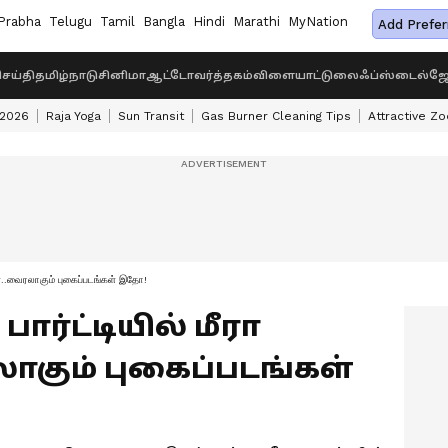
Prabha
Telugu
Tamil
Bangla
Hindi
Marathi
MyNation
Add Prefer
ெய்தி
தமிழ்நாடு
சினிமா
ஆட்டோ
வர்த்தகம்
விளையாட்டு
லைஃப்ஸ்டைல்
ஜோ
 2026
Raja Yoga
Sun Transit
Gas Burner Cleaning Tips
Attractive Zo
மீன்..வைரலாகும் புகைப்படங்கள் இதோ!
பார்ட்டியில் மீரா
ாகும் புகைப்படங்கள்