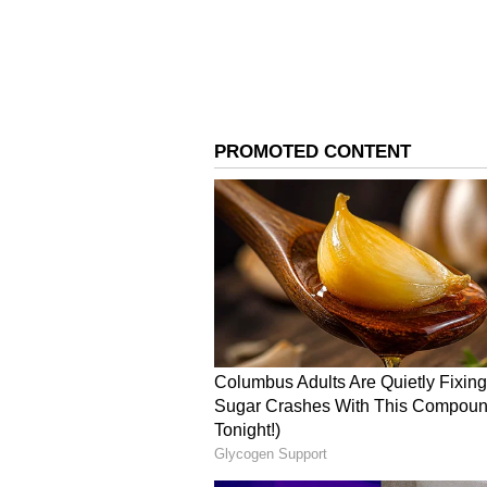
Meera Jasmine
மலையாளத்தில் உலகிலும் பி
போய்விட்டார் பிறகு 2014 -
சினிமா துறையில் இருந்தும் வில
மேலும் செய்திகளுக்கு...
ரண்
கொடுத்த விஷ்ணு விஷால்..க
3
5