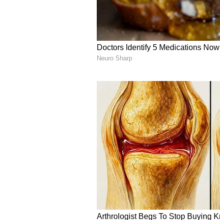
வைரல் ஆகி வந்தன. பின்னர் 
மீரா ஜாஸ்மின் தனது ஹாட்டஸ்ட்
இந்த புகைப்படங்களில் பாலிவுட்
அளித்த மீரா ஜாஸ்மின், நாட
மெருகேற்றினார்.
மேலும் செய்திகளுக்கு...
Sur
விலைமதிப்பற்றவை " சூர்ய
மோகன்லால்
4
5