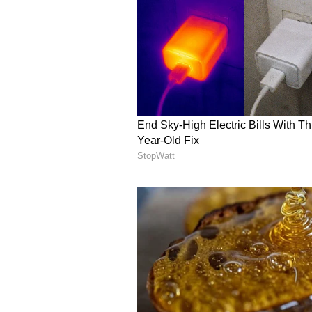
Meera Jasmine
சமீபத்தில் ஒரு நகைக்கடையி
அவருடைய போட்டோக்களை வைரல்
அடையாளமே தெரியாமல் இருந்த