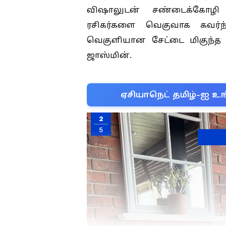
விஷாலுடன் சண்டைக்கோழி 
ரசிகர்களை வெகுவாக கவர்ந்த
வெகுளியான சேட்டை மிகுந்த 
ஜாஸ்மின்.
ஏசியாநெட் தமிழ்-ஐ உங
2
5