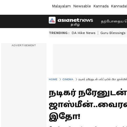
Malayalam
Newsable
Kannada
Kannada
தற்போதைய ச
TRENDING :
DA Hike News
Guru Blessings
HOME
CINEMA
நடிகர் நரேனுடன் பார்ட்டியில் மீரா ஜாஸ்
நடிகர் நரேனுடன் 
ஜாஸ்மீன்..வைரல
இதோ!