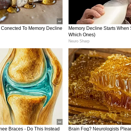
திடீரென சமூக ஊடகங்களுக்கு என்று கொடுத்த
 புகைப்படங்களை போஸ்ட் செய்ய ஆரம்பித்தார்.
 நாயகிகள் ரேஞ்சுக்கு ஒல்லி பெல்லியாக காட்சி
்கள் செல்ல செல்ல மேலும் தனது கவர்ச்சி
iya Birthday : "சில பிறந்தநாள் பரிசுகள்
ாவிற்கு பிறந்த நாள் வாழ்த்து சொன்ன