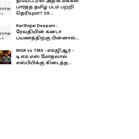
தியேட்டரில் அதிக மக்கள்
பார்த்த தமிழ் படம் பற்றி
தெரியுமா? 29
ஆண்டுகளாகியும்
முறியடிக்கப்படாத
Karthigai Deepam :
சாதனை
ரேவதியின் கனடா
பயணத்திற்கு பின்னால்
அதிர்ச்சி சதி... காப்பாற்ற
ஓடும் கார்த்திக்!
MGR vs TMS : எம்ஜிஆர் -
டி.எம்.எஸ் மோதலால்
எஸ்பிபிக்கு கிடைத்த
ஜாக்பாட் வாய்ப்பு... தமிழ்
சினிமாவை அதிரவைத்த
சம்பவம்!