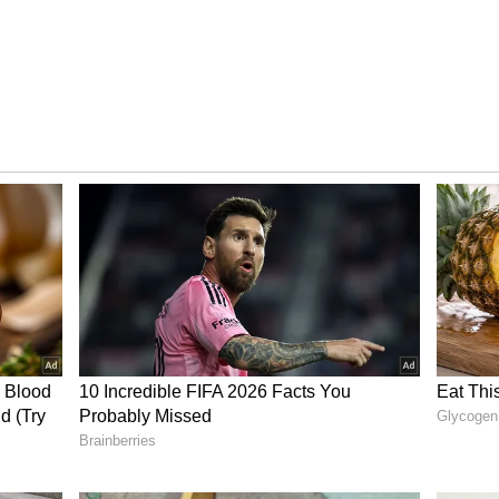
சியாக இருந்தால் இவர் திடீரென காணாமல்
ம் ஆண்டு திருமணம் செய்து கொண்ட கையோடு
கிவிட்டார்.
வீர் சிங்கை தொடர்ந்து நிர்வாண போஸ்
டுப்பான நெட்டிசன்கள்!