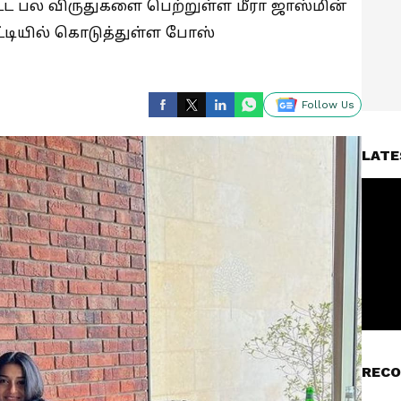
ட்ட பல விருதுகளை பெற்றுள்ள மீரா ஜாஸ்மின்
ட்டியில் கொடுத்துள்ள போஸ்
Follow Us
LATE
RECO