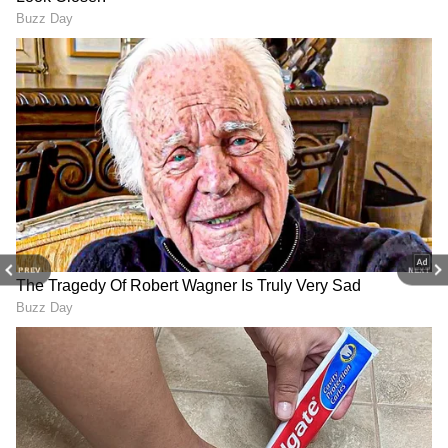
பெற்றிருந்தது. இந்த படத்தை மனு ஆனந்த்
என்பவர் இயக்கி இருந்தார்.
மேலும் செய்திகளுக்கு..
கவர்ச்சி கடலில்
ஐஸ்வர்யா ராஜேஷ்..தொடை தெரிய
கிழிந்த உடையில் கிக் போஸ் !
இதில் கௌதம் வாசுதேவ் மேனன் மஞ்சிமா
மோகன் பிரபா மோனிகாசான் ரைசா
வில்சன் உள்ளிட்டோர் முக்கிய இடங்களில்
PREV
NEXT
நடித்திருந்தனர் கடந்த பிப்ரவரி 11ஆம் தேதி
வெளியான இந்த படம் 24 கோடி ரூபாயை
வசூலாக பெற்று இருந்தது.