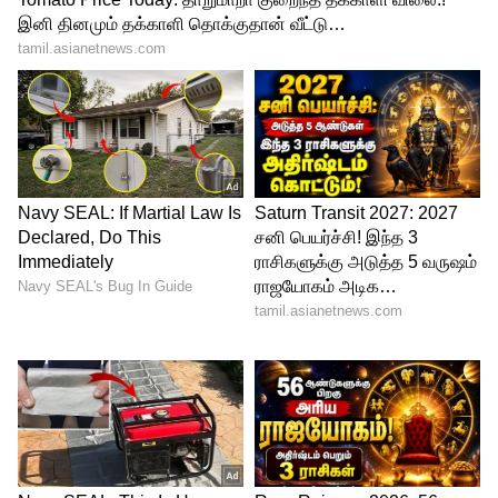
4
4
Vishnu Vishal
இந்நிலையில் இவர் பாலிவுட் நடிகர்
போன்று நிர்வாண புகைப்படத்தை
வெளியிட்டு பரபரப்பை ஏற்படுத்தி உள்ளார்.
இந்த புகைப்படத்தை தனது மனைவி
எடுத்துள்ளதாகவும் கூறியுள்ளார்.
முன்னதாக பாலிவுட் நடிகர் ரன்வீர்சிங்
பிரபல பத்திரிக்கையின் அட்டை