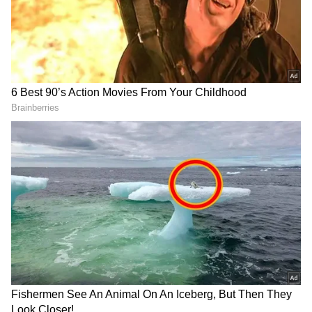
2
4
Vishnu Vishal
முன்னதாக நீர்ப்பறவை படத்திற்காக சிறந்த
நடிகருக்கான சைமா விருதுகளை தட்டி
சென்று இருந்தார் விஷ்ணு விஷால்.
இவரின் சமீபத்தை படமான எஃப் ஐ ஆர்
வெளியாகி விமர்சன ரீதியில் வெற்றிகளை