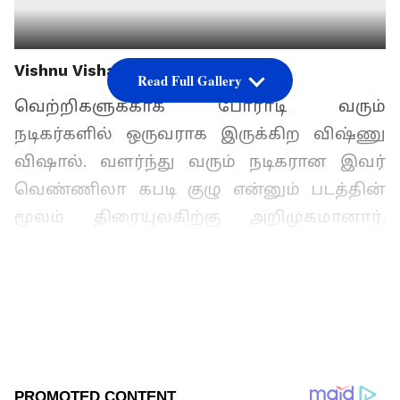
Vishnu Vishal
Read Full Gallery
வெற்றிகளுக்காக போராடி வரும்
நடிகர்களில் ஒருவராக இருக்கிற விஷ்ணு
விஷால். வளர்ந்து வரும் நடிகரான இவர்
வெண்ணிலா கபடி குழு என்னும் படத்தின்
மூலம் திரையுலகிற்கு அறிமுகமானார்.
கடந்த 2018 ஆம் ஆண்டு இவர் நடித்த
சைக்காலஜி த்ரில்லரான ராட்சசன் நல்ல
வரவேற்பை பெற்றது.
மேலும் செய்திகளுக்கு...
Suriya Birthday :
"சில பிறந்தநாள் பரிசுகள்
விலைமதிப்பற்றவை " சூர்யாவிற்கு