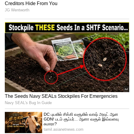
Vishnu Vishal
தற்போது மோகன்தாஸ் என்னும் படத்தில்
நடித்து வருகிறார் விஷ்ணு விஷால். இதற்கு
இடையே இடையே குடும்ப சிக்கல்களிலும்
மாட்டியிருந்த விஷ்ணு விஷால் முன்னாள்
மனைவி ரஜினி நடராஜன் என்பவரை
விவாகரத்து செய்தபி பிறகு ஜவாலா குட்டா
என்பவரை திருமணம் செய்து
கொண்டுள்ளார்.
மேலும் செய்திகளுக்கு..
முதல் இடம்