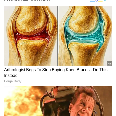
பிறந்த நாள் வாழ்த்து சொன்ன
மோகன்லால்
Add Asianetnews Tamil as a Preferred
Source