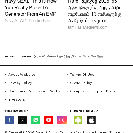
பக்கத்திற்காக நிர்வாண போஸ்
கொடுத்திருந்தது பெரும் சர்ச்சைகளை
கிளப்பு இருந்த நிலைகளை, தமிழ்
நடிகரான விஷ்ணு விஷால் தற்போது
பாலிவுட் நடிகர்கள் ரேஞ்சுக்கு நிர்வாண
புகைப்படம் வெளியிட்டிருப்பது குழப்பத்தை
HOME
CINEMA
ரண்வீர் சிங்கை தொடர்ந்து நிர்வாண போஸ் கொடுத்த விஷ்ணு விஷால்..கடுப்பான நெட்டிசன்கள்!
ஏற்படுத்தியுள்ளது. இது குறித்து
நெட்டிசன்கள் விமர்சித்து வருகின்றனர்.
About Website
Terms Of Use
Privacy Policy
CSAM Policy
LATEST VIDEOS
Complaint Redressal - Website
Compliance Report Digital
Investors
FOLLOW US ON
DOWNLOAD APP
© Copyright 2026 Asianxt Digital Technologies Private Limited (Formerly