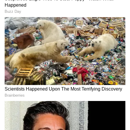
2
9
Malavika Mohanan