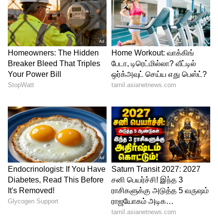
இதை தொடர்ந்து துல்கர் சல்மான் நடிப்பில்
வெளியான பட்டம் கம்பம் என்னும் படத்தில்
நாயகியாக நடித்தார் மாளவிகா மோகனன்.
5
9
Malavika Mohanan
பின்னர் கன்னடம், பாலிவுட் மொழிகளிலும்
அறிமுகமானார். 2019 ஆம் ஆண்டு பேட்ட
படத்தின் மூலம் தமிழுக்கு அறிமுகம்