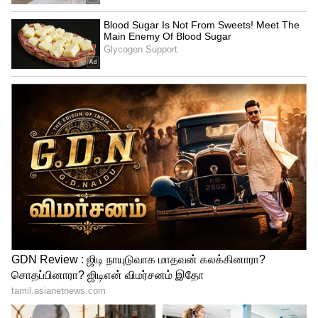
4
9
Malavika Mohanan
அங்கு மாளவிகாவின் நடிப்பு ஆர்வத்தை
அறிந்த மம்முட்டி தனது மகனின் அடுத்த
படத்தில் நடிக்க அவருக்கு வாய்ப்பளித்தார்.