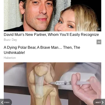
தனது தந்தையைப் போலவே
ஒளிப்பதிவாளர் அல்லது இயக்குனராக
வேண்டும் என்கிற கனவில் மும்பை வில்சன்
கல்லூரிகள் மாஸ் மீடியா படிப்பை
முடித்திருந்தார்
மாளவிகா மோகன்
.
மேலும் செய்திகளுக்கு....
சர்வதேச
திரைப்பட விழா பட்டியலில் இடம் பெற்ற
சூர்யாவின் ஜெய் பீம்
PREV
NEXT