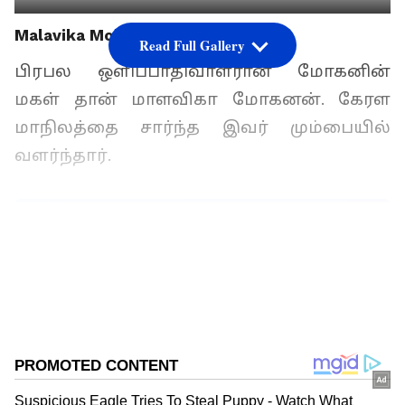
Malavika Mohanan
Read Full Gallery
பிரபல ஒளிப்பாதிவாளரான மோகனின்
மகள் தான் மாளவிகா மோகனன். கேரள
மாநிலத்தை சார்ந்த இவர் மும்பையில்
வளர்ந்தார்.
Add Asianetnews Tamil as a Preferred
Source