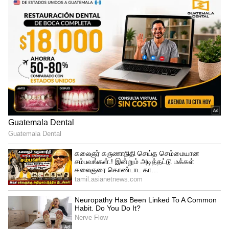
Malavika Mohanan
ஆனால் இவர் இறுதியாக நாயகியாக
மிளிர்ந்து வருகிறார். முதல் முதலாக தனது
தந்தையுடன் சேர்ந்து மம்முட்டி நடித்த
ஃபேர்னஸ் க்ரீமின் படப்பிடிப்பிற்கு
சென்றிருந்தார்.