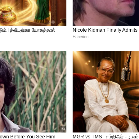
ற்கு முன்பே இந்த படத்தின்... இப்படத்தின்
 உரிமை ஆகியவை பல கோடிக்கு விற்பனை
படதின் தமிழக ரிலீஸ் உரிமையை ரெட் ஜெயண்ட்
்பற்றி உள்ளதாகவும் கூறப்பட்டது.
் இருந்து தற்காலிக விலகல்? மாவட்ட
திப்பு!