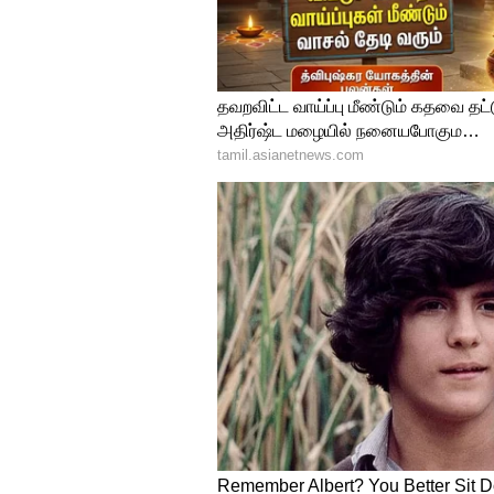
அதன் படம் ஷூட்டிங் நிறைவடைவத
டிஜிட்டல் உரிமம், சாட்டலைட்
செய்யப்பட்டுள்ளதாகவும், இப்
மூவிஸ் சுமார் 100 கோடிக்கு கைப
Breaking: விஜய் திரையுலகில
பொறுப்பாளர்களுடன் திடீர் சந்