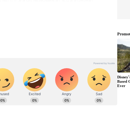
ே இப்படத்தில் இணைந்து நடித்துள்ளது.
கனின் புது முயற்சி..! ஹிப்-ஹாப்
பாகரன்..!