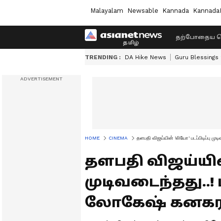
Malayalam
Newsable
Kannada
Kannada
தற்போதைய ச
TRENDING :
DA Hike News
Guru Blessings
HOME
CINEMA
தளபதி விஜய்யின் 'லியோ' படப்பிடிப்பு ம
தளபதி விஜய்யின்
முடிவடைந்தது..!
லோகேஷ் கனகராஜ