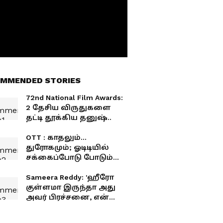
MMENDED STORIES
72nd National Film Awards:
2 தேசிய விருதுகளை
தட்டி தூக்கிய தனுஷ்..
OTT : காதலும்...
துரோகமும்; ஓடிடியில்
சக்கைப்போடு போடும்
மலையாள த்ரில்லர் படம்
- கதை என்ன தெரியுமா?
Sameera Reddy: 'ஹீரோ
குள்ளமா இருந்தா அது
அவர் பிரச்சனை, என்
தப்பில்லை'.. புயலைக்
கிளப்பிய சமீரா ரெட்டி -