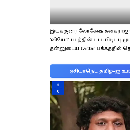
இயக்குனர் லோகேஷ் கனகராஜ் இய
'லியோ' படத்தின் படப்பிடிப்பு ம
தன்னுடைய twitter பக்கத்தில் 
ஏசியாநெட் தமிழ்-ஐ உங
2
6