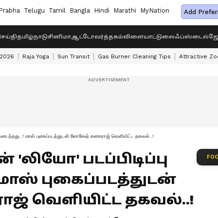
Prabha
Telugu
Tamil
Bangla
Hindi
Marathi
MyNation
Add Prefer
ெய்தி
தமிழ்நாடு
சினிமா
ஆட்டோ
வர்த்தகம்
விளையாட்டு
லைஃப்ஸ்டைல்
ஜோ
 2026
Raja Yoga
Sun Transit
Gas Burner Cleaning Tips
Attractive Zo
ுடிவடைந்தது..! மாஸ் புகைப்படத்துடன் லோகேஷ் கனகராஜ் வெளியிட்ட தகவல்..!
 'லியோ' படப்பிடிப்பு
FOO
 மாஸ் புகைப்படத்துடன்
் வெளியிட்ட தகவல்..!