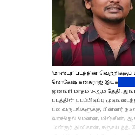
'மாஸ்டர்' படத்தின் வெற்றிக்குப
லோகேஷ் கனகராஜ் இயக்கத்தில்
ஜனவரி மாதம் 2-ஆம் தேதி, து
படத்தின் படப்பிடிப்பு முடிவடைந
பல வருடங்களுக்கு பின்னர் நடி
வாசுதேவ் மேனன், மிஷ்கின், ஆக்
மன்சூர் அலிகான், சஞ்சய் தத், ய