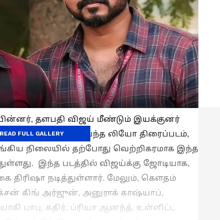
் பின்னர், தளபதி விஜய் மீண்டும் இயக்குனர்
 இணைந்து நடித்து வந்த லியோ திரைப்படம்,
READ FULL GALLERY
வங்கிய நிலையில் தற்போது வெற்றிகரமாக இந்த
்துள்ளது. இந்த படத்தில் விஜய்க்கு ஜோடியாக,
கை திரிஷா நடித்துள்ளார். மேலும், கௌதம்
சன் கிங் அர்ஜுன், அனுராக் காஷ்யாப்,
ோகி பாபு, கதிர், ப்ரியா ஆனந்த், உள்ளிட்ட