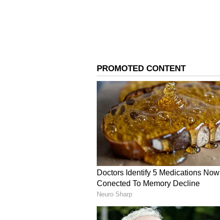
லோகேஷ் கனகராஜ் இயக்கத்தில்
மெகா ஹிட் வெற்றி பெற்ற நிலையி
அதிகரித்துள்ளது. மேலும் இந்த 
நடித்துள்ளதாகவும் கூறப்படுகிறத
நிறைவடைவதற்கு முன்பே... இந்த
அடிக்கடி வெளியாகி ரசிகர்களை 