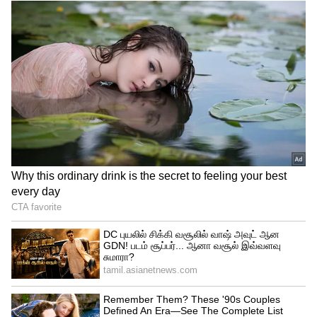
vijay
ஆனால், இளைஞர்கள் மத்தியில்
விஜய்க்கென்று ஒரு மாஸ் இருக்கிறது.
ஆனால் அவர் ஒரு கட்சியை ஆரம்பித்து
ஆட்சியை பிடிப்பாரா என்பது சந்தேகம்
தான். தற்போது இருக்கும் கட்சிகளின்
ஓட்டை வேண்டுமென்றால் அவர் பிரிப்பாரே
தவிர ஆட்சியை பிடிக்க வாய்ப்பில்லை.
பாஜக உடன் கூட்டணி போடுவார்னு
நினைக்கிறேன்.
இதையும் படியுங்கள்...
ஷாலினி முதல்
அசின் வரை... கல்யாணம் ஆனதும்
சினிமாவில் இருந்து விலகி குடும்ப