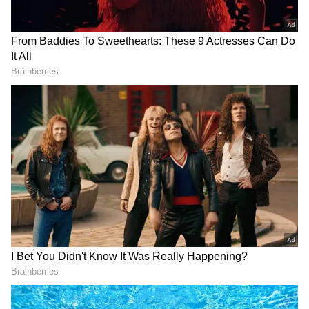
2
5
Meesai Rajendran
அந்த வகையில் தமிழ் சினிமாவில்
பல்வேறு படங்களில் குணச்சித்திர
வேடங்களிலும், நகைச்சுவை வேடங்களிலும்