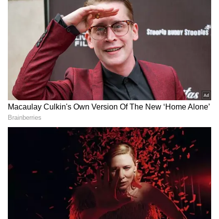
பேசிய அரசியல் பேச்சும் கவனிக்கத்தக்க
ஒன்றாக அமைந்தது. விஜய்யின் அரசியல்
வருகை குறித்து பிரபலங்கள் பலரும்
கருத்து தெரிவித்து வருகின்றனர்.
ஏசியாநெட் தமிழ்-ஐ உங்கள் முதன்மைத்
தேர்வாக்குங்கள்