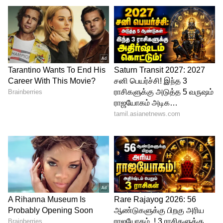
Meesai Rajendran
விஜய் ரசிகர்களை மட்டுமே நம்பி
இருக்கிறார். சக நடிகர்களுடனே கனெக்ட்
ஆகாத விஜய், எப்படி மக்களிடம் கனெக்ட்
ஆவார். ஷூட்டிங் ஸ்பாட்டில் விஜய்
எப்பவுமே தனிமையாக தான் இருப்பார்.
அவருக்கு நெருக்கமானவர்கள் யாரையும்
அவரிடம் நெருங்கவிட மாட்டார்கள்.
மேடையில் பேசியதை அரசியலில்
நிஜமாக்குவது விஜய்க்கு ரொம்ப கஷ்டம்.