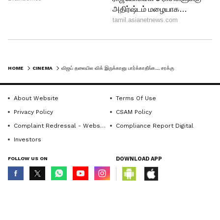
5
5
HOME
CINEMA
விஜய் தலையில விக் இருக்கானு பார்க்காதீங்க... சரக்கு இருக்கான்னு பாருங்க! தளபதி பற்றி பிரபலம் சொன்ன ஷாக் தகவல்
About Website
Terms Of Use
Privacy Policy
CSAM Policy
Complaint Redressal - Website
Compliance Report Digital
vijay
Investors
விஜய்க்கு பேச்சுத்திறமை இருக்கிறதா
FOLLOW US ON
DOWNLOAD APP
என்றால் அது சந்தேகம் தான். விஜய்க்கு
தலையில் விக் இருக்கா இல்லையான்னு
© Copyright 2026 Asianxt Digital Technologies Private Limited (Formerly
known as Asianet News Media & Entertainment Private Limited) | All Rights
யோசிக்கக்கூடாது அவர் தலையில் சரக்கு
Reserved
இருக்கான்னு பாருங்க. நடிகர்கள் தலையில்