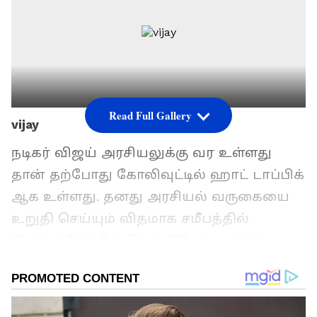
Read Full Gallery
vijay
நடிகர் விஜய் அரசியலுக்கு வர உள்ளது
தான் தற்போது கோலிவுட்டில் ஹாட் டாப்பிக்
ஆக உள்ளது. தனது அரசியல் வருகையை
உறுதி செய்யும் விதமாக சமீபத்தில்
பொதுத்தேர்வில் வெற்றிபெற்ற மாணவ,
மாணவிகளை அழைத்து நடிகர் விஜய்
கல்வி ஊக்கத்தொகை வழங்கி
கெளரவித்தார். இதில் சூசகமாக அவர்