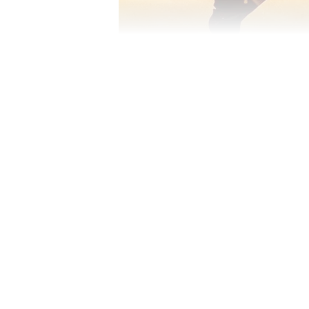
Adipurush
பிரபாஸ் நடிப்பில் ராமாயணத்த
திரைப்படம் தான் ஆதிபுருஷ். பி
நடித்துள்ள இப்படத்தை ஓம் ராவத்
எடுக்கப்பட்டுள்ள இப்படத்தில்
நடித்துள்ளார். இப்படம் தமிழ்,
மொழிகளில் கடந்த ஜூன் 16-ந் தே
ஏசியாநெட் தமிழ்-ஐ உங
2
4