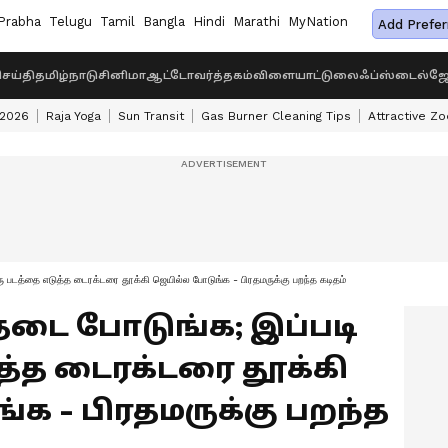
Prabha
Telugu
Tamil
Bangla
Hindi
Marathi
MyNation
Add Prefer
ெய்தி
தமிழ்நாடு
சினிமா
ஆட்டோ
வர்த்தகம்
விளையாட்டு
லைஃப்ஸ்டைல்
ஜோ
 2026
Raja Yoga
Sun Transit
Gas Burner Cleaning Tips
Attractive Zo
ு படத்தை எடுத்த டைரக்டரை தூக்கி ஜெயில்ல போடுங்க - பிரதமருக்கு பறந்த கடிதம்
தடை போடுங்க; இப்படி
த்த டைரக்டரை தூக்கி
க - பிரதமருக்கு பறந்த