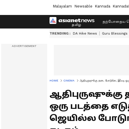
Malayalam
Newsable
Kannada
Kannada
தற்போதைய ச
TRENDING :
DA Hike News
Guru Blessings
HOME
CINEMA
ஆதிபுருஷுக்கு தடை போடுங்க; இப்படி ஒர
ஆதிபுருஷுக்கு 
ஒரு படத்தை எடு
ஜெயில்ல போடுங்