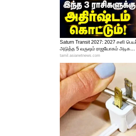
PM Modi
இந்நிலையில், ஆதிபுருஷ் படத்
திரைப்பட தொழிலாளர் சங்கம் சார
உள்ளது. அதில், “ஆதிபுருஷ் த