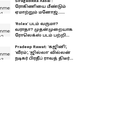
Siragadikka Aasai :
ரோகிணியை மீண்டும்
ஏமாற்றும் மனோஜ்...
சத்யா-ரேகாவை பிரிக்க
சிந்தாமணி போட்ட
'Rolex' படம் வருமா?
மாஸ்டர் பிளான்!
வராதா? முதன்முறையாக
ரோலெக்ஸ் படம் பற்றி
நடிகர் சூர்யா வெளியிட்ட
அப்டேட்
Pradeep Rawat: 'கஜினி',
'வீரம்', 'ஜில்லா' வில்லன்
நடிகர் பிரதீப் ராவத் திடீர்
மறைவு.. சோகத்தில்
திரையுலகம்