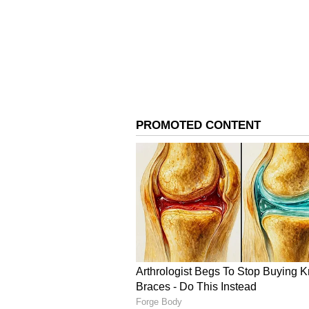
Adipurush
ரிலீஸ் ஆன முதல் நாளே நெகடிவ்
ஆபிஸிலும் நாளுக்கு நாள் சரிவை 
கோடி வசூலித்த இப்படம், அடுத்த