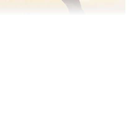
ை மையமாக வைத்து எடுக்கப்பட்டுள்ள
ரபாஸ் ராமராகவும், கீர்த்தி சனோன் சீதையாகவும்
 இயக்கி உள்ளார். சுமார் 600 கோடி பட்ஜெட்டில்
 ராவணனாக பாலிவுட் நடிகர் சையிப் அலிகான்
 தெலுங்கு, மலையாளம், இந்தி, கன்னடம் ஆகிய 5
தி திரைக்கு வந்தது.
்கள் முதன்மைத் தேர்வாக்குங்கள்