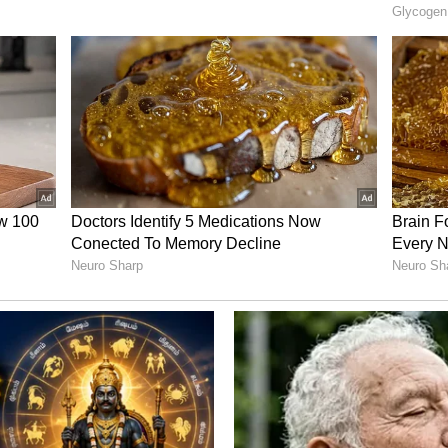
. இதன்மூலம் முதல் வார இறுதியில் இப்படம் ரூ.
 ஆனால் இப்படத்தின் 4-ம் நாள் வசூல் அதள
ல் இப்படம் படுதோல்வியை நோக்கி நகர்ந்து
ையில விக் இருக்கானு பார்க்காதீங்க...
க! தளபதி பற்றி பிரபலம் சொன்ன ஷாக்