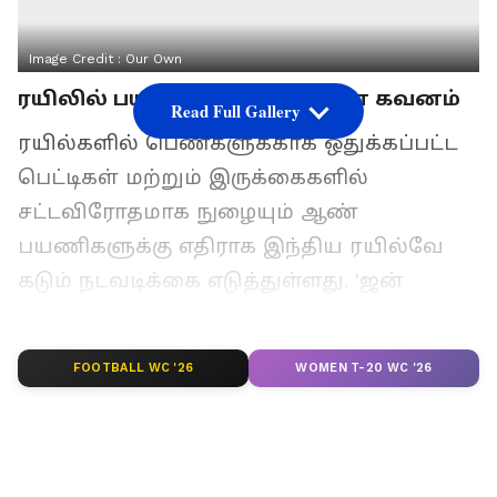
Image Credit :
Our Own
ரயிலில் பயணம் செய்பவர்களே கவனம்
Read Full Gallery
ரயில்களில் பெண்களுக்காக ஒதுக்கப்பட்ட
பெட்டிகள் மற்றும் இருக்கைகளில்
சட்டவிரோதமாக நுழையும் ஆண்
பயணிகளுக்கு எதிராக இந்திய ரயில்வே
கடும் நடவடிக்கை எடுத்துள்ளது. 'ஜன்
விஸ்வாஸ் சட்டம், 2026'-ன் கீழ், பெண்கள்
பெட்டியில் அத்துமீறி நுழைபவர்களுக்கான
FOOTBALL WC '26
WOMEN T-20 WC '26
அபராதத்தை 500 ரூபாயிலிருந்து 2,500
ரூபாயாக உயர்த்தியுள்ளதாக ரயில்வே
அமைச்சகம் தெளிவுபடுத்தியுள்ளது.