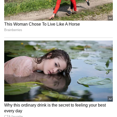
Related Articles
Indian Railways Child Ticket: 5 வயது வரை
ரயிலில் டிக்கெட் தேவையில்லையா?
பெற்றோருக்கே தெரியாத ரயில்வே விதி
Railways Fare Discount: ரயில் கட்டணத்தில்
75% வரை தள்ளுபடி.. இந்த
பயணிகளுக்கு மட்டும் சூப்பர் சலுகை!