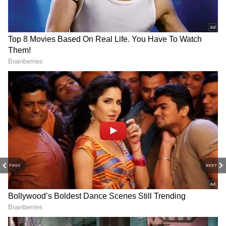
தொடர்ந்து நடப்பதால், அபராதத்
தொகையை கடுமையாக உயர்த்த முடிவு
செய்துள்ளதாக அதிகாரிகள் தெரிவித்தனர்.
PREV
NEXT