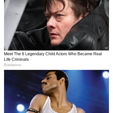
Image Credit :
Google
புதிய விதி தெரியாமல் இருந்தால்
அபராதம்
பொதுப் பெட்டிகளில் பயணிகளுக்குப்
போதுமான இடவசதி உள்ளது என ரயில்வே
அதிகாரிகள் கூறுகின்றனர். அப்படி
இருக்கும்போது, ஆண்கள் பெண்கள்
பெட்டியையோ அல்லது இருக்கைகளையோ
ஆக்கிரமிக்க வேண்டிய அவசியமில்லை.
ஆனாலும், இதுபோன்ற விதிமீறல்கள்