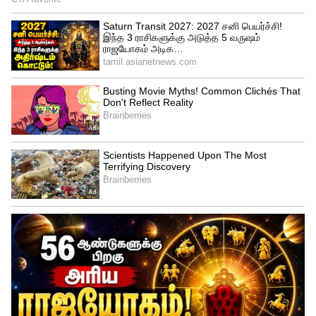
3
6
Image Credit :
Our Own
ரயில்வே அமைச்சகம்
ரயில்வே அமைச்சகம் 2026, ஜூன் 19 அன்று
இந்திய அரசிதழில் ஒரு அறிவிப்பை
வெளியிட்டது. அதன்படி, எந்தவொரு ஆண்
பயணியும் வேண்டுமென்றே பெண்கள்
பெட்டிக்குள் நுழைந்தாலோ அல்லது
பெண்கள் இருக்கையில் அமர்ந்து பயணம்
செய்தாலோ அது சட்டப்படி குற்றமாகும். இது