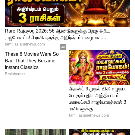
ரயில்வே சட்டத்தின் பிரிவு 162-ஐ மீறும்
செயலாகும்.
4
6