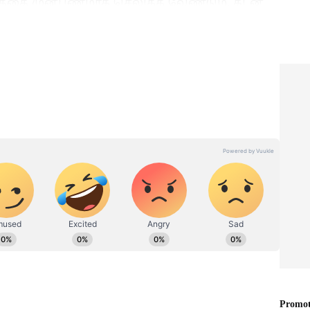
தத்தை முன்பணமாக செலுத்த வேண்டும். கடன்
் இருக்கக் கூடாது. மேலும், மாதாந்திர இஎம்ஐ
ில் 15 சதவீதத்தைத் தாண்டக்கூடாது என்பதே
ும்.
t: ரயில்
Tata Sierra EV: 500 கி.மீ.
வரை
ரேஞ்சுடன் வரும் புதிய
டாடா சியரா எலக்ட்ரிக்
ம்
எஸ்யூவி! ஜூன் 30-ல்
பிரம்மாண்ட அறிமுகம்.!