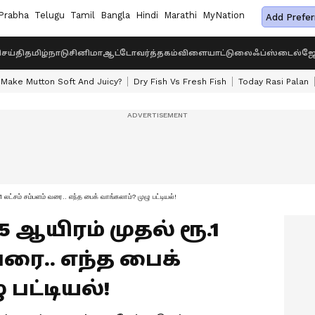
Prabha
Telugu
Tamil
Bangla
Hindi
Marathi
MyNation
Add Prefer
ெய்தி
தமிழ்நாடு
சினிமா
ஆட்டோ
வர்த்தகம்
விளையாட்டு
லைஃப்ஸ்டைல்
ஜோ
Make Mutton Soft And Juicy?
Dry Fish Vs Fresh Fish
Today Rasi Palan
லட்சம் சம்பளம் வரை.. எந்த பைக் வாங்கலாம்? முழு பட்டியல்!
.15 ஆயிரம் முதல் ரூ.1
வரை.. எந்த பைக்
 பட்டியல்!