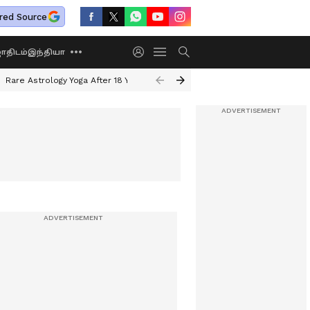
red Source
திடம்
இந்தியா
Rare Astrology Yoga After 18 Years
Dwi Pushkar Yoga 2026
Guru Peyar