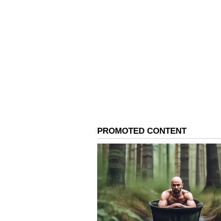
3
4
Image Credit :
Google
சம்பளத்திற்கு ஏற்ற ப
மாதம் ரூ.15,000 சம்பளம் பெறு