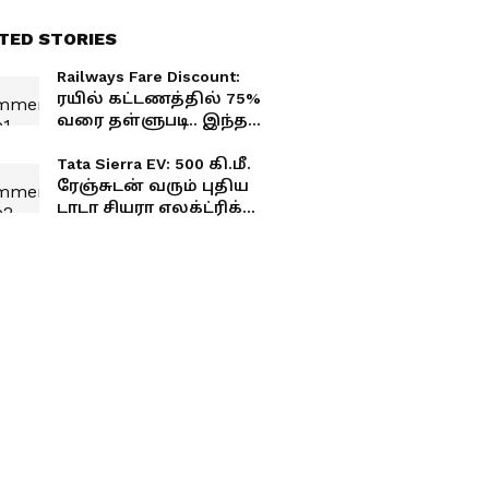
TED STORIES
Railways Fare Discount:
ரயில் கட்டணத்தில் 75%
வரை தள்ளுபடி.. இந்த
பயணிகளுக்கு மட்டும்
சூப்பர் சலுகை!
Tata Sierra EV: 500 கி.மீ.
ரேஞ்சுடன் வரும் புதிய
டாடா சியரா எலக்ட்ரிக்
எஸ்யூவி! ஜூன் 30-ல்
பிரம்மாண்ட அறிமுகம்.!