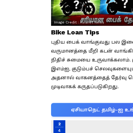
Image Credit :
Asianet News
Bike Loan Tips
புதிய பைக் வாங்குவது பல இள
வருமானத்தை மீறி கடன் வாங்கி
நிதிச் சுமையை உருவாக்கலாம்.
இஎம்ஐ, குடும்பச் செலவுகளையும
அதனால் வாகனத்தைத் தேர்வு ச
முடிவாகக் கருதப்படுகிறது.
ஏசியாநெட் தமிழ்-ஐ உங
2
4