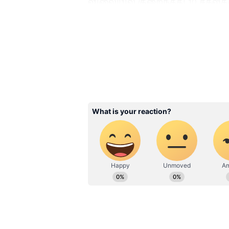
விலையில் குறைந்தது 10 சதவீ
காலம் மூன்று ஆண்டுகளுக்கு மேல
உங்கள் கைக்கு வரும் சம்பளத்த
இந்த விதியின் முக்கிய அம்சமாக
Related Articles
Railways Fare Discoun
கட்டணத்தில் 75% 
தள்ளுபடி.. இந்த
பயணிகளுக்கு மட்டு
சூப்பர் சலுகை!