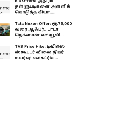
Kia Offers: அதிரடி
தள்ளுபடிகளை அள்ளிக்
கொடுத்த கியா..
எந்தெந்த கார்களுக்கு
எவ்வளவு விலை
Tata Nexon Offer: ரூ.75,000
குறைப்பு?
வரை ஆஃபர்.. டாடா
நெக்ஸான் எஸ்யூவி
வாங்க சூப்பர் சான்ஸ்!
TVS Price Hike: டிவிஎஸ்
ஸ்கூட்டர் விலை திடீர்
உயர்வு! எலக்ட்ரிக்
ஸ்கூட்டர் வாங்க
திட்டமிட்டவர்களுக்கு
அதிர்ச்சி