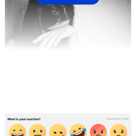
LATEST VIDEOS
இன்ஸ்டாவில் ஆரம்பித்த இந்த நட்பு
நாளடைவில் மாணவியிடம் சகோதரன்
எனக்கூறி பழகியுள்ளார். இதன் பின்னர்
ஆபாசமாக படமெடுத்து அனுப்புமாறு
மாணவியை வற்புறுத்தியுள்ளார். மாணவி
இதற்கு சம்மதிக்காததால் இவரது