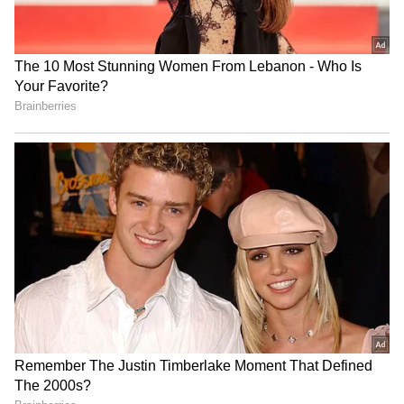
போக்சோவில் கைது செய்து நேற்று
வெற்றி!
சிறையில் அடைத்தனர். இந்த சம்பவம்
அப்பகுதியில் பரபரப்பை ஏற்படுத்தி
உள்ளது.
மேலும் செய்திகளுக்கு..
ஐ.டி ரெய்டில்
மாட்டிய 500 கோடி.. சிக்கிய எடப்பாடியின்
உறவினர் & வேலுமணியின் நண்பர்.!