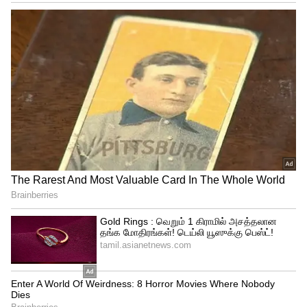
திருப்பூர் தமிழன்ஸ் அபார
வெற்றி!
விக்னேஷ் சிவன் விலகியதால் அஜித்
படத்தை இயக்கம் வாய்ப்பு, விஷ்ணு
வர்தனுக்கு செல்ல வாய்ப்புள்ளதாக
கூறப்படுகிறது. ஏற்கனவே அஜித்தை
வைத்து, விஷ்ணு வர்தன் 'பில்லா 2'
படத்தை இயக்கி சூப்பர் ஹிட் வெற்றி
கொடுத்த நிலையில், அடுத்ததாக அஜித்தை
அவித்து 'பாட்ஷா படத்தின் இரண்டாம்
பாகத்தை இயக்க திட்டமிட்டுள்ளதாக
தகவல் வெளியானது.