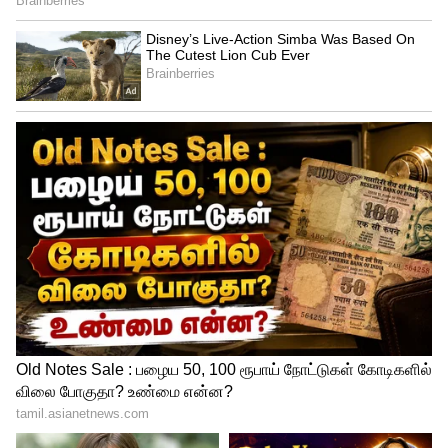
ஜாக்கெட் போடாமல் சேலை கட்டி... பாரதி
ராஜா பட ஹீரோயின் லுக்கில் போஸ்
கொடுத்த ஜான்வி கபூர்! ஹாட்
போட்டோஸ்!