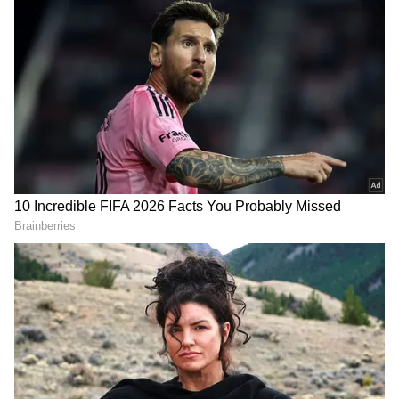
DOWNLOAD APP
தமிழ் சினிமா
(Tamil Cinema News)
, டிவி
நிகழ்ச்சிகள்
(Tamil TV Shows)
,
செலிபிரிட்டி செய்திகள் மற்றும்
சமீபத்திய அப்டேட்களுக்காக ஏஷ்யாநெட்
தமிழ் நியூஸின் பொழுதுபோக்கு பிரிவை
ஆராயுங்கள். சினிமா விமர்சனங்கள்