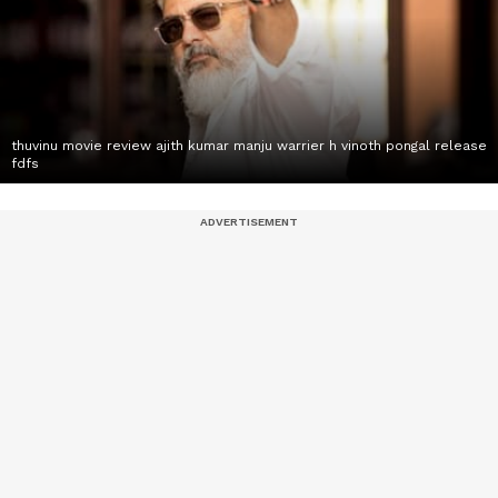
thuvinu movie review ajith kumar manju warrier h vinoth pongal release
fdfs