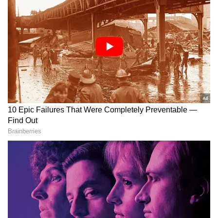
செய்துள்ளதால், அஜித்தின் 62 ஆவது
படத்திற்கு பதிலாக 63 ஆவது படத்தை
விக்னேஷ் சிவன் இயக்குவார் என
எதிர்பார்க்கப்படுகிறது.
RECOMMENDED STORIES
நடு இரவில் ஆள் நடமாட்டம் இல்லாத
நேரம்.. தாடி பாலாஜி மனைவி நித்யா
செய்த மோசமான செயல்! கைது செய்த
போலீஸ்!
Karthigai Deepam :
Vijay - Sangeetha:
ரேவதியின் பாஸ்போர்ட்
பிரியமானவருக்காக
மாயம்... கார்த்திக்கை
இறங்கி வந்த சங்கீதா
வீழ்த்த எதிரிகள் போட்ட
விஜய்.! தடைகளை