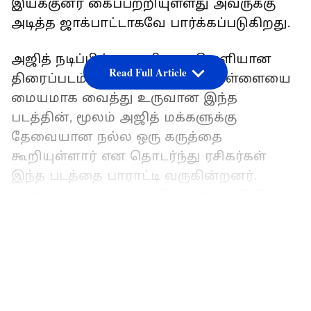
இயக்குனர் கைப்பற்றியுள்ளது அவருக்கு
அடித்த ஜாக்பாட்டாகவே பார்க்கப்படுகிறது.
அஜித் நடிப்பில் கடைசியாக வெளியான
Read Full Article
திரைப்படம் 'துணிவு', வங்கி கொள்ளையை
மையமாக வைத்து உருவான இந்த
படத்தின், மூலம் அஜித் மக்களுக்கு
தேவையான நல்ல ஒரு கருத்தை
கூறியுள்ளார் என தொடர்ந்து ரசிகர்கள்
இந்த படத்தை பாராட்டி வருகின்றனர்.
மூன்று வாரங்களாக ரசிகர்கள் மத்தியிலும்
நல்ல வரவேற்பை பெற்று, 300 கோடி
LATEST VIDEOS
வசூலை இப்படம் நெருங்கி வருகிறது.
Breaking: ரஜினியின் பெயர், போட்டோ,
குரலை, பயன்படுத்த அதிரடி தடை!