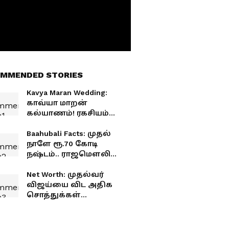
MMENDED STORIES
Kavya Maran Wedding:
காவ்யா மாறன்
கல்யாணம்! ரகசியம்
உடைத்த நடிகர்! அப்ப
மாப்பிள்ளை அவர்
Baahubali Facts: முதல்
தானா?
நாளே ரூ.70 கோடி
நஷ்டம்.. ராஜமௌலி
கதறி அழுத நாள்!
பாகுபலி சந்தித்த பெரிய
Net Worth: முதல்வர்
நெருக்கடி
விஜய்யை விட அதிக
சொத்துக்கள்
வைத்திருக்கும் ஷாரூக்
கான்.. எவ்வளவு
தெரியுமா