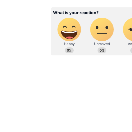
தருணங்களை அறிந்து கொள
ABOUT THE AUTHOR
Ramya s
RS
விஷுவல் கம்யூனிகேஷனில் இ
செய்தி ஊடகத்துறையில் பணி
சேனல்கள் மற்றும் டிஜிட்டல
இவருக்கு உள்ளது. தற்போது
துணை ஆசிரியராக பணியாற்ற
வேலைவாய்ப்பு, சினிமா ஆகிய
இந்த நிலையில் கண்ணுக்கு மை 
வாசகர்களை ஈர்க்கும் வகையி
ஒன்றை கவிஞர் வைரமுத்து தெர
எழுதிய 12 ஆண்டுகளாக வைத்திர
பாடலை கொடுத்தேன். திரும்பி 
திரும்பி வந்தது. ஷ்யாம்க்கு க
கொடுத்தேன் திரும்பி வந்தது. 
திரும்பி வந்தது. 12 ஆண்டுகளா