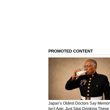
ஹாலிவுட் ஹீரோ போல் மாறிய அ
ஜாலியாக வாக்கிங் சென்ற 
ஒரு நாள் சுரேஷ் மேனன் புதிய 
என்று சொன்னார். நான் அந்த ப
நிமிடத்தில் இசை அமைத்தார். நா
இசையமைத்த ஒரே பாட்டு. அந்த 
பொய் அழகு, அவரைக்கு பூ அழகு
அது” என்று தெரிவித்தார். வைர
இணையத்தில் வைரலாகி வருகி