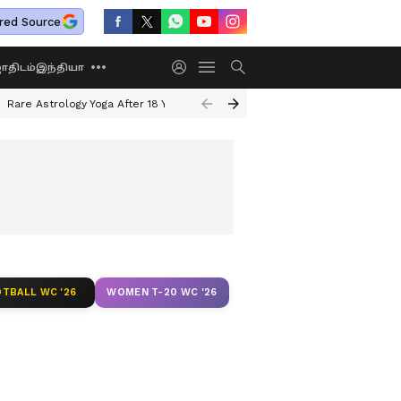
red Source
திடம்
இந்தியா
Rare Astrology Yoga After 18 Years
DA Hike News
Guru Blessings 202
TBALL WC '26
WOMEN T-20 WC '26