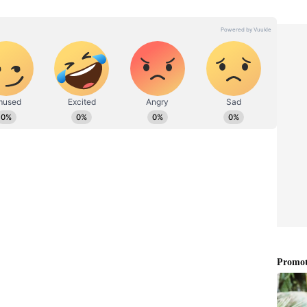
்ளுங்கள்.
ளங்கலை பட்டம் பெற்றுள்ள இவர் 2011 முதல்
யாற்றி வருகிறார். பல முன்னணி செய்தி
் செய்தி தளங்களில் பணியாற்றிய அனுபவம்
 ஏசியா நெட் தமிழ் செய்தி இணையதளத்தில் மூத்த
ி வருகிறார். லைஃப்ஸ்டைல், வணிகம்,
 தலைப்புகளில் மிகுந்த ஆர்வம் இருக்கும் இவர்
அழகு பாடல் குறித்த சுவாரஸ்ய தகவல்
ல் செய்திகளை எழுதி வருகிறார்.
ிவித்துள்ளார். கண்னுக்கு மை அழகு பாடலை
ுந்தேன். எம்.எஸ்.விஸ்வநாதனிடம் அந்த
வந்தது. சங்கர் கணேஷிடம் கொடுத்தேன்
ொடுத்தேன் திரும்பி வந்தது. ஹம்சலேகாவிடம்
வட இந்திய இசைக்குழுவிடம் கொடுத்தேன்
க இந்த பாட்டை பையிலே வைத்திருந்தேன்.