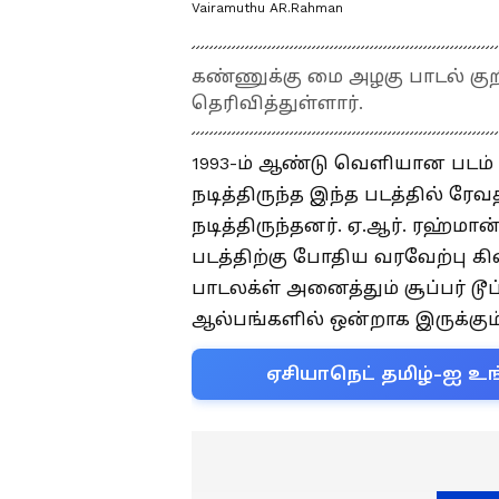
Vairamuthu AR.Rahman
கண்ணுக்கு மை அழகு பாடல் கு
தெரிவித்துள்ளார்.
1993-ம் ஆண்டு வெளியான படம் ப
நடித்திருந்த இந்த படத்தில் ரேவத
நடித்திருந்தனர். ஏ.ஆர். ரஹ்மா
படத்திற்கு போதிய வரவேற்பு க
பாடலக்ள் அனைத்தும் சூப்பர் டூ
ஆல்பங்களில் ஒன்றாக இருக்கும்
ஏசியாநெட் தமிழ்-ஐ உங