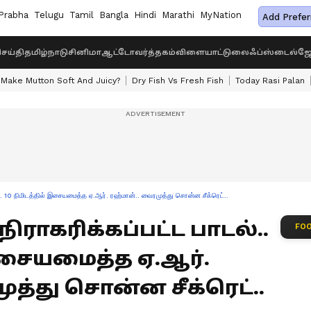
Prabha
Telugu
Tamil
Bangla
Hindi
Marathi
MyNation
Add Prefer
ெய்தி
தமிழ்நாடு
சினிமா
ஆட்டோ
வர்த்தகம்
விளையாட்டு
லைஃப்ஸ்டைல்
ஜோ
Make Mutton Soft And Juicy?
Dry Fish Vs Fresh Fish
Today Rasi Palan
. 10 நிமிடத்தில் இசையமைத்த ஏ.ஆர். ரஹ்மான்.. வைரமுத்து சொன்ன சீக்ரெட்..
ராகரிக்கப்பட்ட பாடல்..
FOO
 இசையமைத்த ஏ.ஆர்.
த்து சொன்ன சீக்ரெட்..