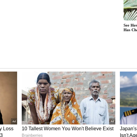
ஜித்... புது லுக்கில் வில்லனுடன்
AK-வின் கூல் போட்டோஸ் இதோ
முகம் படத்திற்கு அவசரமாக பாட்டு வேண்டும்
ாடலை ரஹ்மானிடம் எடுத்து கொடுத்தேன். 10
ன் எழுதி கொடுத்து ரஹ்மான் 10 நிமிடத்தில்
பாட்டு தான் கண்ணுக்கு மை அழகு, கவிதைக்கு
, அவருக்கு நான் அழகு” என்ற பாடல் தான்
முத்து பேசும் இந்த வீடியோ தற்போது
றது.