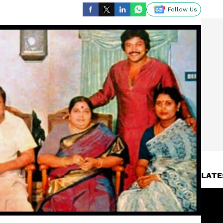
Follow Us
LATE