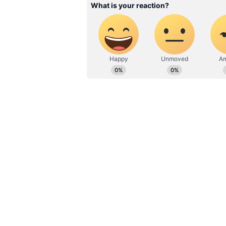
ABOUT THE AUTHOR
Ganesh A
GA
இவர் பொறியியல் பட்டதாரி. 
அனுபவம் உள்ளவர். இவர் கடந
எடிட்டராக பணியாற்றி வருகிறார
அதில் அனுபவமும் பெற்றவர்
எழுதுவதில் ஆர்வம் கொண்டவ