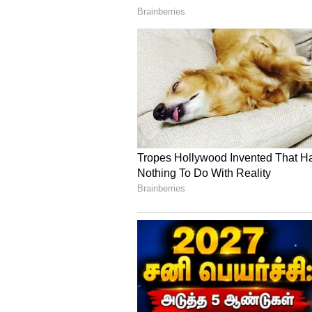
தெரிவிக்கப்பட்டு உள்ளது. இந்த வ
வாதங்கள் முடிவடைந்த நிலையி
உள்ளது.
இதையும் படியுங்கள்...
samantha
சமந்தா... தளபதி 67-ல் விஜய்