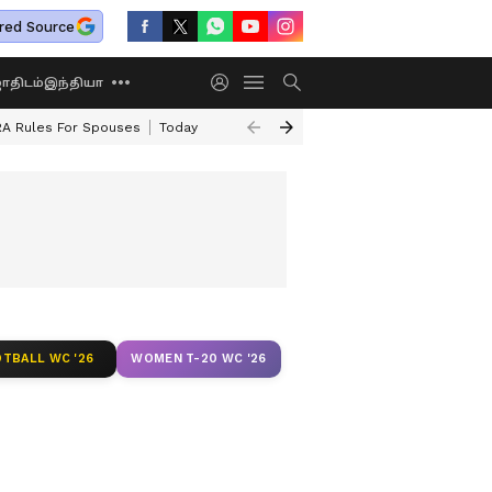
red Source
திடம்
இந்தியா
A Rules For Spouses
Today Rasi Palan
Weekly Rasi Palan
Powerful 
TBALL WC '26
WOMEN T-20 WC '26