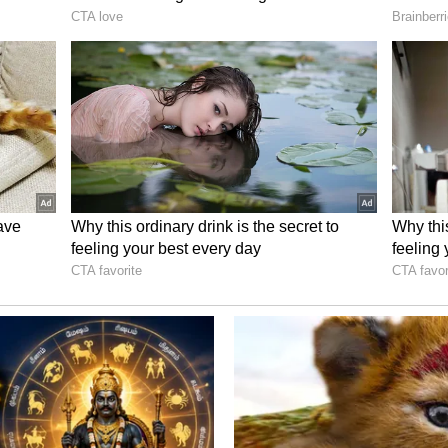
ழக்கில் சாந்தி மற்றும் ராஜ்வி தரப்பு
ல், இன்று மீண்டும் விசாரணை நடைபெற
 ruth prabhu : லேடி ‘ரோலெக்ஸ்’ ஆகிறார்
க்கு வில்லியாக மிரட்டப்போகிறாராம்