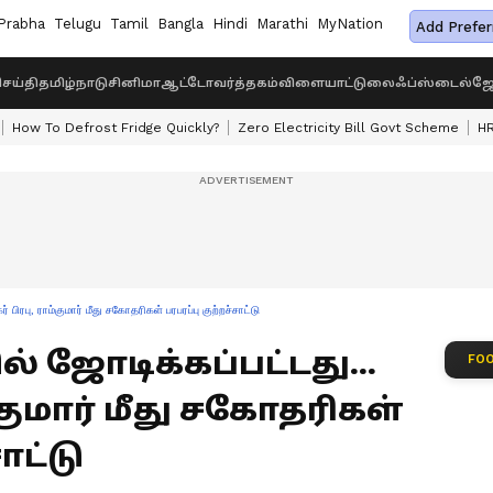
Prabha
Telugu
Tamil
Bangla
Hindi
Marathi
MyNation
Add Prefer
ெய்தி
தமிழ்நாடு
சினிமா
ஆட்டோ
வர்த்தகம்
விளையாட்டு
லைஃப்ஸ்டைல்
ஜோ
How To Defrost Fridge Quickly?
Zero Electricity Bill Govt Scheme
HR
் பிரபு, ராம்குமார் மீது சகோதரிகள் பரபரப்பு குற்றச்சாட்டு
் ஜோடிக்கப்பட்டது...
FOO
ம்குமார் மீது சகோதரிகள்
ாட்டு