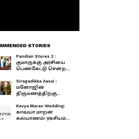
MMENDED STORIES
Pandian Stores 2 :
குமாருக்கு அரசியை
பெண்கேட்டு சென்ற
காந்திமதி... பாண்டியன்
ஃபேமிலி கொடுத்த
Siragadikka Aasai :
ட்விஸ்ட்
மனோஜின்
திருமணத்திற்கு
கிளம்பிய எதிர்ப்பு...
ரோகிணியை விஜயா
Kavya Maran Wedding:
திடீரென சந்தித்தது
காவ்யா மாறன்
ஏன்?
கல்யாணம்! ரகசியம்
உடைத்த நடிகர்! அப்ப
மாப்பிள்ளை அவர்
தானா?