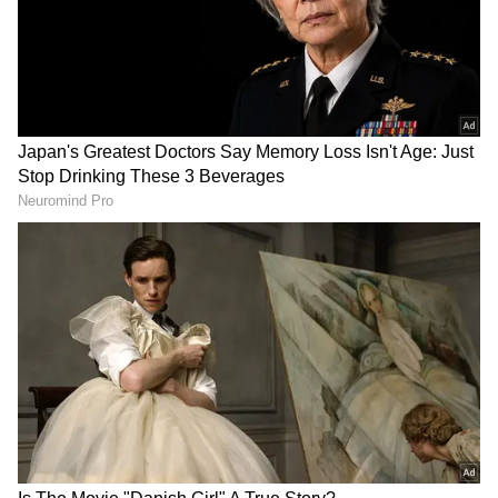
DOWNLOAD APP
தமிழ் சினிமா
(Tamil Cinema News)
, டிவி
நிகழ்ச்சிகள்
(Tamil TV Shows)
,
செலிபிரிட்டி செய்திகள் மற்றும்
சமீபத்திய அப்டேட்களுக்காக ஏஷ்யாநெட்
தமிழ் நியூஸின் பொழுதுபோக்கு பிரிவை
ஆராயுங்கள். சினிமா விமர்சனங்கள்
(Tamil Movies Review)
, நட்சத்திரங்களின்
நேர்காணல்கள், தொடர்களில் நடக்கும்
ட்ராமா மற்றும் பொழுதுபோக்கு உலகின்