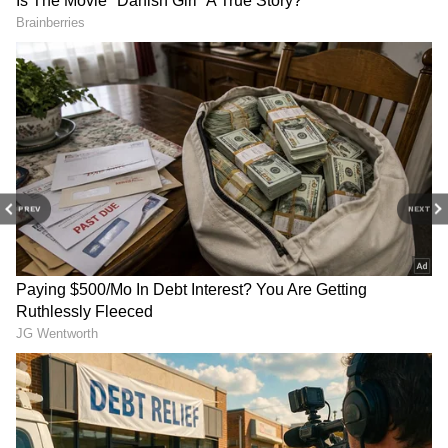
டிரெண்ட்ஸ்பாட்டிங்குடன் எப்போதும்
புதுப்பித்த நிலையில் இருங்கள்.
திரையரங்குப் பின்னணி
கதைகள்,
டிரெய்லர்
வெளியீடுகள்மற்றும்
ரெட் கார்பெட் தருணங்களை அறிந்து
கொள்ளுங்கள்.
PREV
NEXT