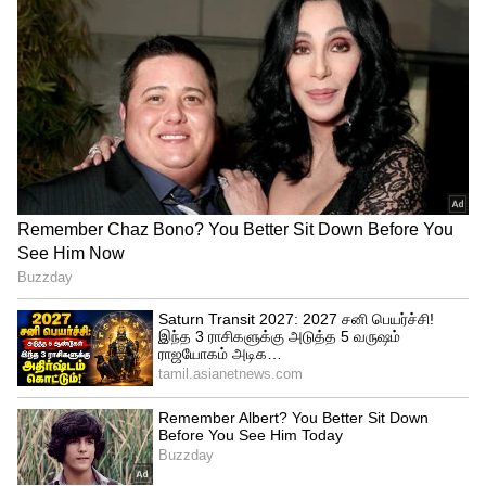
இதையும் படியுங்கள்...
75-வது படத்திற்காக
இயக்குனர் ஷங்கரின் சிஷ்யனுடன்
கூட்டணி அமைத்த நயன்தாரா -
அனல்பறக்க வந்த அப்டேட்