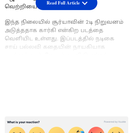
Read Full Article
வெற்றியை ருசித்தன.
இந்த நிலையில் சூர்யாவின் 2டி நிறுவனம்
அடுத்ததாக கார்கி என்கிற படத்தை
வெளியிட உள்ளது. இப்படத்தில் நடிகை
சாய் பல்லவி கதையின் நாயகியாக
நடித்துள்ளார். மேலும் காளி வெங்கட்,
ஐஸ்வர்யா லட்சுமி ஆகியோர் முக்கிய
LATEST VIDEOS
கதாபாத்திரங்களில் நடித்துள்ளனர். ரிச்சி
பட இயக்குனர் கவுதம் ராமச்சந்திரன்
இப்படத்தை இயக்கி உள்ளார்.
இதையும் படியுங்கள்...
இப்போ வேற
கல்யாணம் ஆகிடுச்சு... விவாகரத்து
குறித்து முதன்முறையாக மனம்திறந்த