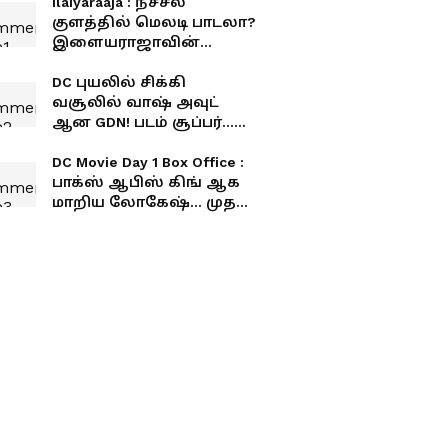
Ilaiyaraaja : நீச்சல்
குளத்தில் மெலடி பாடலா?
இளையராஜாவின்
பிடிவாதத்தால்
மணிரத்னம் படத்தில்
DC புயலில் சிக்கி
உருவான அடிபொலி ஹிட்
வசூலில் வாஷ் அவுட்
சாங்!
ஆன GDN! படம் சூப்பர்...
ஆனா வசூல் இவ்வளவு
சுமாரா?
DC Movie Day 1 Box Office :
பாக்ஸ் ஆபிஸ் கிங் ஆக
மாறிய லோகேஷ்... முதல்
நாளே இத்தனை கோடி
வசூல் அள்ளியதா டிசி?