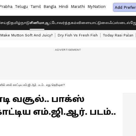
Prabha
Telugu
Tamil
Bangla
Hindi
Marathi
MyNation
Add Prefer
ெய்தி
தமிழ்நாடு
சினிமா
ஆட்டோ
வர்த்தகம்
விளையாட்டு
லைஃப்ஸ்டைல்
ஜோ
Make Mutton Soft And Juicy?
Dry Fish Vs Fresh Fish
Today Rasi Palan
ல் மாஸ் காட்டிய எம்.ஜி.ஆர். படம்.. எது தெரியுமா?
ி வசூல்.. பாக்ஸ்
்டிய எம்.ஜி.ஆர். படம்..