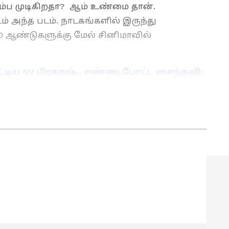
்ப முடிகிறதா? ஆம் உண்மை தான்.
் அந்த படம். நாடகங்களில் இருந்து
 30 ஆண்டுகளுக்கு மேல் சினிமாவில்
்டிய GV பிரகாஷ்.. சண்டைபோட்ட சைந்தவி;
ை போட்டுடைத்த பயில்வான்
 News)
, டிவி நிகழ்ச்சிகள்
(Tamil TV Shows)
,
்றும் சமீபத்திய அப்டேட்களுக்காக
் பொழுதுபோக்கு பிரிவை ஆராயுங்கள்.
il Movies Review)
, நட்சத்திரங்களின்
நடக்கும் ட்ராமா மற்றும்
ெண்ட்ஸ்பாட்டிங்குடன் எப்போதும்
ங்கள். திரையரங்குப் பின்னணி
ுகள்மற்றும் ரெட் கார்பெட்
்ளுங்கள்.