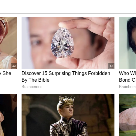
் முதலில் பாடிய ஆயிரம் நிலவே பாடல் இந்த
அதே போல் அம்மா என்றால் அன்பு என்ற பாடல்
தான். தாயில்லாமல் நானில்லை என்ற பாடல்
து.
வே வா வா.. நடைபோடு மெதுவா மெதுவா!
ர்ப்பகால போட்டோஷூட் இதோ
படம் ரூ.2 கோடியே 50 லட்சம் வரை வசூல்
வது இன்றைய மதிப்பில் அது ரூ.1200
ந்த படம் ரூ. 50 லட்சம் பட்ஜெட்டில் உருவானது.
ெட் விலை வெறும் 30 பைசால் இருந்து 1 ரூபாய்