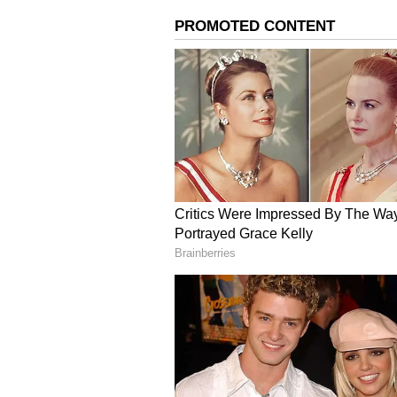
எஸ்.பி.பாலசுப்பிரமணியம் முதன
படத்தில் இடம்பெற்றது தான். 
இடம்பெற்றதும் இந்த படத்தில் 
மிகப்பெரிய அளவில் ஹிட் ஆன
Amala Paul : நிறைமாத நில
அமலா பாலின் க்யூட்டான க
அந்த காலக்கட்டத்திலேயே இந்த 
செய்ததாக கூறப்படுகிறது. அதா
கோடிக்கும் மேல் இருக்குமாம். இ
அன்றைய காலக்கட்டத்தில் டிக்க