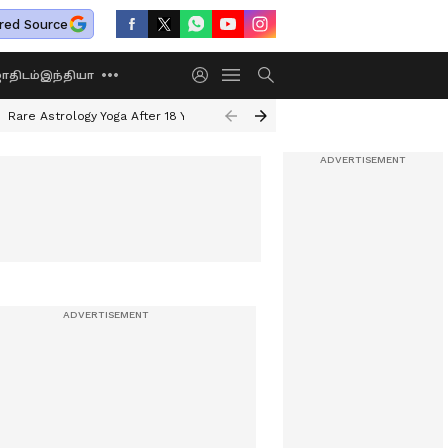
red Source
திடம்
இந்தியா
Rare Astrology Yoga After 18 Years
Dwi Pushkar Yoga 2026
Guru Peyar