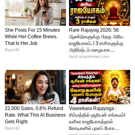
விட்டார்கள், அதை எண்ணி நான் மகிழ்ச்சி
அடைகிறேன், பெருமை கொள்கிறேன்.
இமயமலை என்பது சாதாரண விஷயம்
அல்ல அங்கு பல மூலிகைகள் இருக்கிறது,
அந்த மூலிகைகள் சாப்பிட்டால்
ஒருவாரத்திற்கு சாப்பிடவே தேவை இல்லை
உடலுக்குத் தேவையான எல்லா ஆற்றல்
சக்திகள் கிடைத்துவிடும்.