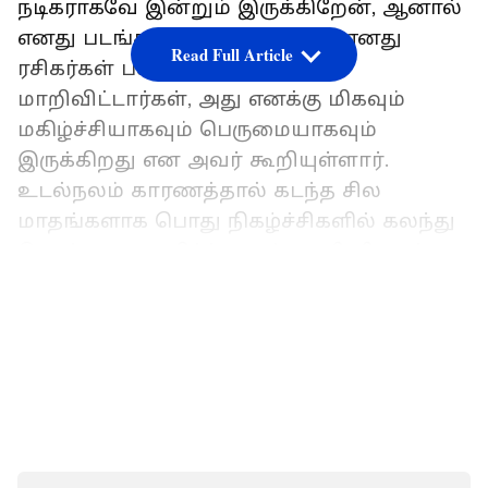
நடிகராகவே இன்றும் இருக்கிறேன், ஆனால்
எனது படங்களை பார்த்துவிட்டு எனது
Read Full Article
ரசிகர்கள் பலர் துறவிகளாக
மாறிவிட்டார்கள், அது எனக்கு மிகவும்
மகிழ்ச்சியாகவும் பெருமையாகவும்
இருக்கிறது என அவர் கூறியுள்ளார்.
உடல்நலம் காரணத்தால் கடந்த சில
மாதங்களாக பொது நிகழ்ச்சிகளில் கலந்து
கொள்வதை தவிர்த்து வந்த ரஜினி கடந்த
சில தினங்களுக்கு முன்னர் சென்னையில்
LATEST VIDEOS
நடைபெற்ற புத்தக வெளியீட்டு விழாவில்
கலந்து கொண்டார். அப்போது அவர்
பேசியது வைரலாகி வருகிறது.