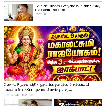
படத்துக்குப் பின்னர் நிறைய பேர்
இமயமலைக்கு சென்று பாபா குகைக்கு
போனதாக கேள்விப் பட்டேன், ஆனால்
அதிகம் பேர் இங்கு வருவதால் பிரச்சினை
ஏற்படும் என்பதால் அதற்கு தடை
விதிக்கப்பட்டு விட்டது. அந்த படங்களில்
நடித்த நான் இன்னும் நடிகராகவே
இருக்கிறேன், ஆனால் எனது படங்களை
பார்த்த எனது ரசிகர்கள் பலர் துறவியாகி