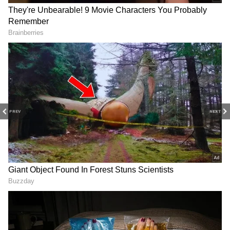
நேர்காணல்கள், தொடர்களில் நடக்கும்
ட்ராமா மற்றும் பொழுதுபோக்கு உலகின்
டிரெண்ட்ஸ்பாட்டிங்குடன் எப்போதும்
புதுப்பித்த நிலையில் இருங்கள்.
திரையரங்குப் பின்னணி
கதைகள்,
டிரெய்லர்
வெளியீடுகள்மற்றும்
ரெட் கார்பெட் தருணங்களை அறிந்து
கொள்ளுங்கள்.
PREV
NEXT