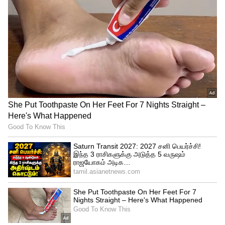
என்று பலரும் ஆச்சரியப்பட்டார்கள்.
உதயநிதி ஸ்டாலின் பேட்டி!
அதேபோல் பாபாவை பலரும் அறிந்து
கொண்டார்கள்.
இதையும் படியுங்கள்:
நாம
ஜெயிச்சுட்டோம் மாறா... தேசிய விருது
வென்றதும் கேக் வெட்டி கொண்டாடிய
சுதா கொங்கரா - வைரலாகும் போட்டோஸ்