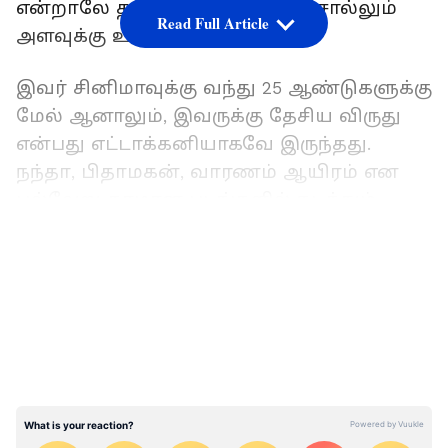
என்றாலே தரமான நடிகர் என சொல்லும்
Read Full Article
அளவுக்கு உயர்ந்துள்ளார்.
இவர் சினிமாவுக்கு வந்து 25 ஆண்டுகளுக்கு
மேல் ஆனாலும், இவருக்கு தேசிய விருது
என்பது எட்டாக்கனியாகவே இருந்தது.
நந்தா, பிதாமகன், வாரணம் ஆயிரம் என
பல்வேறு தரமான படங்களில் நடித்தும்
நூலிழையில் அந்த வாய்ப்பு
LATEST VIDEOS
தவறிப்போனது. தற்போது சூரரைப்போற்று
படம் மூலம் சிறந்த நடிகருக்கான தேசிய
விருது வென்று தான் ஒரு ‘நடிப்பின்
நாயகன்’ என்பதை நிரூபித்து காட்டி
உள்ளார் சூர்யா.
இதையும் படியுங்கள்...
தேசிய விருதால்