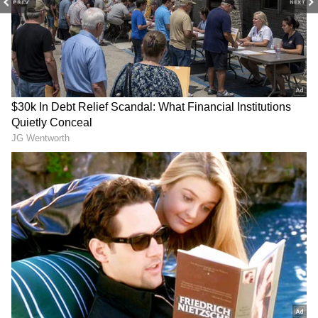
PREV
NEXT
DOWNLOAD APP
தமிழ் சினிமா
(Tamil Cinema News)
, டிவி
நிகழ்ச்சிகள்
(Tamil TV Shows)
,
செலிபிரிட்டி செய்திகள் மற்றும்
சமீபத்திய அப்டேட்களுக்காக ஏஷ்யாநெட்
தமிழ் நியூஸின் பொழுதுபோக்கு பிரிவை
ஆராயுங்கள். சினிமா விமர்சனங்கள்
(Tamil Movies Review)
, நட்சத்திரங்களின்
நேர்காணல்கள், தொடர்களில் நடக்கும்