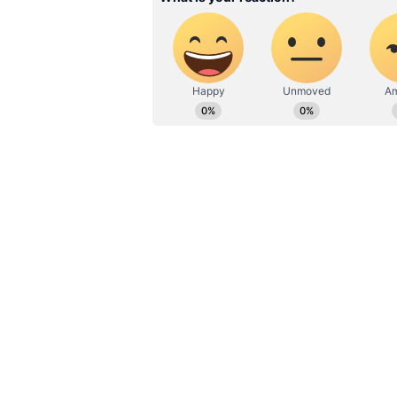
வேலைவாய்ப்பு, சினிமா ஆகிய
வாசகர்களை ஈர்க்கும் வகையி
முன்னதாக ஹண்டர் பிடன் 2017 ம
மில்லியனுக்கும் அதிகமான வர