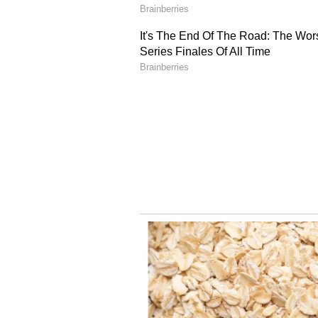
நம்புகிறார்" என்று கிளார்க் கூற
அரசாங்க ரகசியங்களை தவறாகக
குடியரசுக் கட்சியின் முன்னாள்
பிடனுக்கு "வெறும் போக்குவரத்து
அமைப்பு உடைந்துவிட்டது!" டிரம
குறிப்பிட்டுள்ளார்.
பிரதமர் மோடியின் முயற்சிக
மெனுவில் சேர்த்த நியூயார்க