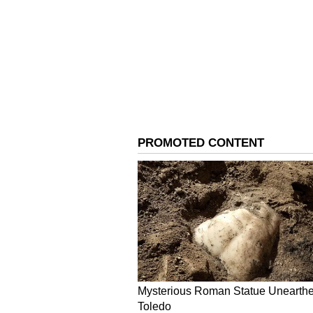
நேரத்தில் தாக்கல் செய்யத் தவற
வருமானத்தின் மீது $100,000க்க
வேண்டியிருந்தது.
ஒவ்வொரு எண
சிறைத்தண்டனை மற்றும் $100,0
மூலம் அவர் பெற்றதை விட இரட்டி
ஹண்டர் பிடன் "சட்டவிரோதமாக 
குற்றத்தையும் எதிர்கொள்கிறார
கடந்த காலங்களில் போதைப்ப
ஒப்புக்கொண்டார்.
துப்பாக்கிக் 
தொடரப்பட மாட்டாது என்று கூறப
ஹண்டர் பிடனின் வழக்கறிஞர் கி
ஊடகங்களுக்கு அளித்த அறிக்கை
இரண்டு நிகழ்வுகளுக்கு ஹண்டர
தெரிவித்துள்ளார்.
தனது வாழ்க
செய்த இந்த தவறுகளுக்கு பொறு