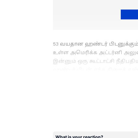
53 வயதான ஹண்டர் பிடனுக்கு
உள்ள அமெரிக்க அட்டர்னி அலு
இன்னும் ஒரு கூட்டாட்சி நீதிபத
ஹண்டர் பிடன் எந்த சிறைத் த
என்று கூறப்படுகிறது.
அமெரிக்க
பேசிய போது “ ஹண்டர் பிடன் "
ABOUT THE AUTHOR
வேண்டுமென்றே தவறிய இரண்டு க
Ramya s
ஒப்புக்கொண்டதாக கூறினார்.
RS
விஷுவல் கம்யூனிகேஷனில் இ
செய்தி ஊடகத்துறையில் பணி
ஐ.நா. சபையில் சஜித் மிர்ர
சேனல்கள் மற்றும் டிஜிட்டல
தடுத்த சீனா!
இவருக்கு உள்ளது. தற்போது
துணை ஆசிரியராக பணியாற்ற