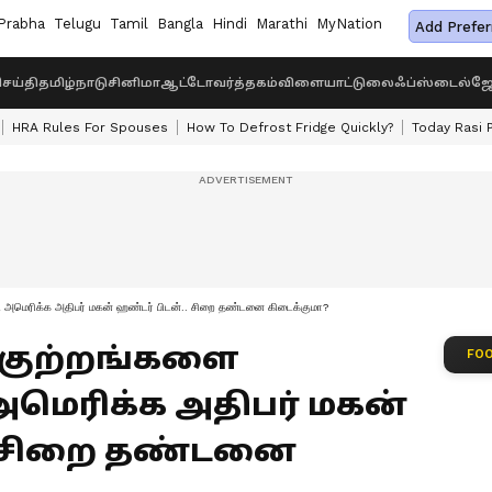
Prabha
Telugu
Tamil
Bangla
Hindi
Marathi
MyNation
Add Prefer
ெய்தி
தமிழ்நாடு
சினிமா
ஆட்டோ
வர்த்தகம்
விளையாட்டு
லைஃப்ஸ்டைல்
ஜோ
HRA Rules For Spouses
How To Defrost Fridge Quickly?
Today Rasi 
 அமெரிக்க அதிபர் மகன் ஹண்டர் பிடன்.. சிறை தண்டனை கிடைக்குமா?
 குற்றங்களை
FOO
மெரிக்க அதிபர் மகன்
. சிறை தண்டனை