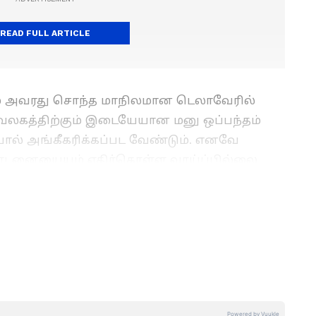
READ FULL ARTICLE
ம் அவரது சொந்த மாநிலமான டெலாவேரில்
வலகத்திற்கும் இடையேயான மனு ஒப்பந்தம்
ியால் அங்கீகரிக்கப்பட வேண்டும். எனவே
ண்டனையையும் எதிர்கொள்ள வாய்ப்பில்லை
 வழக்கறிஞர் டேவிட் வெயிஸ் இதுகுறித்து
கூட்டாட்சி வருமான வரி செலுத்துவதில்
ுற்றச்சாட்டுகளுக்கு" குற்றத்தை
ளங்கலை பட்டம் பெற்றுள்ள இவர் 2011 முதல்
யாற்றி வருகிறார். பல முன்னணி செய்தி
ை சர்வதேச பயங்கரவாதியாக அறிவிப்பதைத்
் செய்தி தளங்களில் பணியாற்றிய அனுபவம்
 ஏசியா நெட் தமிழ் செய்தி இணையதளத்தில் மூத்த
ி வருகிறார். லைஃப்ஸ்டைல், வணிகம்,