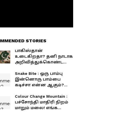
MMENDED STORIES
பாகிஸ்தான்
உடைகிறதா? தனி நாடாக
அறிவித்துக்கொண்ட
பலுசிஸ்தான்!
Snake Bite : ஒரு பாம்பு
இன்னொரு பாம்பை
கடிச்சா என்ன ஆகும்?
ஷாக்கிங் ரகசியம் இதோ!
Colour Change Mountain :
பச்சோந்தி மாதிரி நிறம்
மாறும் மலை! எங்க
இருக்கு தெரியுமா?