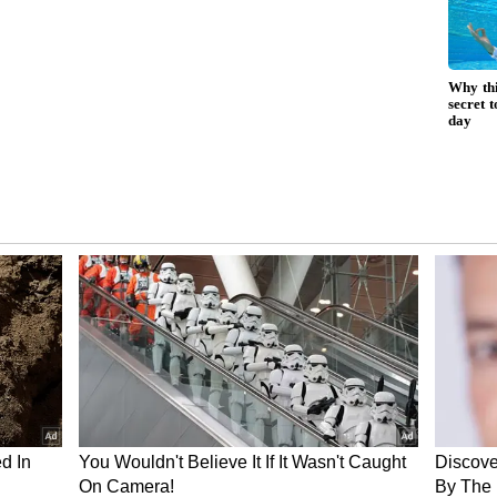
ிவிட்டார். இரண்டு வருடங்களிலும் அவர் அந்த
ு மேல் வரி செலுத்த
்ணிக்கையும் 12 மாதங்கள் வரை
00 வரை அபராதம் அல்லது சட்டத்தை மீறுவதன்
ப்பாகும்.
துப்பாக்கியை வைத்திருப்பது" என்ற
் என்று வெயிஸ் கூறினார். ஹண்டர் பிடன்
ொருளுடன் போராடியதாக
குற்றச்சாட்டின் பேரில் அவர் மீது வழக்குத்
்படுகிறது.
றிஸ்டோபர் கிளார்க், அமெரிக்க
யில், "வரி செலுத்துவதில் தவறிழைக்கப்பட்ட
் பொறுப்பேற்பார் என்று
்கையில் மோசமான சூழலின் போது போது தான்
ப்பேற்பது முக்கியம் என்று ஹண்டர்