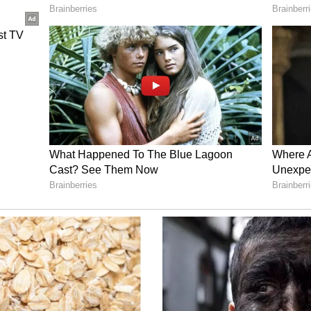
ினார்.
் கையாண்ட குற்றச்சாட்டை எதிர்கொண்டுள்ள
 ஜனாதிபதி டொனால்ட் டிரம்ப், ஹண்டர்
 டிக்கெட்" என்று சாடினார். மேலும்
"எங்கள்
்ப் தனது சமூக வலைதள பதிவில் ட்ரம்ப்
்கு பிறகு, தினை சார்ந்த உணவுகளை
் உணவகம்..