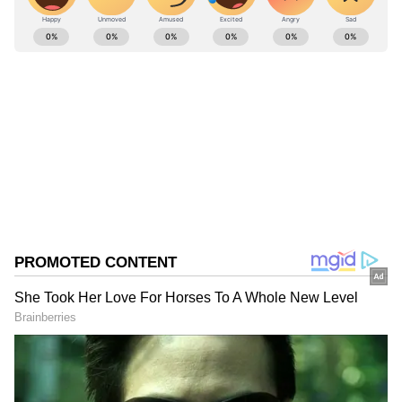
ABOUT THE AUTHOR
Nandhini Subramanian
NS
சலுகைகள்
Published :
Apr 26 2022, 03:17 PM IST
Follow Us