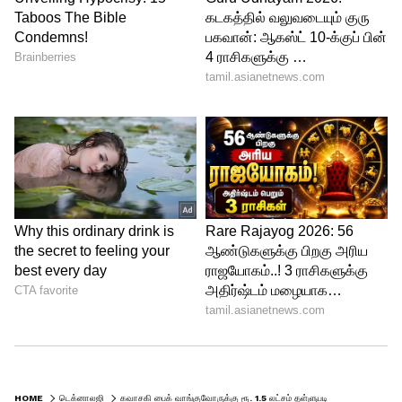
HOME
டெக்னாலஜி
கவாசகி பைக் வாங்குவோருக்கு ரூ. 1.5 லட்சம் தள்ளுபடி... வெளியான சூப்பர் அப்டேட்!