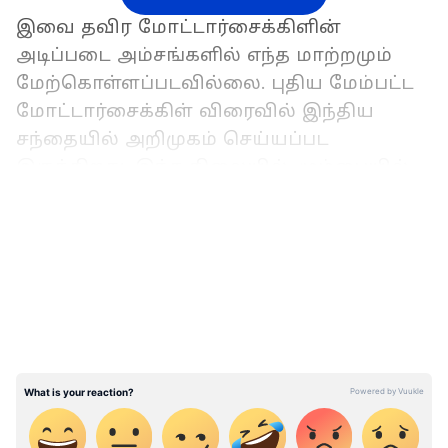
இவை தவிர மோட்டார்சைக்கிளின்
அடிப்படை அம்சங்களில் எந்த மாற்றமும்
மேற்கொள்ளப்படவில்லை. புதிய மேம்பட்ட
மோட்டார்சைக்கிள் விரைவில் இந்திய
சந்தையில் அறிமுகம் செய்யப்பட
இருக்கிறது. இந்த நிலையில், மும்பையில்
உள்ள அன்சென் கவாசகி விற்பனையகம்
LATEST VIDEOS
வெர்சிஸ் 650 மாடலுக்கு ரூ. 1.50 லட்சம்
வரையிலான தள்ளுபடி வழங்குவதாக
அறிவித்து இருக்கிறது.