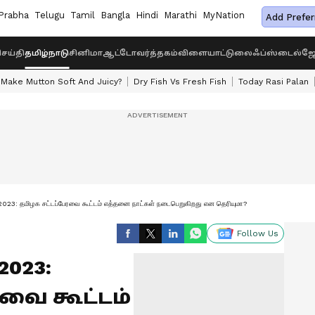
Prabha
Telugu
Tamil
Bangla
Hindi
Marathi
MyNation
Add Prefer
ெய்தி
தமிழ்நாடு
சினிமா
ஆட்டோ
வர்த்தகம்
விளையாட்டு
லைஃப்ஸ்டைல்
ஜோ
Make Mutton Soft And Juicy?
Dry Fish Vs Fresh Fish
Today Rasi Palan
: தமிழக சட்டப்பேரவை கூட்டம் எத்தனை நாட்கள் நடைபெறுகிறது என தெரியுமா?
Follow Us
2023:
ரவை கூட்டம்