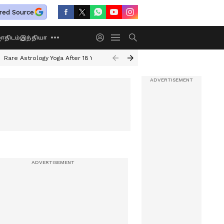
red Source
திடம்
இந்தியா
Rare Astrology Yoga After 18 Years
Dwi Pushkar Yoga 2026
Guru Peyar