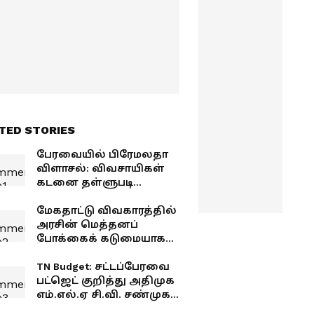
TED STORIES
பேரவையில் பிரேமலதா
விளாசல்: விவசாயிகள்
கடனை தள்ளுபடி
செய்யாத அரசுக்கு
கண்டனம்!
மேகதாட்டு விவகாரத்தில்
அரசின் மெத்தனப்
போக்கைக் கடுமையாகத்
தாக்கிய பிரேமலதா
விஜயகாந்த் !
TN Budget: சட்டப்பேரவை
பட்ஜெட் குறித்து அதிமுக
எம்.எல்.ஏ சி.வி. சண்முகம்
கடுமையான விமர்சனம்!