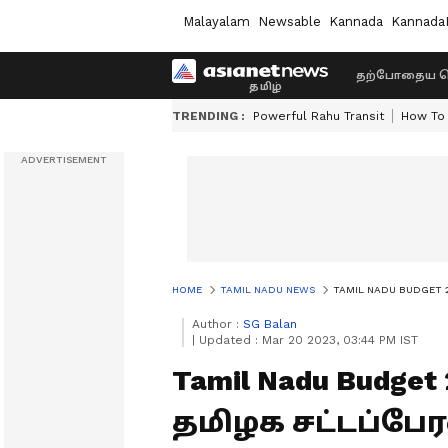
Malayalam
Newsable
Kannada
Kannada
தற்போதைய ச
TRENDING :
Powerful Rahu Transit
How To 
HOME
TAMIL NADU NEWS
TAMIL NADU BUDGET 2023
Author :
SG Balan
|
Updated :
Mar 20 2023, 03:44 PM IST
Tamil Nadu Budget 
தமிழக சட்டப்பே