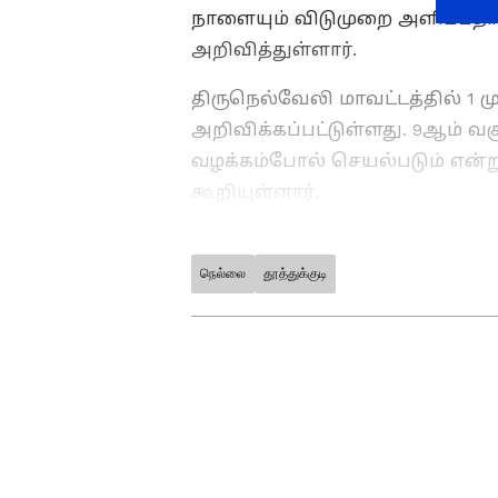
நாளையும் விடுமுறை அளிப்பதாக
அறிவித்துள்ளார்.
திருநெல்வேலி மாவட்டத்தில் 1 ம
அறிவிக்கப்பட்டுள்ளது. 9ஆம் வக
வழக்கம்போல் செயல்படும் என்று
கூறியுள்ளார்.
நெல்லை
தூத்துக்குடி
ABOUT THE AUTHOR
SG Balan
SB
முதுகலை பட்டதாரி. டிஜிட்டல
கொண்டவர். கடந்த 2 ஆண்டுக
ஆசிரியராகப் பணிபுரிந்து வர
செய்திகளில் ஆர்வமுள்ளவர். 
பணிபுரிந்தார்.