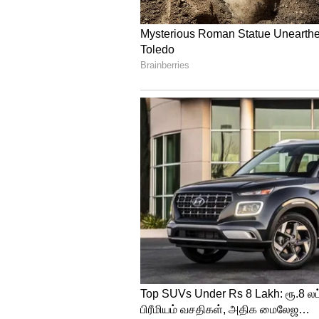
இதனிடையே, தமிழக முதல்வர் மு.
வெள்ளத்தால் பாதிக்கப்பட்ட பகு
நிவாரண உதவிகளை வழங்கியுள்
தூத்துக்குடியில் மழை வெள்ள ப
நாளை முதல் மீண்டும் தொடங்கும
திருச்செந்தூர் வழித்தடத்தில் இ
என்றும் தெற்கு ரயில்வே சார்பில
பிக்பாக்கெட் வழக்கு: ராகுல
எடுக்க நீதிமன்றம் உத்தரவு