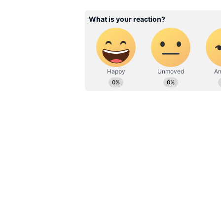
உதயநிதியின் சனாதன ஒழிப்புப்
ஒத்திவைப்பு