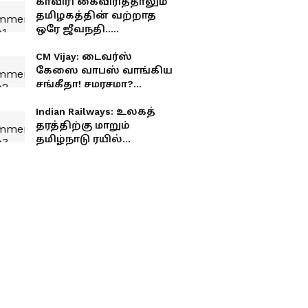
காவிரி கைவிரித்தாலும்
தமிழகத்தின் வற்றாத
ஒரே ஜீவநதி..
தாமிரபரணியில் 365
நாளும் தண்ணீர் ஓடும்
CM Vijay: டைவர்ஸ்
ரகசியம் என்ன?
கேஸை வாபஸ் வாங்கிய
சங்கீதா! சமரசமா?
அரசியல் நிர்பந்தமா?
Indian Railways: உலகத்
தரத்திற்கு மாறும்
தமிழ்நாடு ரயில்
நிலையங்கள்.! மத்திய
அரசு சர்ப்ரைஸ்
அறிவிப்பு.! உங்க ஊரு
இருக்கா?