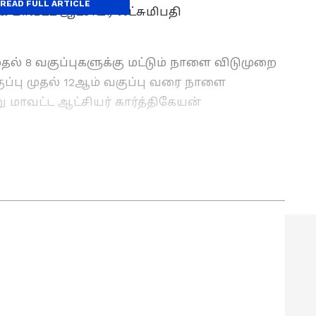
READ FULL ARTICLE
 மாவட்ட ஆட்சியர் லட்சுமிபதி
ுதல் 8 வகுப்புகளுக்கு மட்டும் நாளை விடுமுறை
ுப்பு முதல் 12ஆம் வகுப்பு வரை நாளை
 மாவட்ட ஆட்சியர் கார்த்திகேயன்
ுக்கு செய்தி எழுதுவதில் 6 ஆண்டுகள் அனுபவம்
ளாக ஏசியாநெட் நியூஸ் தமிழில் உதவி
ுகிறார். வணிகம், தொழில்நுட்பம், கல்வி, அரசியல்
இதற்கு முன்பு டைம்ஸ் இன்டர்நெட்டில்