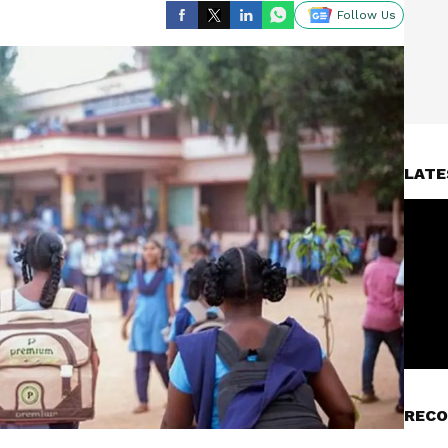
Follow Us
LATE
RECO