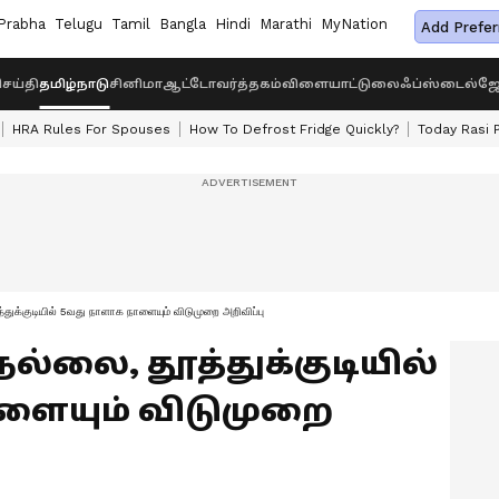
Prabha
Telugu
Tamil
Bangla
Hindi
Marathi
MyNation
Add Prefer
ெய்தி
தமிழ்நாடு
சினிமா
ஆட்டோ
வர்த்தகம்
விளையாட்டு
லைஃப்ஸ்டைல்
ஜோ
HRA Rules For Spouses
How To Defrost Fridge Quickly?
Today Rasi 
்துக்குடியில் 5வது நாளாக நாளையும் விடுமுறை அறிவிப்பு
ெல்லை, தூத்துக்குடியில்
ளையும் விடுமுறை