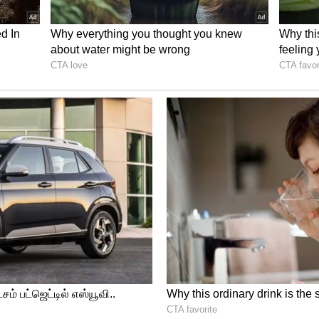
க.ஸ்டாலின் இன்று தூத்துக்குடியில் மழை
திகளுக்கு நேரில் சென்று ஆய்வு செய்து
ளார்.
ாதிப்பினால் தடைபட்டிருந்த ரயில் சேவை
் என்று தெற்கு ரயில்வே அறிவித்துள்ளது.
ன்னும் ஒரு வாரத்தில் ரயில்கள் இயக்கப்படும்
் தெரிவிக்கப்பட்டுள்ளது.
் காந்தி மீது தேர்தல் ஆணையம் நடவடிக்கை