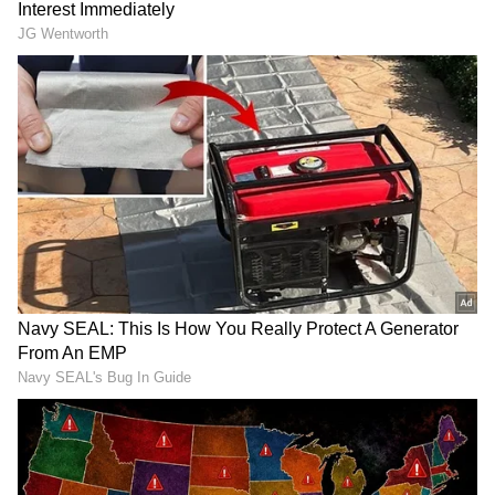
LATEST VIDEOS
பேரவையில் பிரேமலதா
விளாசல்: விவசாயிகள் கடனை
தள்ளுபடி செய்யாத அரசுக்கு
கண்டனம்!
மேகதாட்டு விவகாரத்தில்
அரசின் மெத்தனப் போக்கைக்
கடுமையாகத் தாக்கிய
பிரேமலதா விஜயகாந்த் !