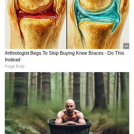
DOWNLOAD APP
முன்னதாக, உத்தரப் பிரதேச மக்களை
இழித்தும் பழித்தும் தென்னிந்தியர்கள்
பேசுவதாகத் தமிழ்நாட்டு மக்கள் மீது
அபாண்டமான பழியைச் சுமத்தி இருந்தார்.
மதம், மொழி, இனம் மற்றும் மாநிலத்தின்
பெயரால், இன்னொரு தரப்பு மக்களைத்
தூண்டிவிடும் செயல் ஆபத்தானது என்று