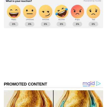
செய்யத்தெரியாத இபிஎஸ்!
கே.சி.பழனிசாமி!
ABOUT THE AUTHOR
vinoth kumar
VK
வினோத்குமார் 10 ஆண்டுகளாக
செய்தித்துறையில் பணியாற்றி வரும் இவர்.
கடந்த 2018ம் ஆண்டு முதல் ஏசியாநெட் நியூஸ்
தமிழில் சப்-எடிட்டராக பணியாற்றி வருகிறார்.
பிஜேபி
டிஜிட்டல் மீடியா குறித்து நன்கு அனுபவம்
மு. க. ஸ்டாலின்
பிரதமர் மோடி
நரேந்திர மோடி
கொண்டவர். தமிழ்நாடு, அரசியல், குற்றம்
Published :
May 21 2024, 02:07 PM IST
செய்திகளை எழுதுவதில் ஆர்வம் கொண்டவர்.
Follow Us