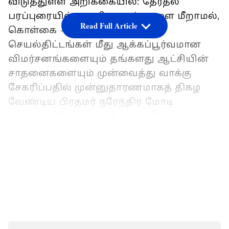
விடுத்துள்ள அறிக்கையில்: தேர்தல்
பரப்புரையில் நாகரிக வரம்புகளை மீறாமல்,
Read Full Article
கொள்கை - கோட்பாடுகள் -
செயல்திட்டங்கள் மீது ஆக்கப்பூர்வமான
விமர்சனங்களையும் தங்களது ஆட்சியின்
சாதனைகளையும் முன்வைத்து வாக்கு
சேகரிப்பதில் முன்னுதாரணமாகத் திகழ
வேண்டிய பிரதமர் நரேந்திர மோடி
அவர்கள், வெறுப்புப் பேச்சுகளின் மூலம்
மக்களிடையே பகை உணர்வையும் -
LATEST VIDEOS
மாநிலங்களுக்கு இடையே குரோதத்தையும்
தூண்டி வருவது நாட்டுக்கு நல்லதல்ல.
இதையும் படிங்க:
ஆளுங்கட்சி தான்
இப்படி இருக்குதுன்னா! எதிர்க்கட்சி
அதுக்கு மேல! அரசியல்