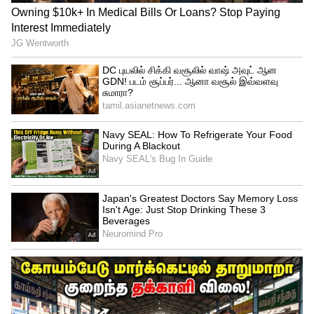
அல்லவா? தமிழர்கள் மீது மோடிக்கு
இத்தனை காழ்ப்பும் வெறுப்பும் ஏன்?
தமிழ்நாட்டுக்கு வரும்போது
தமிழ்மொழியை உயர்வாகப்
போற்றுவதாகப் பேசுவதும், தமிழர்களைப்
போன்ற அறிவாளிகள் இல்லை என்று
பாராட்டுவதும், அதேநேரத்தில் ராஜஸ்தான்,
மத்திய பிரதேசம், உத்தர பிரதேசம், ஒடிசா
போன்ற மாநிலங்களில் வாக்கு
சேகரிக்கும்போது தமிழ்நாட்டு மக்களைத்
திருடர்களைப் போலவும், வெறுப்பு
மிகுந்தவர்களாகவும் அந்த மாநிலங்களுக்கு
எதிரானவர்களாகவும் பேசுவது இரட்டை
வேடம். இதை மக்கள் புரிந்து கொள்வார்கள்.
வாக்குக்காகத் தமிழ்நாட்டையும்
தமிழர்களையும் அவதூறு செய்வதைப்