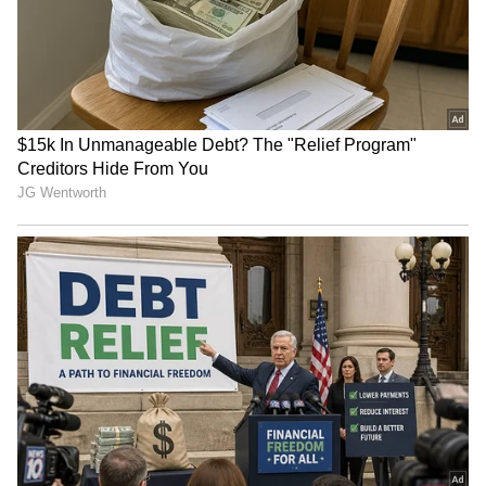
மேகதாட்டு விவகாரத்தில்
அரசின் மெத்தனப் போக்கைக்
கடுமையாகத் தாக்கிய
பிரேமலதா விஜயகாந்த் !
ஆலயத்தின் பொக்கிஷத்தைக் களவாடும்
திருடர்கள் என்ற பழியைத் தமிழ்நாட்டு
மக்கள் மீது பிரதமர் மோடி சுமத்தலாமா?
தமிழ்நாட்டு மக்களை நேர்மையற்றவர்கள்
என்று கூறுவது, தமிழ்நாட்டை அவமதிப்பது