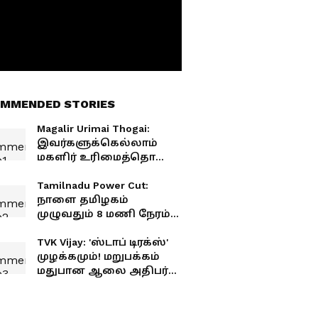
MMENDED STORIES
Magalir Urimai Thogai:
இவர்களுக்கெல்லாம்
மகளிர் உரிமைத்தொகை
கட்? தமிழக அரசு அதிரடி
பிளான்! அதிர்ச்சியில்
Tamilnadu Power Cut:
பெண்கள்!
நாளை தமிழகம்
முழுவதும் 8 மணி நேரம்
மின்தடை! உங்க ஏரியா
இருக்கான்னு செக்
TVK Vijay: 'ஸ்டாப் டிரக்ஸ்'
பண்ணிக்கோங்க
முழக்கமும்! மறுபக்கம்
மக்களே!
மதுபான ஆலை அதிபர்
என்ட்ரி? யார் இந்த சந்தீப்
ஆனந்த்? விஜய் கட்சியில்
வெடித்த சர்ச்சை!