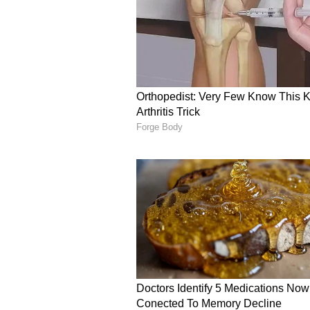
இதனை அடுத்து கோவை அவினாச
ஷர்மிளா பெயரில் 16 இலட்சம் ம
செய்யப்பட்டது. இதனைத் தொடர்ந
காருக்கான சாவியை மக்கள் நீ
ஷர்மிளாவிடம் வழங்கினார். 
சாலையில் உள்ள கார் ஷோரூமில