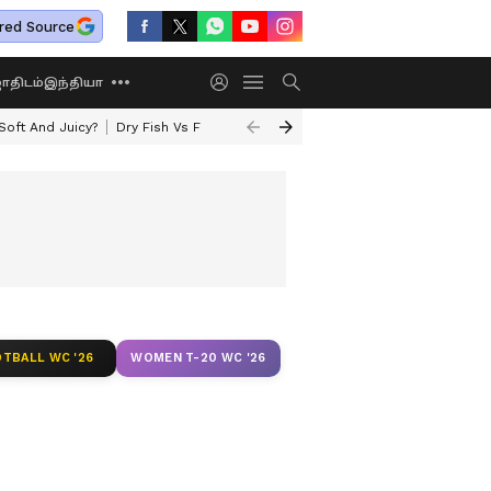
red Source
திடம்
இந்தியா
oft And Juicy?
Dry Fish Vs Fresh Fish
Today Rasi Palan
Rare Astrolo
TBALL WC '26
WOMEN T-20 WC '26