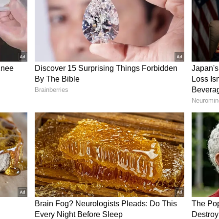
ி சாலையில் உள்ள பிரபல கார் சோரூமில்
திப்பலான மகேந்திரா மரோசா கார் புக்
்து இரு தினங்களுக்கு முன்னர் புதிய
தி மய்யத்தின் தலைவர் கமலஹாசன்
தொடர்ந்து சனிக்கிழமை கோவை அவிநாசி
் சனிக்கிழமை ஷர்மிளா தனது புது காரை