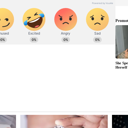
மக்கள் நீதி மய்யத்தின் தலைவர் கமல்ஹாசனை
ார். அப்போது வாடகை கார் வாங்குவதற்காக
செய்யும் என கமலஹாசன் தெரிவித்தார்.
யை ஷர்மிளாவிடம் கமல்ஹாசன் வழங்கினார்.
ுடன் மீதித்தொகை வழங்கப்படும் என மக்கள் நீதி
து.