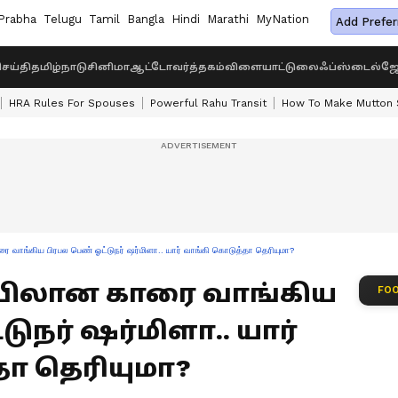
Prabha
Telugu
Tamil
Bangla
Hindi
Marathi
MyNation
Add Prefer
ெய்தி
தமிழ்நாடு
சினிமா
ஆட்டோ
வர்த்தகம்
விளையாட்டு
லைஃப்ஸ்டைல்
ஜோ
HRA Rules For Spouses
Powerful Rahu Transit
How To Make Mutton S
ரை வாங்கிய பிரபல பெண் ஓட்டுநர் ஷர்மிளா.. யார் வாங்கி கொடுத்தா தெரியுமா?
ப்பிலான காரை வாங்கிய
FOO
ுநர் ஷர்மிளா.. யார்
ா தெரியுமா?