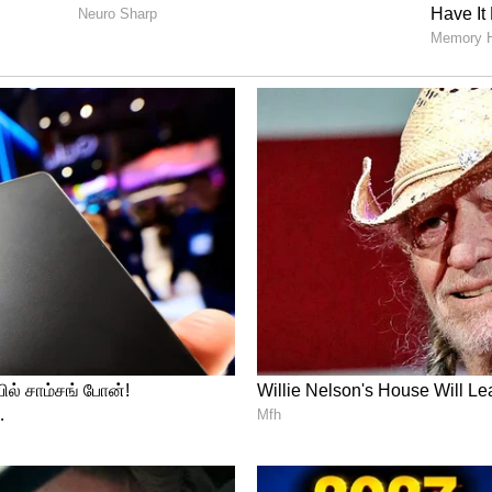
் நண்பர்கள் உடன் சென்று டெலிவரி
ன போட்டோ, வீடியோ சமூக வளைதளங்களில் பரவி
களுக்கு 3 லட்சம் கிடைக்கும் - அதிக லாபம்