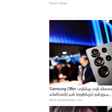
குடும்ப உறுப்பினர்கள் மற்றும
எடுத்துள்ளார். இது தொடர்பா
வருகிறது.
வெறும் ரூ.133 போடுங்க.. உங்
தரும் போஸ்ட் ஆபிஸ் திட்டம்