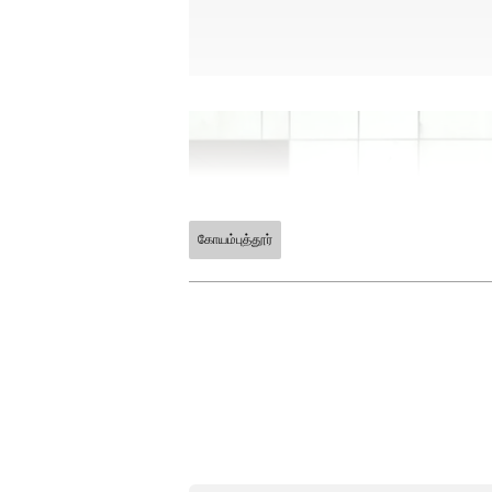
கோயம்புத்தூர்
ABOUT THE AUTHOR
Raghupati R
RR
இவர் முதுகலை தமிழ் பட்டதா
அனுபவம் உள்ளவர். இவர் கடந
எடிட்டராக பணியாற்றி வருகிறார
அதில் அனுபவமும் பெற்றவர்
செய்திகளை எழுதுவதில் ஆர