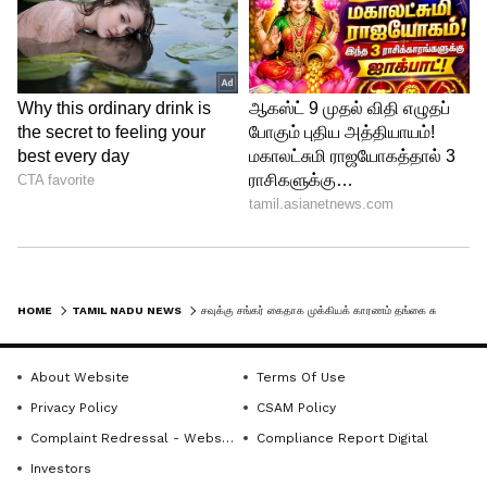
பயன்படுத்தியதைக் கண்டுபிடித்த
போலீசார், சவுக்கு சங்கரின் சகோதரி பெயர்
சுஜாதா என்பதால், அவர்தான் தனது
சகோதரியின் பென்டிரைவில் ரகசிய
தொலைபேசி உரையாடல்களை
பதிவுசெய்து ஊடகங்களுக்கு அளித்தார்
முடிவுகட்டினர்.
சுஜாதாவின் பென்டிவ்:
HOME
TAMIL NADU NEWS
சவுக்கு சங்கர் கைதாக முக்கியக் காரணம் தங்கை சுஜாதாவா? அதிர்ச்சி அளிக்கும் தகவல்கள்!
தங்கை சுஜாதாவின் பென்டிரைவை
About Website
Terms Of Use
பயன்படுத்தியதால் தான் சவுக்கு சங்கர்
Privacy Policy
CSAM Policy
முதல் முறையாக சிறைக்குச் சென்றார்.
Complaint Redressal - Website
Compliance Report Digital
இப்படித்தான் தெரிந்தோ தெரியாமலோ
Investors
சுஜாதா தனது அண்ணன் சவுக்கு சங்கர்