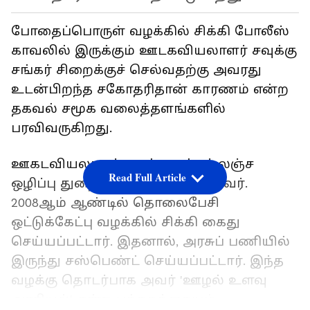
போதைப்பொருள் வழக்கில் சிக்கி போலீஸ்
காவலில் இருக்கும் ஊடகவியலாளர் சவுக்கு
சங்கர் சிறைக்குச் செல்வதற்கு அவரது
உடன்பிறந்த சகோதரிதான் காரணம் என்ற
தகவல் சமூக வலைத்தளங்களில்
பரவிவருகிறது.
ஊகடவியலாளர் சவுக்கு சங்கர் லஞ்ச
Read Full Article
ஒழிப்பு துறையில் பணியாற்றியவர்.
2008ஆம் ஆண்டில் தொலைபேசி
ஒட்டுக்கேட்பு வழக்கில் சிக்கி கைது
செய்யப்பட்டார். இதனால், அரசுப் பணியில்
இருந்து சஸ்பெண்ட் செய்யப்பட்டார். இந்த
வழக்கு தொடர்பாக அவர் 'ஊழல் உளவு
அரசியல்' என்ற புத்தகத்தையும்