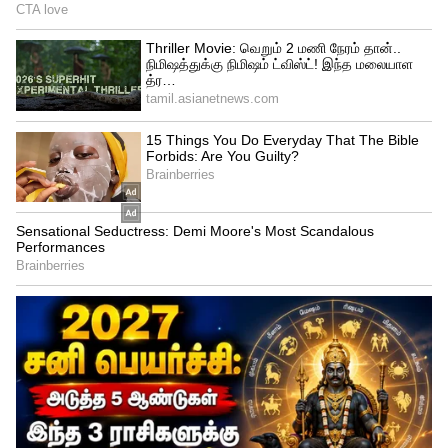
யார், அவர்கள் பெயரை நீதிபதி
வெளிப்படையாகக் கூறாதது ஏன் என்ற
கேள்விகள் எழுந்துள்ளன.