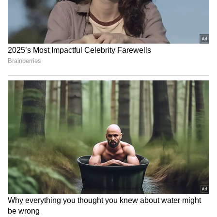
நிறுவனர் ஃபெலிக்ஸும் டெல்லியில் கைது
செய்யப்பட்டார். அடுத்தடுத்த அதிரடி கைது
நடவடிக்கைகள் மூலம் தமிழக போலீசார்
இந்த வழக்கில் கூடுதல் கவனம் செலுத்தி
விசாரணை நடத்துவது தெரியவந்துள்ளது.
காவல்துறையின் வாதத்தை ஜாமீன் கோரி
தாக்கல் செய்த மனுவையும் நீதிமன்றம்
நிராகரித்துள்ளது.
இதனிடையே சவுக்கு சங்கர் தொடர்பான
வழக்கை விசாரிக்க வேண்டாம் என
வலியுறுத்தி இரண்டு முக்கிய பிரமுகர்கள்
தன்னிடம் பேசியதாக சென்னை உயர்
நீதிமன்ற நீதிபதி ஜி.ஆர்.சுவாமிநாதன்
பரபரப்பு குற்றச்சாட்டை
முன்வைத்திருக்கிறார். இந்த இரண்டு பேர்