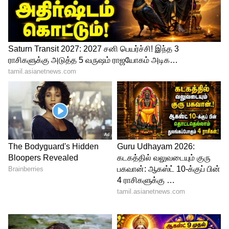
இந்நிலையில், சவுக்கு சங்கர் சிறை
செல்வதற்கு முதல் காரணம் அவரது தங்கை
சஜாதா தான் என்று தகவல் வெளியாகி
இருக்கிறது. சவுக்கு சங்கர் தொலைபேசி
ஒட்டு கேட்பு வழக்கில் சிக்கியபோது
விசாரணை அதிகாரிகளிடம் சுஜாதா என்ற
பெயர் கொண்ட பென்டிரைவ் ஒன்று
சிக்கியது. இந்த பென்டிரைவ் மூலம்தான்
சர்ச்சைக்குரிய தொலைபேசி
உரையாடல்கள் ஊடகங்களுக்கு
பகிரப்பட்டது என்று தெரிந்தது.
இந்த பென்டிரைவை சவுக்கு சங்கர்