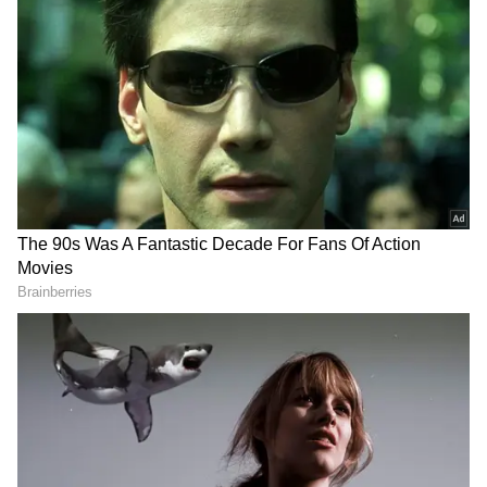
நீதிபதி ஜி.ஆர் சுவாமிநாதனுக்கு
அழுத்தம் கொடுத்த இரண்டு நபர்கள்
யார்.? சிபிஐ விசாரணை தேவை-
வெளியான பரப்பு கடிதம்
RECOMMENDED STORIES
குண்டாஸ் பாய்ந்தது: