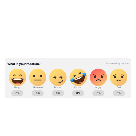
எழுதியுள்ளார்.
LATEST VIDEOS
பின்னர் வழக்கில் இருந்து மீண்டு யூடியூப்
சேனல்களுக்கு பேட்டிகள் அளித்து வந்தார்.
குறிப்பாக தமிழகத்தில் ஆளும் திமுக
அரசை கடுமையாக விமர்சித்துப்
பேசிவந்தார். சில மாதங்களுக்கு முன்
சவுக்கு மீடியா என்ற சொந்த
நிறுவனத்தையும் தொடங்கி நடத்தி
வருகிறார்.
ABOUT THE AUTHOR
SG Balan
SB
முதுகலை பட்டதாரி. டிஜிட்டலுக்கு செய்தி
எழுதுவதில் 6 ஆண்டுகள் அனுபவம் கொண்டவர்.
கடந்த 2 ஆண்டுகளாக ஏசியாநெட் நியூஸ் தமிழில்
உதவி ஆசிரியராகப் பணிபுரிந்து வருகிறார்.
கோயம்புத்தூர்
வணிகம், தொழில்நுட்பம், கல்வி, அரசியல்
திமுக
சவுக்கு சங்கர்