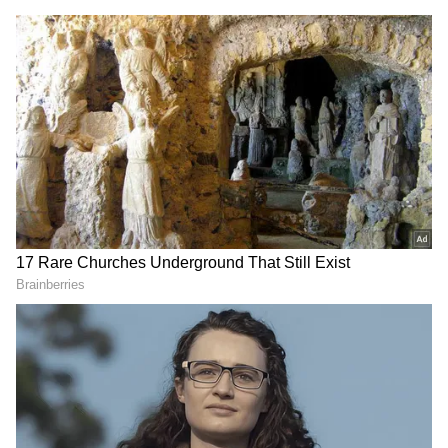
சங்கீதா! சமரசமா?
தமிழ்நாடு ரயில்
அரசியல் நிர்பந்தமா?
நிலையங்கள்.! மத்திய
LATEST VIDEOS
அரசு சர்ப்ரைஸ்
அறிவிப்பு.! உங்க ஊரு
இருக்கா?
பயந்து ஓடும் அரசு ! –
சென்னையில் கனிமொழி விட்ட
பகிரங்க சவால் !
TNPL: சேலம் ஸ்பார்டன்ஸை
வீழ்த்திய திருச்சி கிராண்ட்
சோழாஸ் !
இந்த வழக்கில் சவுக்கு சங்கர் பேட்டியை
வெளியிட்ட ரெட்பிக்ஸ் யூடியூப் சேனல்