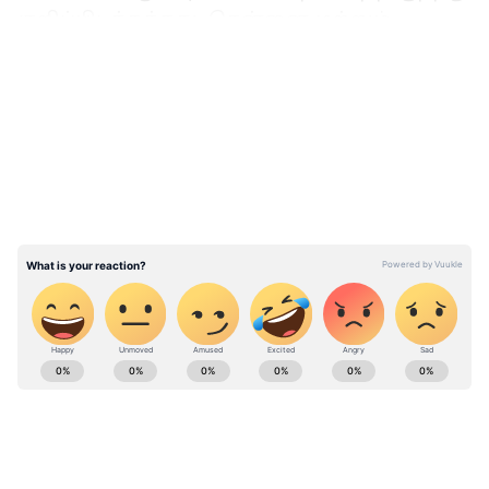
குறிப்பிடத்தக்கது. சென்னை மற்றும்
அதனை சுற்றியுள்ள இடங்களை மிக்ஜாம்
LATEST VIDEOS
புயல் பெரிய அளவில் மிரட்டி
சென்றுள்ளது.
எல்லாத்துக்கும் அரசாங்கத்த குறை
சொல்லக் கூடாது; வெள்ளம் பாதித்த
மக்களுக்கு உதவ மன்சூர் அலிகான்
கோரிக்கை
ABOUT THE AUTHOR
Ansgar R
AR
Follow Us