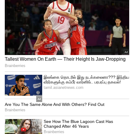
ஏசியாநெட் தமிழ் செய்திகளைஉடனுக்கு
உடன் Whatsapp Channel-லில்
பெறுவதற்கு கீழே கொடுக்கப்பட்டு
இருக்கும் லிங்குடன் இணைந்து
இருக்கவும்.