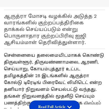
ஆருத்ரா மோசடி வழக்கில் அடுத்த 2
வாரங்களில் குற்றப்பத்திரிகை
தாக்கல் செய்யப்படும் என்று
பொருளாதார குற்றப்பிரிவு ஐஜி
ஆசியம்மாள் தெரிவித்துள்ளார்.
சென்னையை
தலைமையிடமாகக்
கொண்டு
திருவள்ளூர்
,
திருவண்ணாமலை
,
ஆரணி
,
செய்யாறு
,
கோயம்புத்தூர்
உட்பட
தமிழகத்தின்
28
இடங்களில்
ஆருத்ரா
கோல்டு
டிரேடிங்
பிரைவேட்
லிமிடெட்
என்ற
தனியார்
நிறுவனம்
செயல்பட்டு
வந்தது
.
தங்கள் நிறுவனத்தில் மூதலீடு செய்யும்
பணத்திற்கு
அதிக
வட்டி
தருவதாக
விளம்பரம்
Read Full Article