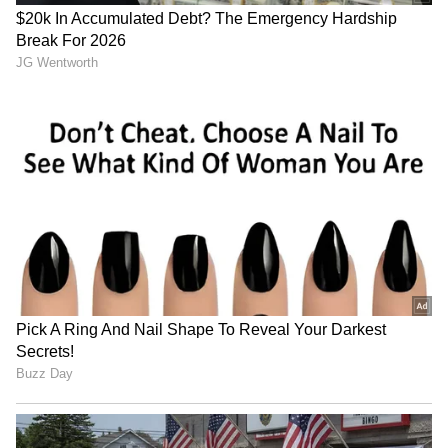
அடையாளம் தான் செங்கோல்.. ஆதாரம்
உள்ளது.. திருவாவடுதுறை ஆதீனம்
விளக்கம்