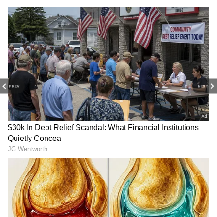
சென்னைக்கு மழை..
பணிகளை கொட்டும்
ஆனால் இந்த
மழையில் நனைந்தபடி
மாவட்டங்களில் வெப்பம்
அமைச்சர் ஆதவ்
அதிகரிக்கும்! முழு
அர்ஜுனா அதிரடி ஆய்வு !
அப்டேட் இதோ
PREV
NEXT
LATEST VIDEOS
TNPL தொடரில் கோவை கிங்ஸ்