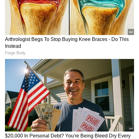
அதிரடி வெற்றி: சேலம்
ஸ்பார்ட்டன்ஸை வீழ்த்தி கெத்து
காட்டுமா கோவை!
பழங்குடியினர்
வெளியேற்றத்திற்கு எதிர்ப்பு !
தேனியில் கம்யூனிஸ்ட் கட்சி
வீதிப்போராட்டம் !