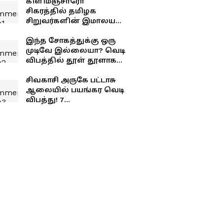
கிளிமஞ்சாரோ
சிகரத்தில் தமிழக
சிறுவர்களின் இமாலய
சாதனை! ரூ.1,00,000-ஐ
அள்ளிக்க கொடுத்த
இந்த சோகத்துக்கு ஒரு
நயினார் பாலாஜி! என்ன
முடிவே இல்லையா? வெடி
காரணம்?
விபத்தில் தூள் தூளாக
சிதறிய பட்டாசு ஆலை! 4
பேர் பலி!
சிவகாசி அருகே பட்டாசு
ஆலையில் பயங்கர வெடி
விபத்து! 7
தொழிலாளிகள் உடல்
சிதறி பலி!