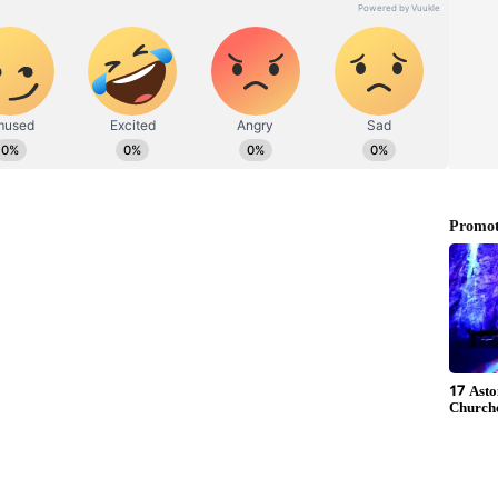
 கட்டிப்போட்டு கொடூர கொலை; காவல்துறை
்தவர்கள் அனைவரும் அருகில் 108
விருதுநகர் அரசு மருத்துவக் கல்லூரி
க அனுப்பி வைக்கப்பட்டனர். இந்த விபத்தில்
 பலத்த சேதமடைந்தன.‌ இந்த விபத்து குறித்து
ழக்கு பதிவு செய்து விசாரணை மேற்கொண்டு