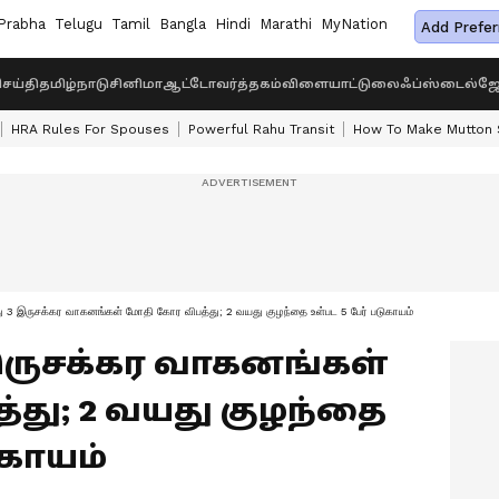
Prabha
Telugu
Tamil
Bangla
Hindi
Marathi
MyNation
Add Prefer
ெய்தி
தமிழ்நாடு
சினிமா
ஆட்டோ
வர்த்தகம்
விளையாட்டு
லைஃப்ஸ்டைல்
ஜோ
HRA Rules For Spouses
Powerful Rahu Transit
How To Make Mutton S
து 3 இருசக்கர வாகனங்கள் மோதி கோர விபத்து; 2 வயது குழந்தை உள்பட 5 பேர் படுகாயம்
 இருசக்கர வாகனங்கள்
து; 2 வயது குழந்தை
ுகாயம்