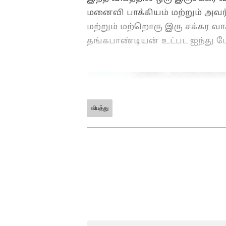
மனைவி பாக்கியம் மற்றும் அவர
மற்றும் மற்றொரு இரு சக்கர வ
தங்கபாண்டியன் உட்பட ஐந்து பே
விபத்து
ABOUT THE AUTHOR
Velmurugan s
VS
இவர் இதழியல் துறையில் முத
ஆண்டுகளுக்கும் மேலாக அன
ஏசியாநெட் நியூஸ் தமிழில் சப்
பற்றி நன்கு அறிந்தவர் மற்று
அரசியல், ஆட்டோமொபைல் செ