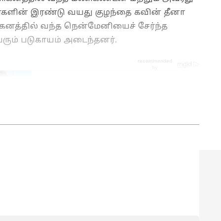
்களின் இரண்டு வயது குழந்தை கவின் தீனா
ாகனத்தில் வந்த நென்மேனியைச் சேர்ந்த
ரும் படுகாயம் அடைந்தனர்.‌
ுகலை பட்டம் பெற்றவர். செய்தி எழுதுவதில் 8
ுபவம் உள்ளவர். இவர் கடந்த 2 ஆண்டுகளாக
-எடிட்டராக பணியாற்றி வருகிறார். டிஜிட்டல் மீடியா
ம் அதில் அனுபவமும் பெற்றவர். தமிழ்நாடு,
ய்திகளை எழுதுவதில் ஆர்வம் கொண்டவர்.