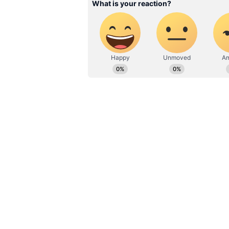
தொட்டியத்தில் மூதாட்டியை
விசாரணை
உடனடியாக விபத்தில் காயமடைந
ஆம்புலன்ஸ் மூலம் மீட்கப்பட்டு 
மருத்துவமனைக்கு சிகிச்சைக்கா
மூன்று இரு சக்கர வாகனங்களும்
ஆமத்தூர் காவல் துறையினர் வ
வருகின்றனர்.