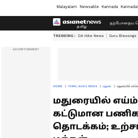
Malayalam
Newsable
Kannada
Kannada
தற்போதைய ச
TRENDING :
DA Hike News
Guru Blessings
HOME
TAMIL NADU NEWS
மதுரை
மதுரையில் எய்ம
மதுரையில் எய்
கட்டுமான பணிக
தொடக்கம்; உற்ச