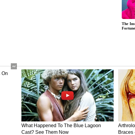
தி ‘எய்ம்ஸ்’ மருத்துவமனை கட்டுமானத்
னுமதி வழங்குவதற்காக, மதிப்பீட்டு
கம், தமிழ்நாடு சுற்றுச்சூழல் துறையிடம்
படையில் மே 10-ம் தேதி, இத்திட்டத்திற்கு
என சுற்றுச்சூழல் நிபுணர் மதிப்பீட்டுக் குழு
்காத கலைஞர் நூற்றாண்டு நூலகம்; 2
கர்கள் ஏமாற்றம்
ய்ம்ஸ்’ மருத்துவமனை கட்டுமான பணிகளுக்கான
க அரசு வழங்கியுள்ளது. எய்ம்ஸ் மருத்துவமனை