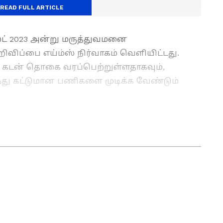
READ FULL ARTICLE
்ட் 2023 அன்று மருத்துவமனை
ிவிப்பை எய்ம்ஸ் நிர்வாகம் வெளியிட்டது.
ு கடன் தொகை வரப்பெற்றுள்ளதாகவும்,
்து கட்டுமான பணிகளை முடிக்க வேண்டும்
ட்டியில் இருந்து வெளியேறிய நீரில்
்த பொதுமக்கள்
ுகலை பட்டம் பெற்றவர். செய்தி எழுதுவதில் 8
ுபவம் உள்ளவர். இவர் கடந்த 2 ஆண்டுகளாக
-எடிட்டராக பணியாற்றி வருகிறார். டிஜிட்டல் மீடியா
ம் அதில் அனுபவமும் பெற்றவர். தமிழ்நாடு,
ய்திகளை எழுதுவதில் ஆர்வம் கொண்டவர்.