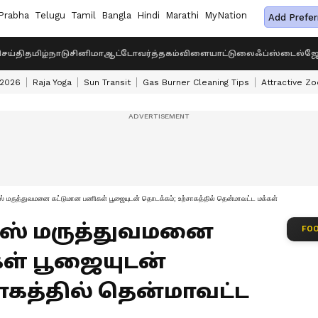
Prabha
Telugu
Tamil
Bangla
Hindi
Marathi
MyNation
Add Prefer
ெய்தி
தமிழ்நாடு
சினிமா
ஆட்டோ
வர்த்தகம்
விளையாட்டு
லைஃப்ஸ்டைல்
ஜோ
 2026
Raja Yoga
Sun Transit
Gas Burner Cleaning Tips
Attractive Zo
்ஸ் மருத்துவமனை கட்டுமான பணிகள் பூஜையுடன் தொடக்கம்; உற்சாகத்தில் தென்மாவட்ட மக்கள்
ம்ஸ் மருத்துவமனை
FOO
ள் பூஜையுடன்
ாகத்தில் தென்மாவட்ட