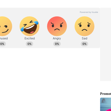
ட்டுமானப்பணி இந்தியாவின் மிகப்பெரிய
டி (L&T Construction) என்ற நிறுவனத்திற்கு
டுள்ளது. ஆனால், அந்நிறுவனம் கட்டுமான
றுச்சூழல் அனுமதியை இன்னும் பெறவில்லை
யாக ‘எய்ம்ஸ்’ நிர்வாகமும், தானே முன்
தில் கட்டுமானத்திற்கு (Pre construction)
கொள்ளப்பட்டு வருவதாக விளக்கம் அளித்தது.