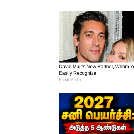
கட்டுமான பணிகள் தொடங்கி நட
படுக்கை வசதியுடன் மருத்துவம
சிகிச்சை மையம், மாணவர்கள், 
ஆய்வகக்கூடங்கள், எய்ம்ஸ் மரு
வாகனங்கள் நிறுத்தும் வகையில
கட்டிடங்கள் கட்டுவதற்காக ரூபா
மருத்துவமனை கட்டுவதற்கான முழ
நிறுவனத்தின் மூலம் பெறப்படும்
கட்டுமானப் பணிகளுக்கான நிதி 
ரூ.1977.80 கோடியாக மதிப்பிடப்ப
மருத்துவமனை அமைய உள்ள இடத்தி
கிலோமீட்டர் சுற்றளவுக்கு 12 அடி
எய்ம்ஸ் மருத்துவமனை அமைய உள
கிலோ மீட்டருக்கு சாலை பணிகள
இதனிடையே ஓரிரு வாரங்களில்