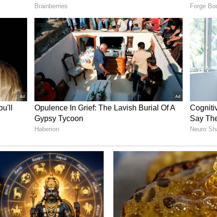
ைபெற்று வருகிறது. இந்த நிலையில் 870
னை, 38 படுக்கைகளுடன் கூடிய ஆயுர்வேத
செவிலியர்களுக்கென வகுப்பாறை கட்டிடம்,
த்துவமனையில் 2160 கார், 2090 இருசக்கர
் வாகன காப்பகம் உள்ளிட்ட பல்வேறு
ய் 1624 கோடியாக அறிவிக்கப்பட்ட எய்ம்ஸ்
ு நிதியும் ஜப்பான் நாட்டை சேர்ந்த ஜெய்கா
 எனவும் அறிவிக்கப்பட்டிருந்தது.
தற்போது மத்திய அரசு நிதியுடன் சேர்த்து
ட்டுள்ளது. இதில் முதற்கட்டமாக எய்ம்ஸ்
ல் 10 கோடி ரூபாய் மதிப்பீட்டில் 5
 உயர சுற்றுச்சுவர் அமைக்கப்பட்டுள்ளது.
்ள பகுதியில் 21 கோடி மதிப்பீட்டில் ஆறு
ும் நிறைவடைந்துள்ளது.
 கட்டுமான பணிக்கான பூஜை தொடங்கும்