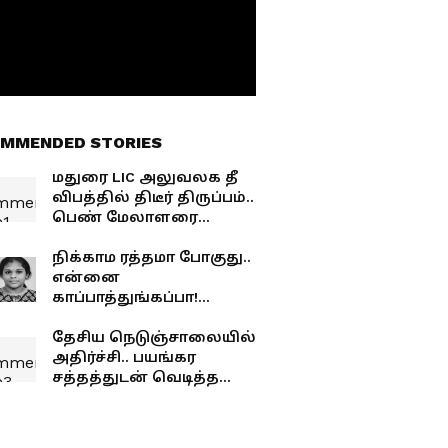
MMENDED STORIES
மதுரை LIC அலுவலக தீ
விபத்தில் திடீர் திருப்பம்..
பெண் மேலாளரை
உயிரோடு எரித்து
கொன்றது அம்பலம்!
நிக்காம ரத்தமா போகுது..
என்னை
காப்பாத்துங்கப்பா!
வெங்காரம் சாப்பிட்ட
கல்லூரி மாணவியின்
தேசிய நெடுஞ்சாலையில்
கடைசி நிமிடக் கதறல்!
அதிர்ச்சி.. பயங்கர
நடந்தது என்ன?
சத்தத்துடன் வெடித்த
பேருந்து.. அலறிய 55
பயணிகள் நிலை என்ன?