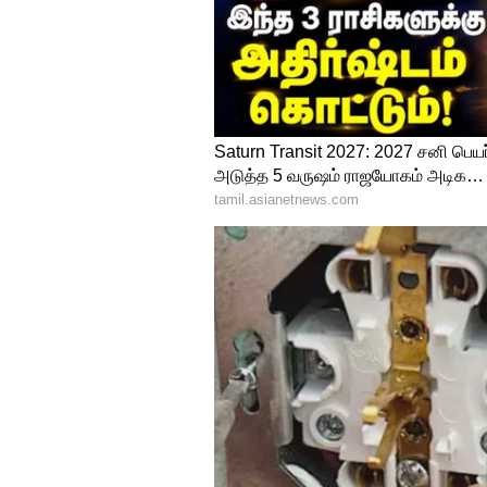
என்றும், அதனைத் தொடர்ந்து க
மாதங்களுக்குள் முடிக்கப்பட வே
தற்போது எய்ம்ஸ் கட்டுமான பண