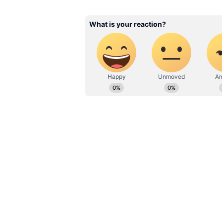
‘எய்ம்ஸ்’ மருத்துவமனையின் க
கட்டுமான நிறுவனமான எல் அண்ட் 
டெண்டர் ஒப்புதல் அளிக்கப்பட்
பணிகளை தொடங்குவதற்கு சுற்
என்ற தகவல் வெளியானது. உடனடி
வந்து, எய்ம்ஸ் மருத்துவமனை இடத்
முந்தைய பணிகள் மட்டுமே மேற்