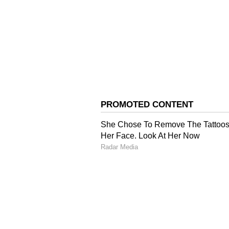
இந்நிலையில், கடந்த மே 2-ம் தே
திட்டத்திற்கான சுற்றுச்சூழல் அ
ஆய்வறிக்கையை ‘எய்ம்ஸ்’ நிர்வா
சமர்ப்பித்திருந்தது. அதன் அடிப்
சுற்றுச்சூழல் அனுமதி வழங்கலாம் 
பரிந்துரைத்திருந்தது.
கோடை மழைக்கே தாக்குபிடிக
பிரிவுகள் மூடப்பட்டதால் வாச
இதனைத் தொடர்ந்து நேற்று ‘எ
சுற்றுச்சூழல் அனுமதியை தமிழ