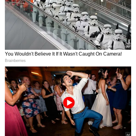
நம்மூரில் விலை அதிகமாக இருப்பதால்
மக்கள் வாங்க யோசித்து வருகிறார்கள் என
தெரிவித்த அவர், ஆனாலும் தமிழ்நாடு,
DOWNLOAD APP
கேரளா மாநிலத்தில் தொடர்ந்து ஆடர்கள்
வந்து கொண்டு இருப்பதாகவும்
தெரிவித்துள்ளார். இந்த குளிர்சாதன
பெட்டியின் விலை ரூ.8,500 லிருந்து
விற்பனை செய்து வருவதாகவும் , உற்பத்தி
அதிகரிக்கும் பட்சத்தில் விலை குறைய
வாய்ப்புள்ளது என்கிறார் கனகராஜ்.