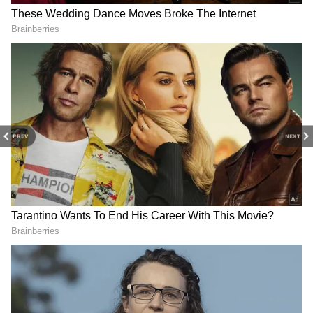
RECOMMENDED STORIES
PREV
NEXT
Coimbatore Tourist Place:
Coimbatore: கோவையில்
ஊட்டி, கொடைக்கானல்
லுலு-வுக்குப் போட்டியாக
போரடிச்சிருச்சா?
களமிறங்கும் ஹைப்பர்
கோவையைச் சுற்றி
மார்க்கெட்! எப்போது
இருக்கும் இந்த 10
திறப்பு? என்னென்ன
ஸ்பாட்களுக்கு ஒரு விசிட்
இருக்கு தெரியுமா?