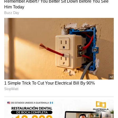
TNPL: டிஎன்பிஎல்
சாம்பியன் அணிக்கு
திரில்லர்: கடைசி வரை
முதல் போட்டியிலேயே
போராடிய திருச்சி...
ஷாக்! திருப்பூரை
வெற்றியை தட்டிச்சென்ற
வீழ்த்திய திண்டுக்கல்
மதுரை!
டிராகன்ஸ் !
TNPL-ஐ அதிரவைத்த
Ishan Kishan RBI Job: