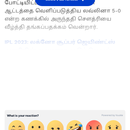
போட்டியிட்டார். இதில், சிறப்பான
ஆட்டத்தை வெளிப்படுத்திய லவ்லினா 5-0
என்ற கணக்கில் அருந்ததி சௌத்ரியை
வீழ்த்தி தங்கப்பதக்கம் வென்றார்.
IPL 2023: லக்னோ சூப்பர் ஜெயிண்ட்ஸ்
அணியின் வலுவான ஆடும் லெவன்
காம்பினேஷன்
LATEST VIDEOS
இதே போன்று நடந்த 50 கிலோ எடை
பிரிவுக்கான இறுதிப் போட்டியில் உலக
சாம்பியனான தெலுங்கானா அணியின்
நிகாஜ் ஜரீன், ரயில்வே விளையாட்டு
மேம்பாட்டு வாரியத்தின் அணி
அனாமிகாவை எதிர்கொண்டார். இதில்,
அனாமிகாவை 4-1 என்ற கணக்கில் வீழ்த்தி