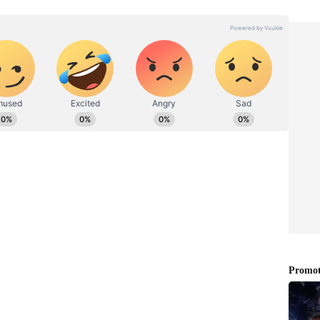
மிகம் ஆகியவற்றில் ஆர்வம் உள்ளவர்.
ிகளை எழுதி வருகிறார்.
தி சொந்த அணிக்கே சூனியம் வச்ச
் 2 பிளே ஆஃப் போட்டிகள் என்று மொத்தம் 16
்யகுமார் யாதவ் 605 ரன்கள் குவித்துள்ளார்.
்கள் எடுத்துள்ளார். இந்த சீசனில் 605 ரன்கள்
தியன்ஸ் அணிக்காக அதிக ரன்கள் எடுத்த
ைத்துள்ளார். இதற்கு முன்னதாக சச்சின்
்டு 618 ரன்களும், 2011 ஆம் ஆண்டு 553
குறிப்பிடத்தக்கது.
சச்சின் டெண்டுல்கரைத்
ன் அதிக ரன்கள் குவித்துள்ளார்.