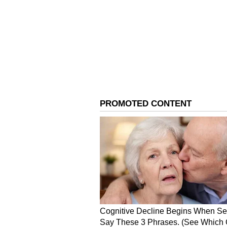
ஐபிஎல் 2023 பரிசுத் தொகை எ
லக்னோவிற்கு ரூ.6.5 கோடி!