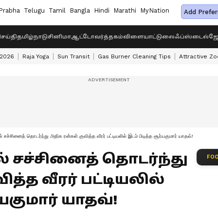
Prabha
Telugu
Tamil
Bangla
Hindi
Marathi
MyNation
Add Prefer
ெய்தி
தமிழ்நாடு
சினிமா
ஆட்டோ
வர்த்தகம்
விளையாட்டு
லைஃப்ஸ்டைல்
ஜோ
 2026
Raja Yoga
Sun Transit
Gas Burner Cleaning Tips
Attractive Zo
 சச்சினைத் தொடர்ந்து அதிக ரன்கள் குவித்த வீரர் பட்டியலில் இடம் பிடித்த சூர்யகுமார் யாதவ்!
 சச்சினைத் தொடர்ந்து
FOO
த்த வீரர் பட்டியலில்
்யகுமார் யாதவ்!