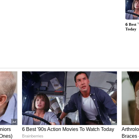
வ்வளவு தெரியுமா? மும்பைக்கு ரூ.7 கோடி,