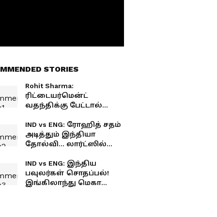
MMENDED STORIES
Rohit Sharma:
ரிட்டையர்மென்ட்
வதந்திக்கு பேட்டால்
பதிலடி! லார்ட்ஸில்
வரலாற்று சதம் அடித்த
IND vs ENG: ரோஹித் சதம்
ஹிட்மேன்!
அடித்தும் இந்தியா
தோல்வி... லார்ட்ஸில்
கோட்டைவிட்ட 5
இடங்கள்..
IND vs ENG: இந்திய
பவுலர்கள் சொதப்பல்!
இங்கிலாந்து மெகா
ஸ்கோர்... என்ன
காரணம்a?