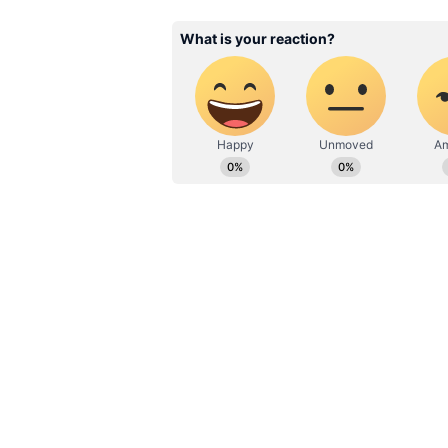
விளையாட்டு, ஜோதிடம், ஆன்
அதுதொடர்பான சிறப்பு செய்த
இஷான் கிஷானை காயப்படுத்
கிறிஸ் ஜோர்டான்!
மும்பை அணியில் 14 லீக் மற்றும
போட்டிகளில் விளையாடியுள்ள சூர
அதிகபட்சமாக 103 (நாட் அவுட்) ரன
எடுத்ததன் மூலமாக மும்பை இந்
2ஆவது வீரர் என்ற சாதனையை பட
டெண்டுல்கர் கடந்த 2010 ஆம் ஆண
ரன்களும் எடுத்துள்ளார் என்பது 
தொடர்ந்து சூர்யகுமார் யாதவ் தா