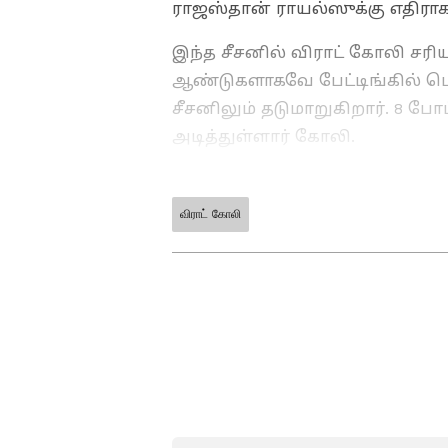
ராஜஸ்தான் ராயல்ஸுக்கு எதிரா
இந்த சீசனில் விராட் கோலி சரி
ஆண்டுகளாகவே பேட்டிங்கில் பெ
சீசனிலும் தடுமாறுகிறார். 8 போட
அடித்துள்ளார் கோலி.
விராட் கோலி
ABOUT THE AUTHOR
KV
karthikeyan V