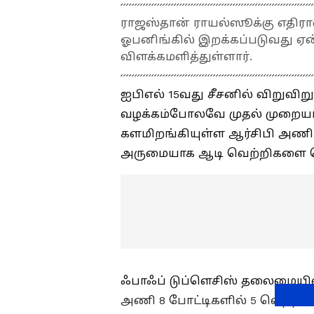
ராஜஸ்தான் ராயல்ஸூக்கு எதிரா
ஓபனிங்கில் இறக்கப்படுவது ஏன
விளக்கமளித்துள்ளார்.
ஐபிஎல் 15வது சீசனில் விறுவிறு
வழக்கம்போலவே முதல் முறையா
களமிறங்கியுள்ள ஆர்சிபி அணி 
அருமையாக ஆடி வெற்றிகளை பெ
ஃபாஃப் டுப்ளெசிஸ் தலைமையில்
அணி 8 போட்டிகளில் 5 வெற்றிக