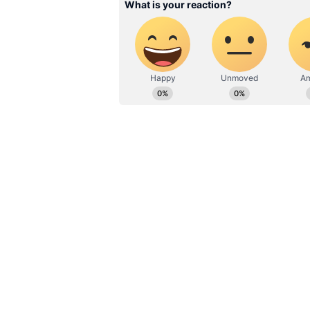
இந்த சீசனில் 3ம் வரிசையில் 
இன்றைய போட்டியில் ஓபனிங்க
உறுதி செய்த ஆர்சிபி கேப்டன்
தெரிவித்துள்ளார்.
இதுகுறித்து பேசிய டுப்ளெசிஸ்
வாய்ப்புகள் அளிக்கப்பட வேண்
விராட் கோலியை ஓபனிங்கில் 
ஆட்டத்திற்குள் கொண்டுவர வேண
இறக்கப்படுகிறார். அவரை நாம் 
விரும்புகிறோம் என்று டுப்ளெசி