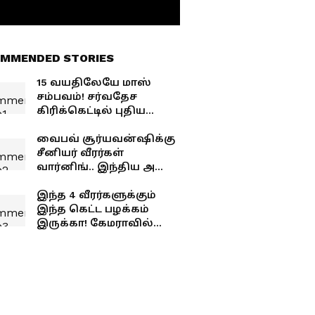
MMENDED STORIES
15 வயதிலேயே மாஸ்
சம்பவம்! சர்வதேச
கிரிக்கெட்டில் புதிய
வரலாற்று சாதனை
படைத்த வைபவ்
வைபவ் சூர்யவன்ஷிக்கு
சூர்யவன்ஷி!
சீனியர் வீரர்கள்
வார்னிங்.. இந்திய அணி
டிரெஸ்ஸிங் ரூமில்
நடந்தது என்ன?
இந்த 4 வீரர்களுக்கும்
இந்த கெட்ட பழக்கம்
இருக்கா! கேமராவில்
வசமாக சிக்கிய
தருணங்கள்