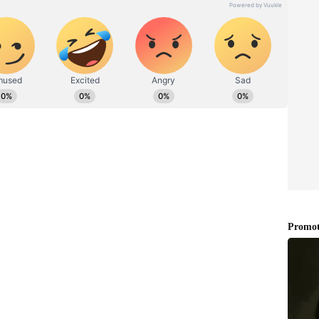
ஆடிவந்த கோலி, ராஜஸ்தானுக்கு எதிரான
ில் இறங்கவுள்ளார். அதை டாஸ் போடும்போதே
 ஃபாஃப் டுப்ளெசிஸ், அதற்கான காரணத்தையும்
, வீரர்களுக்கு முடிந்தவரை போதுமான
டும் என்பதில் உறுதியாக இருக்கிறோம். எனவே
இறக்கி முடிந்தவரை அவரை விரைவில்
்டும் என்பதற்காகத்தான் ஓபனிங்கில்
பார்த்த பழைய விராட் கோலியாக பார்க்க
ஸ் தெரிவித்துள்ளார்.