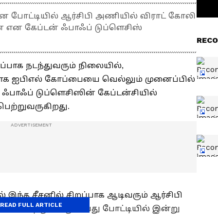
ன போட்டியில் ஆர்சிபி அணியில் விராட் கோலி
் என கேப்டன் ஃபாஃப் டுப்ளெசிஸ்
RECO
ப்பாக நடந்துவரும் நிலையில்,
க ஐபிஎல் கோப்பையை வெல்லும் முனைப்பில்
ஃபாஃப் டுப்ளெசிஸின் கேப்டன்சியில்
ற்றுவருகிறது.
 இந்த சீசனில் சிறப்பாக ஆடிவரும் ஆர்சிபி
READ FULL ARTICLE
ளை பெற்றுள்ளது. 9வது போட்டியில் இன்று