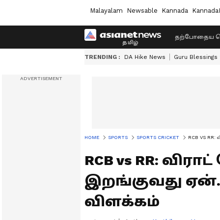
Malayalam
Newsable
Kannada
Kannada
தற்போதைய ச
TRENDING :
DA Hike News
Guru Blessings
HOME
SPORTS
SPORTS CRICKET
RCB VS RR: வி
RCB vs RR: விரா
இறங்குவது ஏன்..
விளக்கம்