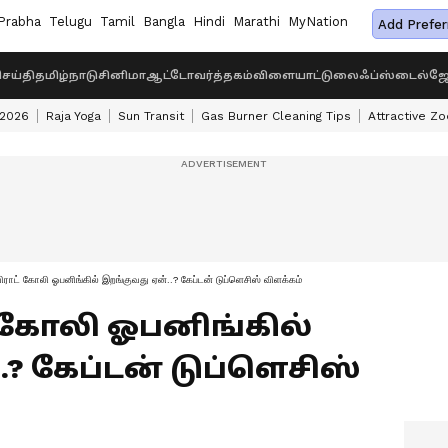
Prabha
Telugu
Tamil
Bangla
Hindi
Marathi
MyNation
Add Prefer
ெய்தி
தமிழ்நாடு
சினிமா
ஆட்டோ
வர்த்தகம்
விளையாட்டு
லைஃப்ஸ்டைல்
ஜோ
 2026
Raja Yoga
Sun Transit
Gas Burner Cleaning Tips
Attractive Zo
ராட் கோலி ஓபனிங்கில் இறங்குவது ஏன்..? கேப்டன் டுப்ளெசிஸ் விளக்கம்
ட் கோலி ஓபனிங்கில்
? கேப்டன் டுப்ளெசிஸ்