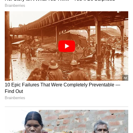
156 ரன்கள் என்ற இலக்கை விரட்டிய சிட்னி
சிக்ஸர்ஸ் அணி வீரர்கள் தொடக்கம் முதலே
மளமளவென விக்கெட்டுகளை இழந்தனர்.
ஜோர்டான் சில்க்(40) மற்றும் ஹைடன்
கெர்(41) ஆகிய இருவர் மட்டுமே
பொறுப்புடன் பேட்டிங் ஆடினர். மற்ற
அனைவருமே ஒற்றை இலக்கத்தில்
ஆட்டமிழந்ததால் அந்த அணி 20 ஓவரில் 117
ரன்கள் மட்டுமே அடித்தது.
ஜாகிர் ஹசன் சதம்; 2வது இன்னிங்ஸில்
அக்ஸர் படேல் சிறப்பான பவுலிங்! முதல்
டெஸ்ட்டில் வெற்றியை நெருங்கிய
இந்தியா