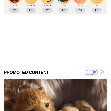
ABOUT THE AUTHOR
karthikeyan V
KV
Follow Us