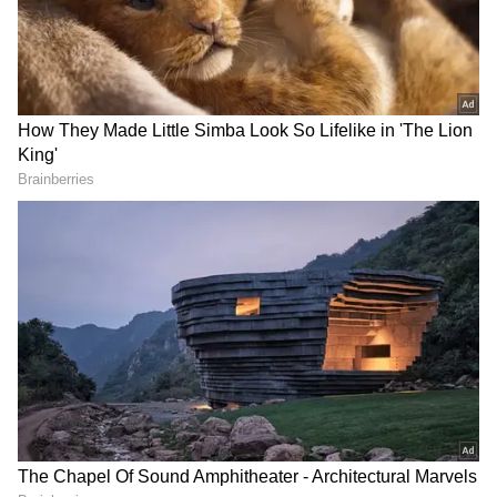
DOWNLOAD APP
முதல் டெஸ்ட்டில் ஆஸி.,யிடம்
மண்டியிட்டு சரணடைந்த
தென்னாப்பிரிக்கா..! சதத்தை நோக்கி
டிராவிஸ் ஹெட் ஆட்டம்
சிட்னி சிக்ஸர்ஸ் அணி:
ஜோஷ் ஃபிலிப் (விக்கெட் கீப்பர்), குர்டிஸ்