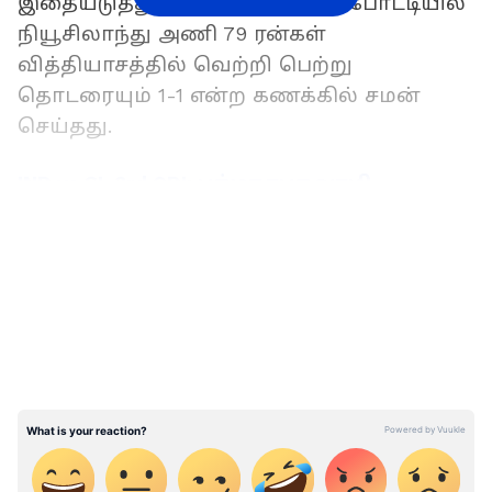
இதையடுத்து 2ஆவது ஒரு நாள் போட்டியில்
நியூசிலாந்து அணி 79 ரன்கள்
வித்தியாசத்தில் வெற்றி பெற்று
தொடரையும் 1-1 என்ற கணக்கில் சமன்
செய்தது.
IND vs SL 3rd ODI: பத்மநாபசுவாமி
கோயிலில் இந்திய கிரிக்கெட் வீரர்கள்
LATEST VIDEOS
சாமி தரிசனம்!
இதைத் தொடர்ந்து வெற்றியை
தீர்மானிக்கும் 3ஆவது மற்றும் கடைசி ஒரு
நாள் போட்டி நேற்று கராச்சியில் நடந்தது.
இதில், டாஸ் வென்ற பாகிஸ்தான் அணி
முதலில் பேட்டிங் செய்தது. அதன்படி
முதலில் ஆடிய ஃபகர் ஜமான் அதிரடியாக