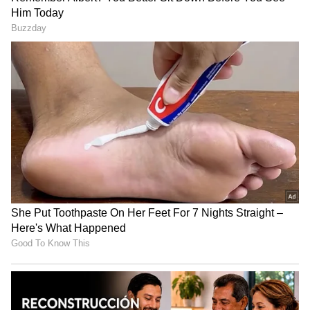
ஆட்டம் ஓவராத்தான் இருக்கு:
வைரலாகும் கோலி, இஷான் கிஷான்
டான்ஸ் வீடியோ!