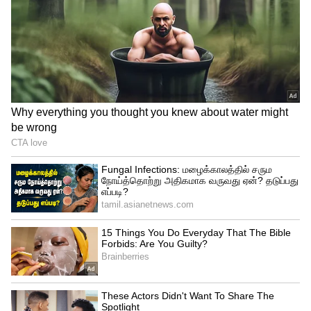
கடந்த 2005 ஆம் ஆண்டு இந்தியாவிற்கு
எதிரான ஒரு நாள் போட்டியில் ஜிம்பாப்வே
நீ 5 விக்கெட் இழப்பிற்கு 30 ரன்கள்
எடுத்திருந்தது.
இதே போன்று கடந்த 1997 ஆம் ஆண்டு
கொழும்பு மைதானத்தில் நடந்த போட்டியில்
பாகிஸ்தான் அணி 5 விக்கெட் இழப்பிற்கு 29
ரன்கள் எடுத்திருந்தது என்பது
குறிப்பிடத்தக்கது.
பிரிஜ் பூஷன் சரண் சிங் 4 வாரங்களுக்கு
பதவி விலகல்: மல்யுத்த வீரர்,
வீராங்கனைகள் போராட்டம் வாபஸ்!