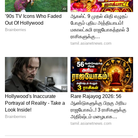
2023- இந்தியாவிற்கு எதிராக ராய்ப்பூரில்
நடந்த போட்டியில் 15/5
2001- இலங்கைக்கு எதிராக கொழும்பு
மைதானத்தில் நடந்த போட்டியில் 18/5
2010- வங்கதேசத்திற்கு எதிராக மிர்பூரில்
நடந்த போட்டியில் 20/5
2003- ஆஸ்திரேலியாவுக்கு எதிராக
ஃபரிதாபாத்தில் நடந்த போட்டியில் 21/5
தற்போது முதல் போட்டியில் அதிரடியாக
ஆடிய பிரேஸ்வெல்
களமிறங்கியிருக்கிறார். அவருடன் கிளென்
பிலிப்ஸ் ஆடி வருகிறார். பந்து வீச்சு
தரப்பில் முகமது ஷமி 2 விக்கெட்டுகளும்,