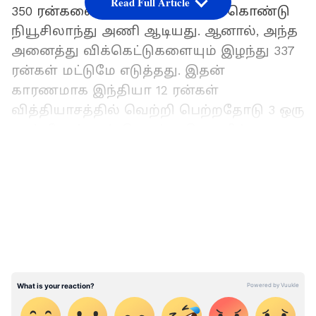
Read Full Article
350 ரன்களை வெற்றி இலக்காக கொண்டு
நியூசிலாந்து அணி ஆடியது. ஆனால், அந்த
அனைத்து விக்கெட்டுகளையும் இழந்து 337
ரன்கள் மட்டுமே எடுத்தது. இதன்
காரணமாக இந்தியா 12 ரன்கள்
வித்தியாசத்தில் வெற்றி பெற்றதோடு 3 ஒரு
நாள் போட்டிகள் கொண்ட தொடரில் 1-0
என்ற கணக்கில் முன்னிலை பெற்றுள்ளது.
LATEST VIDEOS
ரோகித்துக்கு இவ்வளவு நக்கல் கூடாது:
டாஸ் ஜெயிச்சு, ரொம்பவே யோசிச்ச
ரோகித் சர்மா: இந்தியா பௌலிங் தேர்வு!
இதையடுத்து இரு அணிகளுக்கு
இடையிலான 2ஆவது ஒரு நாள் போட்டி