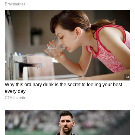
உலகக் கோப்பை வார்ம்-அப்களில் அறுவை
சிகிச்சை மூலம் சரிசெய்யப்பட்ட
முழங்காலை பரிசோதிக்க கேன்
வில்லியம்சன் முடிவு செய்துள்ள நிலையில்,
நியூசிலாந்து அணி விளையாடு 2 வார்ம்
அப் போட்டிகளிலும் பங்கேற்கும் அவர்,
முதல் போட்டியிலிருந்து விலகியுள்ளார்
என்று கூறப்பட்டுள்ளது. மேலும், அவருக்குப்