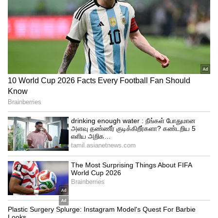
பதிலாக விக்கெட் கீப்பரான டாம் லாதம்
முதல் போட்டிக்கு மட்டுமே கேப்டனாக
செயல்படுவார் என்று கூறப்படுகிறது.
Ravichandran Ashwin: இந்திய
அணியிலிருந்து அக்‌ஷர் படேல் நீக்கம்:
கடைசி நேரத்தில் அஸ்வினுக்கு அடித்த
ஜாக்பாட்!
இங்கிலாந்து மற்றும் நியூசிலாந்து
அணிகளுக்கு இடையிலான முதல் போட்டி
வரும் அக்டோபர் 5 ஆம் தேதி அகமதாபாத்
மைதானத்தில் தொடங்குகிறது.