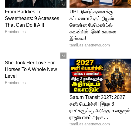
வீரர்கள்:
கேன் வில்லியம்சன், (கேப்டன்), டிரெண்ட்
போல்ட், மார்க் சாப்மேன், டெவோன்
கான்வே, லாக்கி பெர்குசன், மாட் ஹென்றி,
டாம் லாதம், டேரில் மிட்செல், ஜிம்மி நீசம்,
கிளென் பிலிப்ஸ், ரச்சின் ரவீந்திரா,
மிட்செல் சாண்ட்னர், இஷ் சோதி, டிம் சவுதி,
வில் யங்.