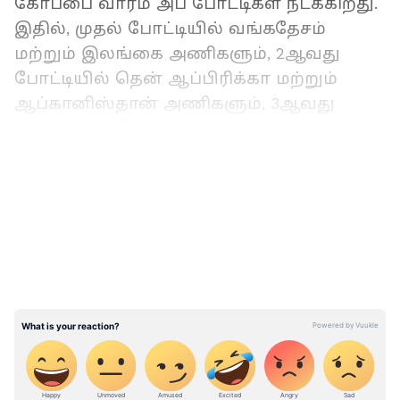
கோப்பை வார்ம் அப் போட்டிகள் நடக்கிறது.
இதில், முதல் போட்டியில் வங்கதேசம்
மற்றும் இலங்கை அணிகளும், 2ஆவது
போட்டியில் தென் ஆப்பிரிக்கா மற்றும்
ஆப்கானிஸ்தான் அணிகளும், 3ஆவது
போட்டியில் நியூசிலாந்து மற்றும்
பாகிஸ்தான் அணிகளும் மோதுகின்றன.
LATEST VIDEOS
உலகக் கோப்பை வார்ம் அப் போட்டிகள்
இன்று தொடக்கம் – BAN vs SL, RSA vs AFG,
NZ vs PAK பலப்பரீட்சை!
இன்று முதல் நாளில் மட்டும் 3 போட்டிகள்
நடக்கிறது. கவுகாத்தி, திருவனந்தபுரம்
மற்றும் ஹைதராபாத் ஆகிய
மைதானங்களில் இந்தப் போட்டிகள்