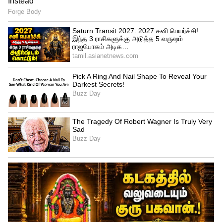
கோழி மற்றும் மீன் ஆகியவை கொண்ட
உணவு வகைகள் வழங்க இருக்கின்றனர்.
மேலும், பாகிஸ்தான் வீரர்களுக்கு
வெஜிடபிள் புலாவ், பிரியாணி கிடைக்கும்
வகையிலும் ஏற்பாடுகள்
செய்யப்பட்டுள்ளதாக கூறப்படுகிறது.
இந்தியாவின் ஹீரோக்கள்
ஒன்றிணைந்த தருணம்! காணொளி
காட்சியில் நிகழ்ந்த அபூர்வமான சந்திப்பு!