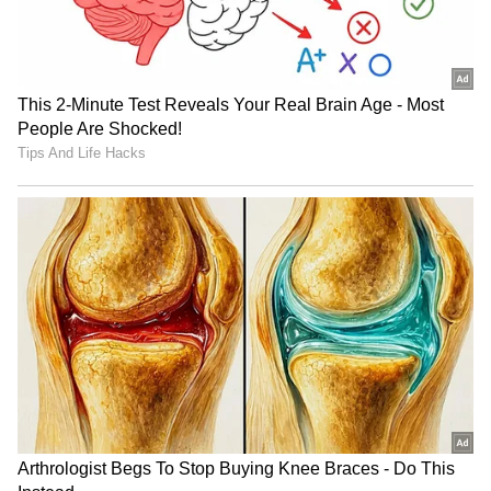
ஏற்கனவே பாகிஸ்தான் வீரர்கள் நேற்று
ஹைதராபாத் வந்துள்ளனர். பாகிஸ்தானின்
உணவு அட்டவணையில் அவர்களுக்கு
மட்டன், பட்டர் சிக்கன், மட்டன் சாப்ஸ்
வறுக்கப்பட்டது, மீன் வறுக்கப்பட்டது
ஆகியவை கொண்ட பட்டியலை
கொடுத்துள்ளது. ஆனால், இந்தியாவில்
தங்கியிருக்கும் 10 அணிகளுக்கும்
மாட்டிறைச்சி வழங்கப்படாது. ஆதலால்,
புரதம் கிடைக்கும் வகையில் ஆட்டிறைச்சி,