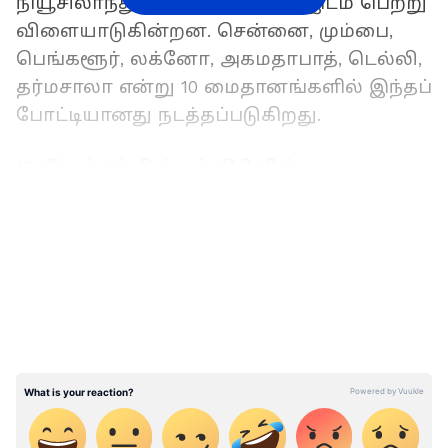
நியூசிலாந்து ஆகிய அணிகள் இடம் பெற்று
விளையாடுகின்றன. சென்னை, மும்பை,
பெங்களூர், லக்னோ, அகமதாபாத், டெல்லி,
தர்மசாலா என்று 10 மைதானங்களில் இந்தப்
போட்டியானது நடத்தப்படுகிறது.
10 மீட்டர் ஏர் பிஸ்டல் பிரிவில்
இந்தியாவிற்கு 8ஆவது தங்கம் பெற்றுக்
LATEST VIDEOS
கொடுத்த பாலக் குலியா!
உலகக் கோப்பைக்கான 10 அணி வீரர்களும்
நேற்று உறுதி செய்யப்பட்டனர். இதில், சில
வீரர்கள் இடம் பெற்றனர். சில வீரர்கள்
நீக்கப்பட்டனர். அந்த வகையில் இந்திய
அணியிலிருந்து அக்‌ஷர் படேல் நீக்கப்பட்டு
அவருக்குப் பதிலாக ரவிச்சந்திரன்