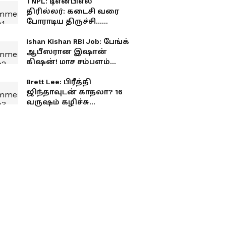
TNPL: டிஎன்பிஎல்
திரில்லர்: கடைசி வரை
போராடிய திருச்சி...
வெற்றியை தட்டிச்சென்ற
மதுரை!
Ishan Kishan RBI Job: பேங்க்
ஆபீஸரான இஷான்
கிஷன்! மாச சம்பளம்
எவ்வளவு தெரியுமா?
Brett Lee: பிரீத்தி
ஜிந்தாவுடன் காதலா? 16
வருஷம் கழிச்சு
உண்மையை உடைத்த
பிரெட் லீ