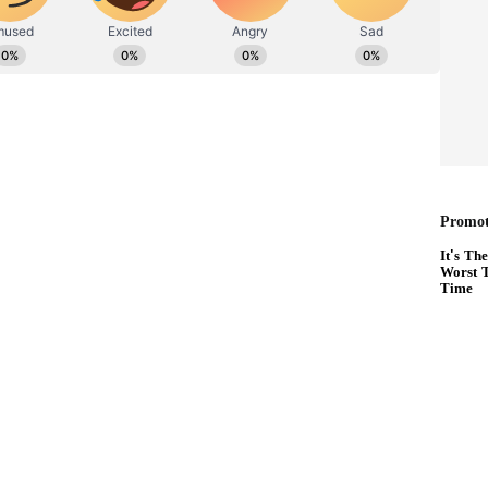
ல்டன் டிக்கெட் என்றால் என்ன? உலகக்
்கு அது வழங்கப்படும்?
ுகளில் 13 பவுண்டரி மற்றும் ஒரு சிக்ஸர் உள்பட
ாமல் இருந்தார். இதே போன்று டேரில் மிட்செல்
் 7 சிக்ஸர் உள்பட 118 ரன்கள் குவித்து கடைசி
. இறுதியாக நியூசிலாந்து அணி 45.4
7 ரன்கள் குவித்து 8 விக்கெட் வித்தியாசத்தில்