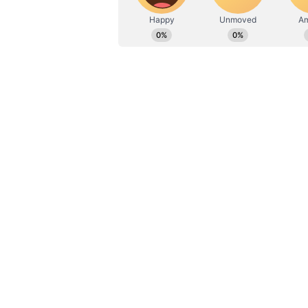
World Cup Golden Ticket: கோ
கோப்பை கிரிக்கெட்டில் யாருக
இதில், டெவான் கான்வே 121 பந்த
111 ரன்கள் குவித்து ஆட்டமிழக்க
91 பந்துகளில் 7 பவுண்டரி மற்றும
வரை ஆட்டமிழக்காமல் இருந்தார்
ஓவர்களில் 2 விக்கெட் இழந்து 29
வெற்றி பெற்றது.