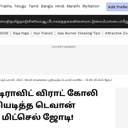
Prabha
Telugu
Tamil
Bangla
Hindi
Marathi
MyNation
Add Prefer
ெய்தி
தமிழ்நாடு
சினிமா
ஆட்டோ
வர்த்தகம்
விளையாட்டு
லைஃப்ஸ்டைல்
ஜோ
 2026
Raja Yoga
Sun Transit
Gas Burner Cleaning Tips
Attractive Zo
குல் டிராவிட் விராட் கோலி சாதனையை முறியடித்த டெவான் கான்வே – டேரில் மிட்செல் ஜோடி!
் டிராவிட் விராட் கோலி
யடித்த டெவான்
 மிட்செல் ஜோடி!