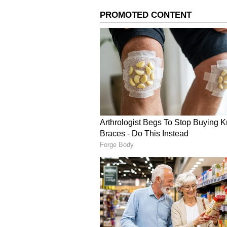
இதில், டெவான் கான்வே மற்றும
விக்கெட்டுக்கு 180 ரன்கள் பார்
அதுமட்டுமின்றி இதற்கு முன்னதா
மற்றும் விராட் கோலி இருவரும்
கொடுத்தனர்.
SL vs BAN: 2ஆவது சூப்பர் 4 
பலப்பரீட்சை: மழையால் பாதிக
அதற்கு முன்னதாக, எம்.எஸ்.தோன
இணைந்து 144 ரன்கள் எடுத்துக்