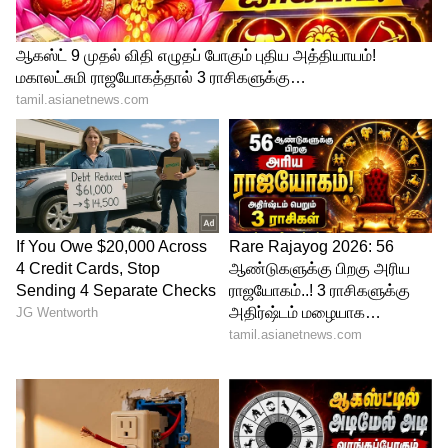
பாகிஸ்தானை பங்கமாய் கலாய்த்த
ஜிம்பாப்வே அதிபர்..! கோபப்படாமல்
பெருந்தன்மையுடன் பதிலடி கொடுத்த
பாக்., பிரதமர்
உத்தேச நியூசிலாந்து அணி:
ஃபின் ஆலன், டெவான் கான்வே, கேன்
வில்லியம்சன் (கேப்டன்), க்ளென் ஃபிலிப்ஸ்,
ஜேம்ஸ் நீஷம், மார்க் சாப்மேன், மிட்செல்
சாண்ட்னெர், இஷ் சோதி, டிம் சௌதி,
லாக்கி ஃபெர்குசன், டிரெண்ட் போல்ட்.