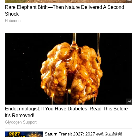
விலகிய நிலையில், ஆஸ்திரேலியாவிற்கு
எதிரான போட்டியில் 5 பந்துகள் வீசிய
பினுராவும் காயமடைந்தார். அவருக்கு
மாற்று வீரராக நியூசிலாந்துக்கு எதிரான
போட்டியில் கசுன் ரஜிதா ஆடுவார்.
அதைத்தவிர இலங்கை அணியில் வேறு
மாற்றத்திற்கு வாய்ப்பில்லை.
உத்தேச இலங்கை அணி:
பதும் நிசாங்கா, குசால் மெண்டிஸ் (விக்கெட்
கீப்பர்), தனஞ்செயா டி சில்வா, சாரித்
அசலங்கா, பானுகா ராஜபக்சா, தசுன்
ஷனாகா (கேப்டன்), வனிந்து ஹசரங்கா,