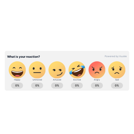
LATEST VIDEOS
போட்டிகள்.. குறையும் சுவாரஸ்யம்..!
இதோ புள்ளி பட்டியல்
ABOUT THE AUTHOR
karthikeyan V
KV
டி20 உலகக் கோப்பை
Follow Us