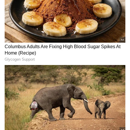
தூத்துக்குடி பனிமய மாதா
கோயில் திருவிழா நிறைவு:
திரளான பக்தர்கள் தரிசனம்!
நம்பர் 1 டிரெண்டிங்கில் 'தக்காளி
வெற்றி கழகம்' பஸ்! யார் பாத்த
வேலைடா இது?
ஏற்கனவே அந்த அணியின் முக்கியமான
ஃபாஸ்ட் பவுலர் துஷ்மந்தா சமீரா காயம்
காரணமாக டி20 உலக கோப்பையிலிருந்து