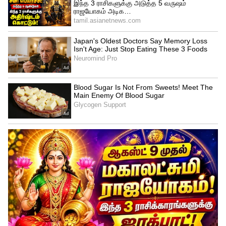
சாமிகா கருணரத்னே, மஹீஷ் தீக்‌ஷனா,
லஹிரு குமாரா, கசுன் ரஜிதா.