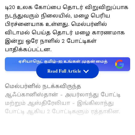
டி20 உலக கோப்பை தொடர் விறுவிறுப்பாக
நடந்துவரும் நிலையில், மழை பெரிய
பிரச்னையாக உள்ளது. மெல்பர்னில்
விடாமல் பெய்த தொடர் மழை காரணமாக
இன்று ஒரே நாளில் 2 போட்டிகள்
பாதிக்கப்பட்டன.
ஏசியாநெட் தமிழ்-ஐ உங்கள் முதன்மைத்
தேர்வாக்குங்கள்
Read Full Article
மெல்பர்னில் நடக்கவிருந்த
ஆஃப்கானிஸ்தான் - அயர்லாந்து போட்டி
மற்றும் ஆஸ்திரேலியா - இங்கிலாந்து
போட்டி ஆகிய 2 போட்டிகளும் ரத்தாகின.
டி20 உலக கோப்பை: மழையால் ரத்தாகும்