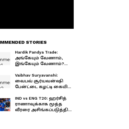
MMENDED STORIES
Hardik Pandya Trade:
அங்கேயும் வேணாம்,
இங்கேயும் வேணாம்?
ஹர்திக் பாண்டியாவை
கைவிடும் மும்பை? CSK,
Vaibhav Suryavanshi:
MI விளக்கம்
வைபவ் சூர்யவன்ஷி
பேன்ட்டை கழட்டி கையில்
கொடுத்திருப்பான்..
அப்படி என்றால் என்ன?
IND vs ENG T20: ஹர்சித்
ரவி சாஸ்திரி சொன்ன
ராணாவுக்காக மூத்த
தகவல்
வீரரை அசிங்கப்படுத்திய
கவுதம் கம்பீர்? பரபரப்பு
தகவல்!