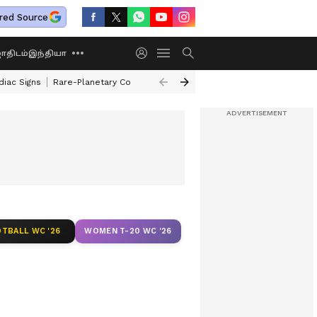
red Source
திடம்
இந்தியா
diac Signs
Rare-Planetary Conjunction After 12 Years
How To Exchange 
TBALL WC '26
WOMEN T-20 WC '26