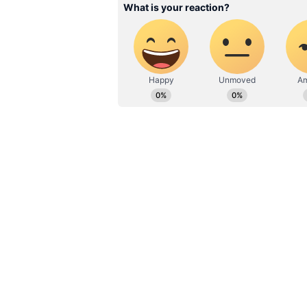
24 ஒரு நாள் இன்னிங்ஸ்களி
ஓவரை முடித்த ஷாகீன் அஃப்ரி
இவரைத் தொடர்ந்து கேப்டன் பா
மற்றும் பாபர் அசாம் இருவரும்
அதிரடியாக விளையாடி குறைந்த 
கோப்பையில் குறைந்த பந்துகளி
என்ற சாதனையை இவர் படைத்துள்
அசத்தியுள்ளார்.
NZ vs PAK:பாகிஸ்தானை பந்தாட
வில்லியம்சன் கூட்டணி: நியூசி