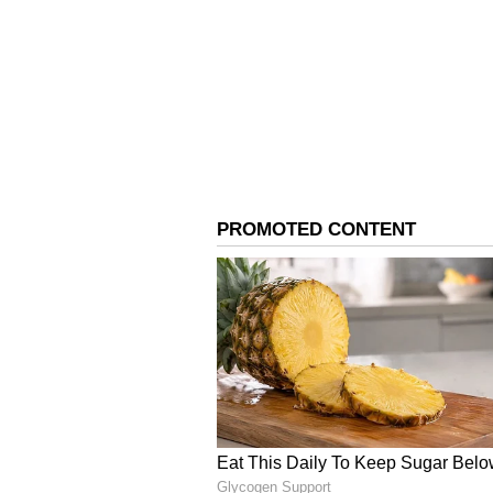
இந்த நிலையில் தான் பாகிஸ்தா
ஓவர்களில் மழை குறுக்கிட்டது.
காரணமாக 2ஆவது இன்னிங்ஸான
குறைக்கப்பட்டது. இதன் மூலமாக
நிர்ணயிக்கப்பட்டுள்ளது. 21.3 ஓ
நிலையில், இன்னும் 19.3 ஓவர்க
எடுக்க வேண்டும்.
England vs Australia: வெற்ற
பவுலிங் – ஆஸி,க்கு சாதகமான