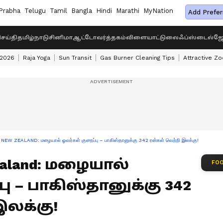
Prabha
Telugu
Tamil
Bangla
Hindi
Marathi
MyNation
Add Prefer
ெய்தி
தமிழ்நாடு
சினிமா
ஆட்டோ
வர்த்தகம்
விளையாட்டு
லைஃப்ஸ்டைல்
ஜோ
 2026
Raja Yoga
Sun Transit
Gas Burner Cleaning Tips
Attractive Zo
NEW ZEALAND: மழையால் ஓவர்கள் குறைப்பு – பாகிஸ்தானுக்கு 342 ரன்கள் வெற்றி இலக்கு!
Zealand: மழையால்
FOO
ு – பாகிஸ்தானுக்கு 342
இலக்கு!