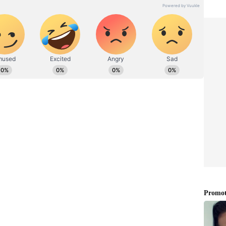
ல் முதல் முறையாக விக்கெட்டே இல்லாமல்
டி!
பர் அசாம் களமிறங்கினார். ஃபகர் ஜமான்
 இணைந்து ரன்கள் குவித்தனர். இதில், ஜமான்
பந்துகளில் சதம் விளாசினார். உலகக்
ல் உலகக் கோப்பையில் சதம் விளாசிய வீரர்
ளார். ஜமான் 63 பந்துகளில் சதம் விளாசி
ிய ரச்சின் ரவீந்திரா – கேன்
லாந்து 401 ரன்கள் குவிப்பு!