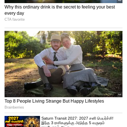
Click this
link:
https://whatsapp.com/channel/0029Va9T
FCWB4hdYZOoYCK2D
நியூசிலாந்து பிளேயிங் 11:
டெவான் கான்வே, வில் யங், கேன்
வில்லியம்சன் (கேப்டன்), டேரில் மிட்செல்,