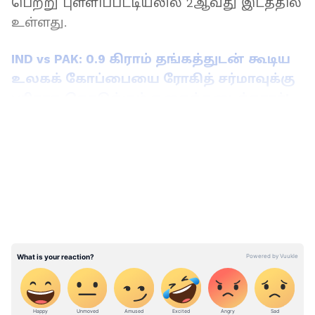
பெற்று புள்ளிப்பட்டியலில் 2ஆவது இடத்தில்
உள்ளது.
IND vs PAK: 0.9 கிராம் தங்கத்துடன் கூடிய
உலகக் கோப்பையை ரோகித் சர்மாவுக்கு
பரிசாக கொடுக்கும் நகைக்கடைக்காரர்!
LATEST VIDEOS
இதே போன்று வங்கதேச அணி
விளையாடிய 2 போட்டியில் ஒன்றில்
மட்டுமே வெற்றி பெற்று தற்போது
புள்ளிப்பட்டியலில் 6ஆவது இடத்தில்
உள்ளது. இதுவரையில் உலகக்
கோப்பையில் நியூசிலாந்து மற்றும்
வங்கதேச அணிகள் 5 போட்டிகளில்
மோதியுள்ளன. இதில், 5 போட்டியிலும்
நியூசிலாந்து தான் வெற்றி