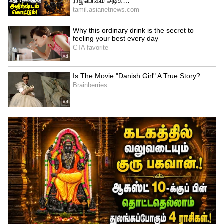
டாம் லாதம் (விக்கெட் கீப்பர்), கிளென்
பிலிப்ஸ், ரச்சின் ரவீந்திரா, மிட்செல்
சாண்ட்னர், மேட் ஹென்றி, லாக்கி
ஃபெர்குசன் அல்லது இஷ் சோதி, டிரெண்ட்
போல்ட்