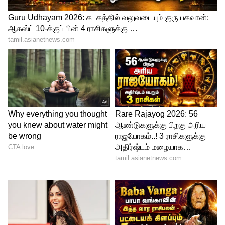
வங்கதேசம் பிளேயிங் 11:
தன்ஷித் அகமது அல்லது மஹ்முதுல்லா,
லிட்டன் தாஸ், நஜ்முல்லா ஹூசைன்
ஷாண்டோ, ஷாகிப் அல் ஹசன் (கேப்டன்),
மெஹிடி ஹசன் மிராஸ், முஷ்பிகுர் ரஹீம்
(விக்கெட் கீப்பர்), தவ்ஹீத் ஹ்ரிதோய்,
மஹெதி ஹசன், தஸ்கின் அகமது,
ஷோரிஃபுல் இஸ்லாம், முஷ்தாஃபிஜூர்
ரஹ்மான்.
2023ல் உலகக் கோப்பையில் 2ஆவது
முறையாக குறைவான ரன்னுக்கு ஆல்